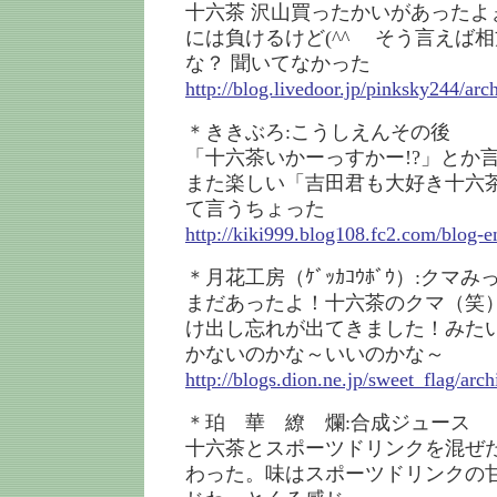
十六茶 沢山買ったかいがあったよ
には負けるけど(^^ゞ そう言えば
な？ 聞いてなかった
http://blog.livedoor.jp/pinksky244/ar
＊ききぶろ:こうしえんその後
「十六茶いかーっすかー!?」とか
また楽しい「吉田君も大好き十六茶
て言うちょった
http://kiki999.blog108.fc2.com/blog-e
＊月花工房（ｹﾞｯｶｺｳﾎﾞｳ）:クマみ
まだあったよ！十六茶のクマ（笑
け出し忘れが出てきました！みたいな
かないのかな～いいのかな～
http://blogs.dion.ne.jp/sweet_flag/arc
＊珀 華 繚 爛:合成ジュース
十六茶とスポーツドリンクを混ぜ
わった。味はスポーツドリンクの