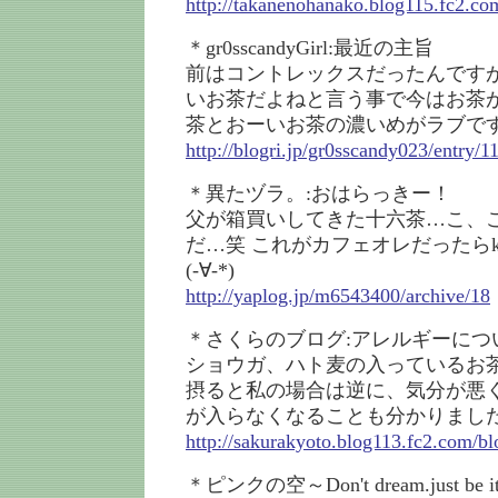
http://takanenohanako.blog115.fc2.co
＊gr0sscandyGirl:最近の主旨
前はコントレックスだったんです
いお茶だよねと言う事で今はお茶
茶とおーいお茶の濃いめがラブで
http://blogri.jp/gr0sscandy023/entry/
＊異たヅラ。:おはらっきー！
父が箱買いしてきた十六茶…こ、
だ…笑 これがカフェオレだったら
(-∀-*)
http://yaplog.jp/m6543400/archive/18
＊さくらのブログ:アレルギーにつ
ショウガ、ハト麦の入っているお
摂ると私の場合は逆に、気分が悪
が入らなくなることも分かりまし
http://sakurakyoto.blog113.fc2.com/bl
＊ピンクの空～Don't dream.just b