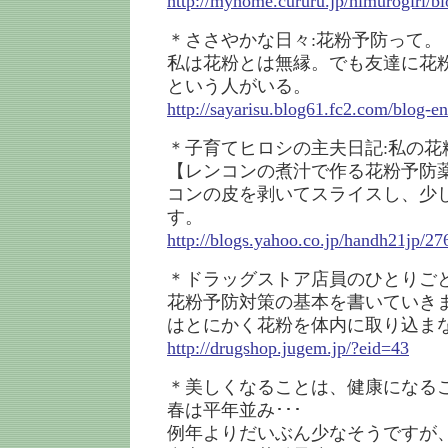
http://myhome.cururu.jp/himurogirl/b
＊ささやかな日々:花粉予防って。
私は花粉とは無縁。でも友達に花
という人がいる。
http://sayarisu.blog61.fc2.com/blog-e
＊子育てヒロシの主夫日記:私の花
【レンコンの煮汁で作る花粉予防
コンの皮を剥いてスライスし、少
す。
http://blogs.yahoo.co.jp/handh21jp/2
＊ドラッグストア店員のひとりごと
花粉予防対策の基本を書いていき
はとにかく花粉を体内に取り込ま
http://drugshop.jugem.jp/?eid=43
＊美しくなることは、健康になるこ
春は平年並み･･･
例年よりだいぶん少なそうですが