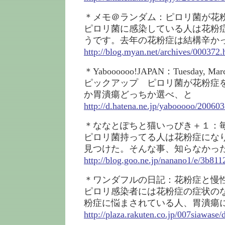
＊メモ＠ランダム：ピロリ菌が花
ピロリ菌に感染している人は花粉
うです。去年の花粉症は結構辛か
http://blog.myan.net/archives/000372.
＊Yaboooooo!JAPAN：Tuesday, Marc
ピックアップ ピロリ菌が花粉症を
か胃潰瘍どっちか選べ、と
http://d.hatena.ne.jp/yabooooo/20060
＊ななとぽちと猫いっぴき＋１：
ピロリ菌持ってる人は花粉症にな
見つけた。そんな事、知らなかっ
http://blog.goo.ne.jp/nanano1/e/3b81
＊ワンダフルの日記：花粉症と慢
ピロリ感染者には花粉症の症状の
粉症に悩まされている人、胃潰瘍
http://plaza.rakuten.co.jp/007siawase