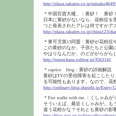
http://plaza.rakuten.co.jp/minako464
＊中国百貨大楼。：黄砂！ 黄砂
日本に黄砂がないなら、花粉症を
つと発表されたアレは何ですかア
http://plaza.rakuten.co.jp/china123/d
＊東可児第13同盟：黄砂が花粉症
この黄砂のなか、子供たちと公園
やはりなんだか、のどががらがら
http://tomochans.exblog.jp/3563141
＊caprice blog：黄砂の詳細解説
黄砂はTVの受信障害を起こしたり
る可能性もあります。なので、花
http://ordinary.blog.shinobi.jp/Entry/1
＊Fire walks with me.：くしゃみが
そういえば、最近くしゃみが。も
違う花粉かな？それとも黄砂の影
http://blog.goo.ne.jp/firewalkswith