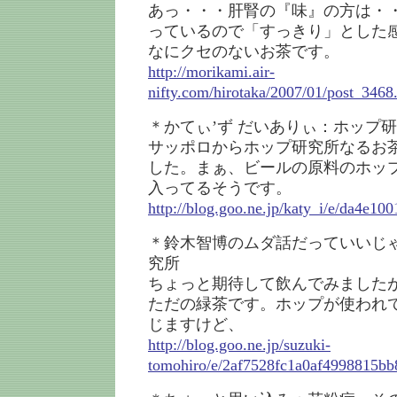
あっ・・・肝腎の『味』の方は・
っているので「すっきり」とした
なにクセのないお茶です。
http://morikami.air-
nifty.com/hirotaka/2007/01/post_3468
＊かてぃ’ず だいありぃ：ホップ
サッポロからホップ研究所なるお
した。まぁ、ビールの原料のホッ
入ってるそうです。
http://blog.goo.ne.jp/katy_i/e/da4e
＊鈴木智博のムダ話だっていいじ
究所
ちょっと期待して飲んでみました
ただの緑茶です。ホップが使われ
じますけど、
http://blog.goo.ne.jp/suzuki-
tomohiro/e/2af7528fc1a0af4998815bb