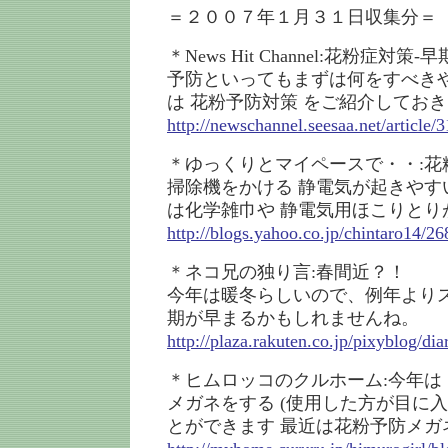
＝２００７年１月３１日収集分＝
＊News Hit Channel:花粉症対
予防といってもまずは何をすべきや
は 花粉予防対策 をご紹介しておき
http://newschannel.seesaa.net/article
＊ゆっくりとマイペースで・・:花
掃除機をかける 静電気が起きやす
は化学雑巾や 静電気用ほこりとり
http://blogs.yahoo.co.jp/chintaro14/2
＊ネコ兄の独り言:春間近？！
今年は暖冬らしいので、例年より
期が早まるかもしれませんね。
http://plaza.rakuten.co.jp/pixyblog/d
＊ヒムロッコのクルホーム:今年は
メガネをする (使用した方が目に
とができます 最近は花粉予防メガ