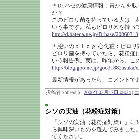
＊Dr.ハセの健康情報：胃がんを
か？
このピロリ菌を持っている人は、
いう事です。私もピロリ菌を持っ
http://d.hatena.ne.jp/Drhase/20060313
＊憩いのｂｌｏｇ 心化粧：ピロリ
ピロリ菌を持っていたら、花粉症
いう報告例。実は、昨年から、こ
http://blog.goo.ne.jp/goo31882asuka
最新情報があったら、コメントで
投稿者 xbheadjp :
2006年03月17日 08:34
|
コ
シソの実油（花粉症対策）
「シソの実油（花粉症対策）」に
ら興味深いものを選んでみました
てください。