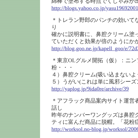
綿棒で塗布する時点でくしゃみが
http://blogs.yahoo.co.jp/yasu1969200
＊トレラン野郎のパンチの効いて
り
確かに説明書に、鼻腔クリーム塗
ていただくと効果が倍のようにか
http://blog.goo.ne.jp/kapell_goo/e/
＊東京OLグルメ開拓（仮）：ニン
粉・・・
４）鼻腔クリーム(吸い込まないよ
５）うがい(これは単に風邪シーズ
http://yaplog.jp/9ida0re/archive/39
＊アフラック商品案内サイト運営
話し
昨年のナンバーワングッズは鼻腔
ティに富んだ商品に脱帽。「花粉
http://worksol.no-blog.jp/worksol/200