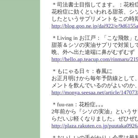
＊司法書士目指してます。：花粉
花粉症に効くといわれる甜茶、シ
したというサプリメントをこの時
http://blog.goo.ne.jp/dai922/e/9d61
＊Living in お江戸：「こな飛散
甜茶＆シソの実油サプリで対策し
晩、外へ出た途端に鼻がむずむず
http://hello.ap.teacup.com/rinmaru/21
＊もにゃる日々：春風に
お正月明けから毎年予防線として
メントを飲んでいるのがよいのか
http://monya.seesaa.net/article/14707
＊fuu-ran：花粉症｡｡｡
2年前から『シソの実油』という
らだいぶ軽くなりました。ぜひぜ
http://plaza.rakuten.co.jp/puutaka092
＊おいしいの手がかり：今度は最