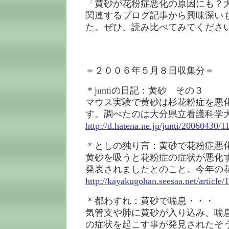
「黄砂が花粉症悪化の原因にも？
関連するブログ記事から興味深い
た。ぜひ、読み比べてみてくださ
＝２００６年５月８日収集分＝
＊juntiの日記：黄砂 その３
マウス実験で黄砂は杉花粉症を悪
す。調べたのは大分県立看護科学
http://d.hatena.ne.jp/junti/20060430/
＊としの独り言：黄砂で花粉症悪
黄砂を吸うと花粉症の症状が悪化
発表されましたとのこと。今年の
http://kayakugohan.seesaa.net/article
＊都わすれ：黄砂で喘息・・・
気管支や肺に黄砂が入り込み、喘
の症状を起こす事が発見されたそ