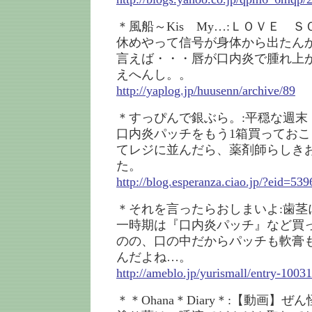
＊風船～Kis My…:ＬＯＶＥ Ｓ
休めやって信号が身体から出たん
言えば・・・唇が口内炎で腫れ上
えへんし。。
http://yaplog.jp/huusenn/archive/89
＊すっぴんで銀ぶら。:平穏な週末
口内炎パッチをもう1箱買ってお
てレジに並んだら、薬剤師らしき
た。
http://blog.esperanza.ciao.jp/?eid=53
＊それを言ったらおしまいよ:歯茎
一時期は『口内炎パッチ』など買
のの、口の中だからパッチも軟膏
んだよね…。
http://ameblo.jp/yurismall/entry-100
＊＊Ohana＊Diary＊:【動画】ぜ