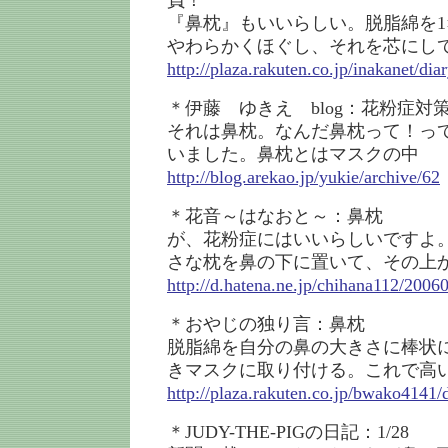
負！
『鼻枕』もいいらしい。脱脂綿を1
やわらかくほぐし、それを芯にし
http://plaza.rakuten.co.jp/inakanet/d
＊伊藤 ゆきえ blog：花粉症対
それは鼻枕。なんだ鼻枕って！っ
いました。鼻枕とはマスクの中
http://blog.arekao.jp/yukie/archive/62
＊花音～はなおと～：鼻枕
が、花粉症にはいいらしいですよ
さな枕を鼻の下に置いて、その上
http://d.hatena.ne.jp/chihana112/20
＊おやじの独り言：鼻枕
脱脂綿を自分の鼻の大きさに棒状
きマスクに取り付ける。これで高
http://plaza.rakuten.co.jp/bwako4141
＊JUDY-THE-PIGの日記：1/28