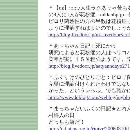
＊【uz】::::::♪人生ラクありゃ
の4人に1人が花粉症 - nikkeibp.jp -
ピロリ菌陰性の方の半数は花粉症
ように理解すればよいのでしょう
http://blog.livedoor.jp/uz_livedoor/a
＊あ～ちゃん日記：死にかけ
研究によると花粉症の人はヘリコ
染率が実に１５％程のようです。
http://blog.livedoor.jp/aatyanndayo27
＊ふくすけのひとりごと：ピロリ
完璧に理論付けられたわけではな
かった。というレベル。でも確か
http://www.doblog.com/weblog/mybl
＊まっちゃだいふくの日記★とれ
村婦人の日
どっちも嫌だ！
http://d.hatena.ne.jp/ripjyr/20060310