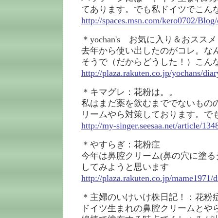
てあります。でも私ドイツでこん
http://spaces.msn.com/kero0702/Bl
＊yochan's お気に入り＆おス
去年から使い出したのがコレ。な
そうで（だからどうした！）こん
http://plaza.rakuten.co.jp/yochans/di
＊キマグレ：花粉は。。
私はまだ薬を飲むまででないもの
リームやら対策しております。で
http://my-singer.seesaa.net/article/13
＊やすらぎ：花粉症
今年は鼻腔クリーム(鼻の穴に塗る
してみようと思います
http://plaza.rakuten.co.jp/mame1971/
＊主婦のいけいけ株日記！：花粉
ドイツ生まれの鼻腔クリームとや