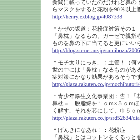
新聞に載っていたのだけれど鼻の
らマスクをすると花粉を90％以上
http://henry.exblog.jp/4087338
＊かぜの坂道：花粉症対策その１
「鼻枕」なるもの、ガーゼで親指
ものを鼻の下に当てると更にいい
http://blog.so-net.ne.jp/sumibozu/200
＊モチ太りにっき。：土管！（何
世の中には「鼻枕」なるものがあ
症対策にかなり効果があるそうで
http://plaza.rakuten.co.jp/mochibutor
＊青少年厚生文化事業団：告！「
鼻枕＝ 脱脂綿を１ｃｍ×５ｃｍ
く解す。それを芯にして、巾５ｃｍ
http://plaza.rakuten.co.jp/srd52834/d
＊げんきになあれ！：花粉症
「鼻枕」とはコットンをくるっと