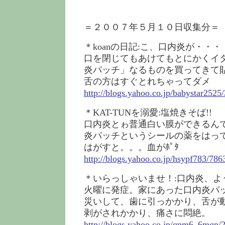
＝２００７年５月１０日収集分＝
＊koanの日記:こ、口内炎が・・・
口を閉じてもあけてもとにかくイタ
炎パッチ」なるものを買ってきて
舌の方はすぐとれちゃってダメ
http://blogs.yahoo.co.jp/babystar252
＊KAT-TUNを溺愛:塩焼きそば!!
口内炎とゎ普通白い膜ができるんで
炎パッチというシールの薬をはって
はがすと。。。血がﾎﾟﾀ
http://blogs.yahoo.co.jp/hsypf783/78
＊いらっしゃいませ！:口内炎、よ
火曜に発症。家にあった口内炎パ
災いして、歯に引っかかり、舌が
剥がされかかり、痛さに悶絶。
http://blogs.yahoo.co.jp/qpm6_6mqp/