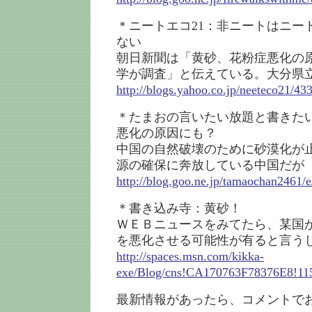
＊ニートエコ21：非ニートはニー
ない
朝日新聞は「黄砂、花粉症悪化の
学が調査」と伝えている。大分県
http://blogs.yahoo.co.jp/neeteco21/43
＊たまおの言いたい放題と書きた
悪化の原因にも？
中国の自然破壊のために砂漠化が
源の確保に奔放している中国だが
http://blog.goo.ne.jp/tamaochan246
＊書き込み寺：黄砂！
ＷＥＢニュースをみてたら、某国
を悪化させる可能性が有ると言う
http://spaces.msn.com/kikka-
exe/Blog/cns!CA170763F78376E8!115
最新情報があったら、コメントで