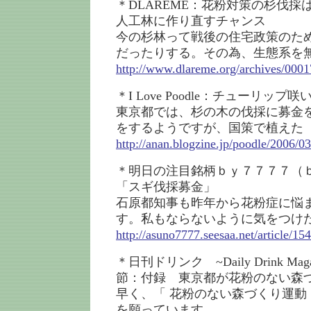
＊DLAREME：花粉対策の杉伐
人工林に作り直すチャンス
今の杉林って戦後の住宅政策のた
だったりする。その為、生態系を
http://www.dlareme.org/archives/0001
＊I Love Poodle：チューリップ咲
東京都では、杉の木の伐採に募金
をするようですが、国策で植えた
http://anan.blogzine.jp/poodle/2006/0
＊明日の注目銘柄ｂｙ７７７７（
「スギ伐採募金」
石原都知事も昨年から花粉症に悩
す。私もならないように気をつけ
http://asuno7777.seesaa.net/article/1
＊日刊ドリンク ~Daily Drink Ma
節：付録 東京都が花粉のない森
早く、「 花粉のない森づくり運動
を願っています