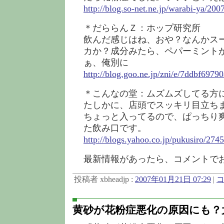
http://blog.so-net.ne.jp/warabi-ya/200
＊だららんＺ：ホップ研究所
飲んだ感じはね、おや？なんかス
カか？成分みたら、ペパーミント
ぁ、俺別に
http://blog.goo.ne.jp/zni/e/7ddbf69
＊こんなの堂：ムズムズしてる方
たしかに、店頭でスッキリ目立ち
ちょっと入ってるので、ぱっちり
た飲み口です。
http://blogs.yahoo.co.jp/pukusiro/274
最新情報があったら、コメントで
投稿者 xbheadjp :
2007年01月21日 07:29
|
コ
黄砂が花粉症悪化の原因にも？