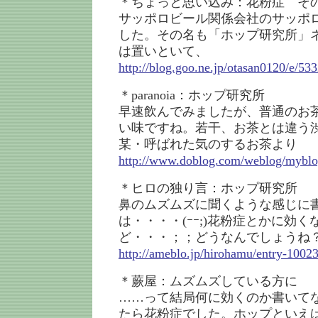
＊ちょっと思い込み：花粉症 そ
サッポロビール関係会社のサッポ
した。その名も「ホップ研究所」
は置いといて、
http://blog.goo.ne.jp/otasan0120/e/
＊paranoia：ホップ研究所
早速飲んでみましたが、普通のお
い味ですね。若干、お茶とは違う
某・呼ばれた気のするお茶より
http://www.doblog.com/weblog/mybl
＊ヒロの独り言：ホップ研究所
鼻のムズムズに聞くような感じに
は・・・・(ｰｰ;)花粉症とかに効く
ど・・・；；どうなんでしょうね
http://ameblo.jp/hirohamu/entry-1002
＊蕨屋：ムズムズしている方に
……って結局何に効くのか書いて
たら花粉症でした。ホップといえ