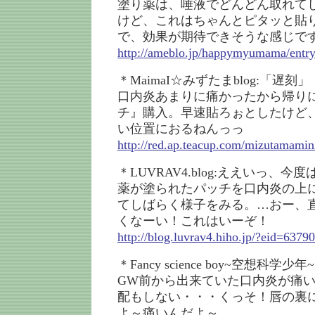
塗り薬は、唾液でどんどん取れて
けど、これはちゃんとピタッと貼
で、効果が期待できそうな感じで
http://ameblo.jp/happymyumama/entr
＊MaimaI☆みずたまblog:「遅刻」
口内炎あまりに痛かったから帰り
チ』購入。早速貼ろぉとしたけど
い位置におるねんっっ
http://red.ap.teacup.com/mizutamamin
＊LUVRAV4.blog:ええいっ、
薬が塗られたパッチを口内炎の上
てしばらく様子をみる。…おー、
くなーい！これはいーぞ！
http://blog.luvrav4.hiho.jp/?eid=6379
＊Fancy science boy~空想科学少
GW前から出来ていた口内炎が痛
配もしない・・・くっそ！唇の裏
よ～痛いんだよ～