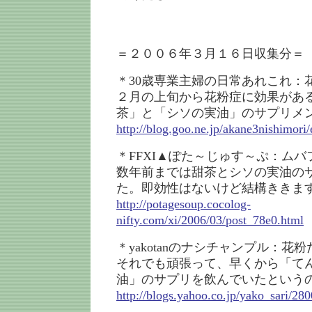
＝２００６年３月１６日収集分＝
＊30歳専業主婦の日常あれこれ：
２月の上旬から花粉症に効果があ
茶」と「シソの実油」のサプリメ
http://blog.goo.ne.jp/akane3nishimo
＊FFXI▲ぽた～じゅす～ぷ：ムバ
数年前までは甜茶とシソの実油の
た。即効性はないけど結構ききま
http://potagesoup.cocolog-
nifty.com/xi/2006/03/post_78e0.html
＊yakotanのナシチャンプル：花
それでも頑張って、早くから「て
油」のサプリを飲んでいたという
http://blogs.yahoo.co.jp/yako_sari/28