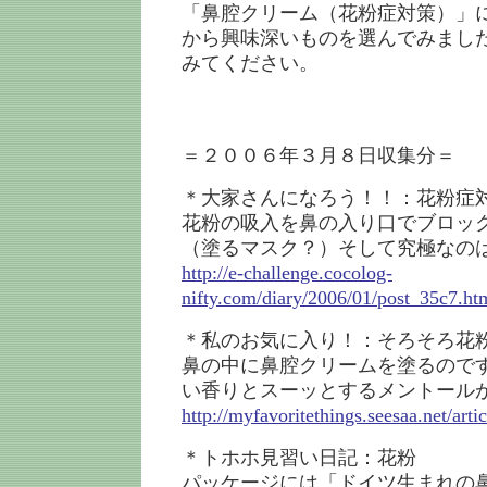
「鼻腔クリーム（花粉症対策）」
から興味深いものを選んでみまし
みてください。
＝２００６年３月８日収集分＝
＊大家さんになろう！！：花粉症
花粉の吸入を鼻の入り口でブロッ
（塗るマスク？）そして究極なの
http://e-challenge.cocolog-
nifty.com/diary/2006/01/post_35c7.ht
＊私のお気に入り！：そろそろ花
鼻の中に鼻腔クリームを塗るので
い香りとスーッとするメントール
http://myfavoritethings.seesaa.net/art
＊トホホ見習い日記：花粉
パッケージには「ドイツ生まれの