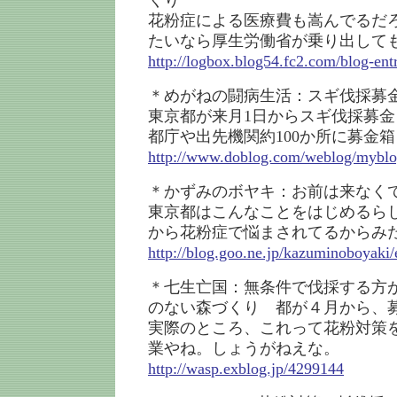
くり
花粉症による医療費も嵩んでるだ
たいなら厚生労働省が乗り出して
http://logbox.blog54.fc2.com/blog-ent
＊めがねの闘病生活：スギ伐採募
東京都が来月1日からスギ伐採募
都庁や出先機関約100か所に募金箱
http://www.doblog.com/weblog/mybl
＊かずみのボヤキ：お前は来なく
東京都はこんなことをはじめるら
から花粉症で悩まされてるからみ
http://blog.goo.ne.jp/kazuminoboyak
＊七生亡国：無条件で伐採する方が
のない森づくり 都が４月から、
実際のところ、これって花粉対策
業やね。しょうがねえな。
http://wasp.exblog.jp/4299144