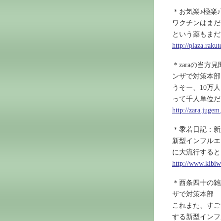
＊お気楽♪極楽
ワクチンはまだ
という薬もまだ
http://plaza.rak
＊zaraの当
ンザで対策本部
うそー、10万
って千人単位だ
http://zara.jugem
＊黍若日記：新
新型インフルエ
に大流行すると
http://www.kibiw
＊西条四十の雑
ザで対策本部
これまた、すご
する新型インフ