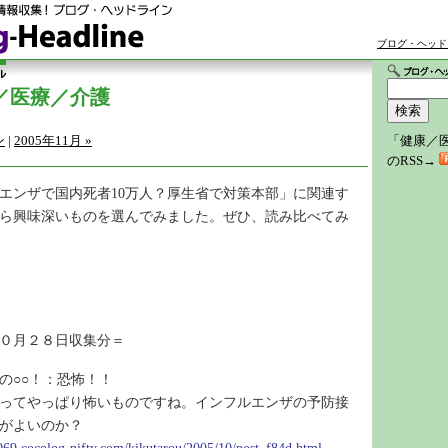
ブログ・ヘッド
／医療／介護
ン
|
2005年11月 »
「健康／
のRSS→
エンザで国内死者10万人？厚生省で対策本部」に関連す
ら興味深いものを選んでみました。ぜひ、読み比べてみ
０月２８日収集分＝
の○○！：恐怖！！
ってやっぱり怖いものですね。インフルエンザの予防接
がよいのか？