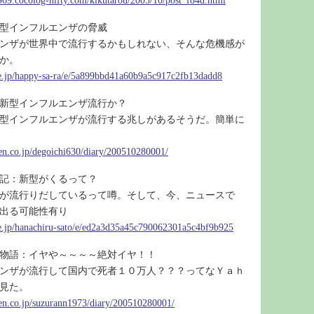
1969.cocolog-nifty.com/kikutarou/2005/10/post_f84d.html
型インフルエンザの脅威
ンザが世界中で流行するかもしれない、そんな危機感が
か。
ne.jp/happy-sa-ra/e/5a899bbd41a60b9a5c917c2fb13dadd8
冬新型インフルエンザ流行か？
型インフルエンザが流行する兆しがあるそうだ。簡単に
uten.co.jp/degoichi630/diary/200510280001/
記：新型がくるって？
が流行りだしているって噂。そして、今、ニュースで
出る可能性有り
ne.jp/hanachiru-sato/e/ed2a3d35a45c790062301a5c4bf9b925
物語：イヤや～～～～絶対イヤ！！
ンザが流行して国内で死者１０万人？？？ってなＹａｈ
見た。
uten.co.jp/suzurann1973/diary/200510280001/