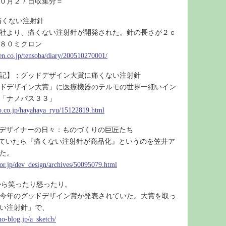
０月２７日収集分＝
痛くない注射針
社より、痛くない注射針が開発された。針の長さが２ｃ
８０ミクロン
ten.co.jp/tensoba/diary/200510270001/
記】：グッドデザイン大賞に痛くない注射針
ドデザイン大賞」に医療機器のテルモの世界一細いイン
「ナノパス３３」
oo.co.jp/hayahaya_ryu/15122819.html
ン デザイナーの日々：ものづくりの巨匠たち
みていたら『痛くない注射針が商品化』というのを笠井ア
た。
oor.jp/dev_design/archives/50095079.html
：朝から笑ったり怒ったり。
今年のグッドデザイン賞が発表されていた。大賞を取っ
い注射針」で、
mo-blog.jp/a_sketch/