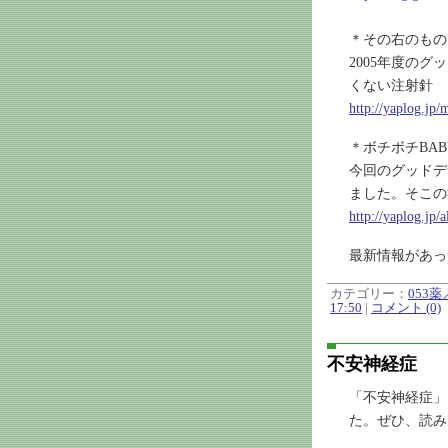
＊その右のもの
2005年度の
くない注射針
http://yaplog.jp/
＊ボチボチBABY
今回のグッドデ
ました。そこの
http://yaplog.jp/
最新情報があっ
カテゴリー：
053
17:50
|
コメント (0)
不安神経症
「不安神経症」
た。ぜひ、読み