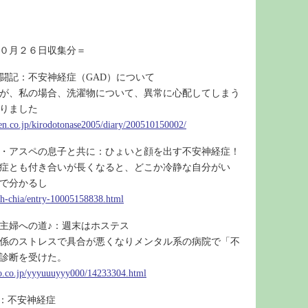
０月２６日収集分＝
闘記：不安神経症（GAD）について
が、私の場合、洗濯物について、異常に心配してしまう
りました
uten.co.jp/kirodotonase2005/diary/200510150002/
・アスペの息子と共に：ひょいと顔を出す不安神経症！
症とも付き合いが長くなると、どこか冷静な自分がい
で分かるし
/sh-chia/entry-10005158838.html
主婦への道♪：週末はホステス
係のストレスで具合が悪くなりメンタル系の病院で「不
診断を受けた。
oo.co.jp/yyyuuuyyy000/14233304.html
L：不安神経症