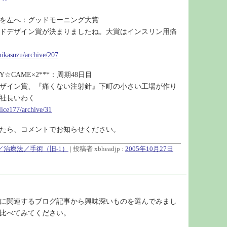
を左へ：グッドモーニング大賞
グッドデザイン賞が決まりましたね。大賞はインスリン用痛
mikasuzu/archive/207
☆CAME×2***：周期48日目
ザイン賞、『痛くない注射針』下町の小さい工場が作り
社長いわく
alice177/archive/31
たら、コメントでお知らせください。
薬／治療法／手術（旧-1）
| 投稿者 xbheadjp :
2005年10月27日
に関連するブログ記事から興味深いものを選んでみまし
比べてみてください。