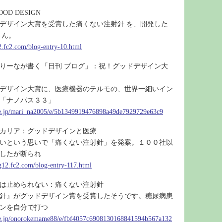
GOOD DESIGN
ッドデザイン大賞を受賞した痛くない注射針 を、開発した
さん。
2.fc2.com/blog-entry-10.html
りーなが書く「日刊 ブログ」：祝！グッドデザイン大
デザイン大賞に、医療機器のテルモの、世界一細いイン
「ナノパス３３」
.ne.jp/mari_na2005/e/5b1349919476898a49de7929729e63c9
カリア：グッドデザインと医療
いという思いで「痛くない注射針」を発案。１００社以
したが断られ
og12.fc2.com/blog-entry-117.html
は止められない：痛くない注射針
針』がグッドデザイン賞を受賞したそうです。糖尿病患
ンを自分で打つ
.ne.jp/onorokemame88/e/fbf4057c6908130168841594b567a132