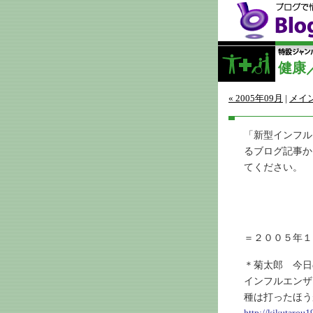
健康
« 2005年09月
|
メイ
「新型インフル
るブログ記事か
てください。
＝２００５年１
＊菊太郎 今日
インフルエンザ
種は打ったほう