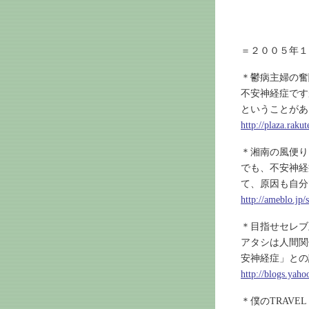
＝２００５年１
＊鬱病主婦の奮
不安神経症です
ということがあ
http://plaza.rak
＊湘南の風便り
でも、不安神経
て、原因も自分
http://ameblo.jp
＊目指せセレブ
アタシは人間関
安神経症」との
http://blogs.yah
＊僕のTRAVE