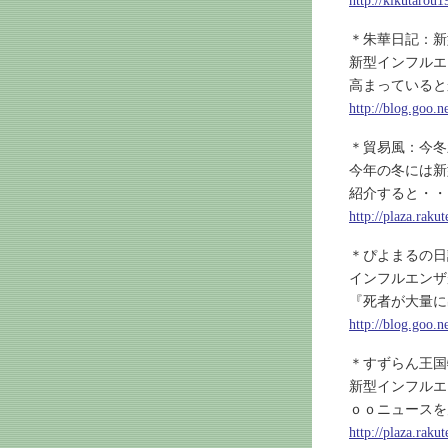
http://kikutarou
＊朱華日記：新
新型インフルエ
高まっていると
http://blog.goo.
＊貿易風：今
今年の冬には新
紹介すると・・
http://plaza.rak
＊ぴよまるの日
インフルエンザ
『死者が大量に
http://blog.goo.
＊すずらん王国
新型インフルエ
ｏｏニュースを
http://plaza.rak