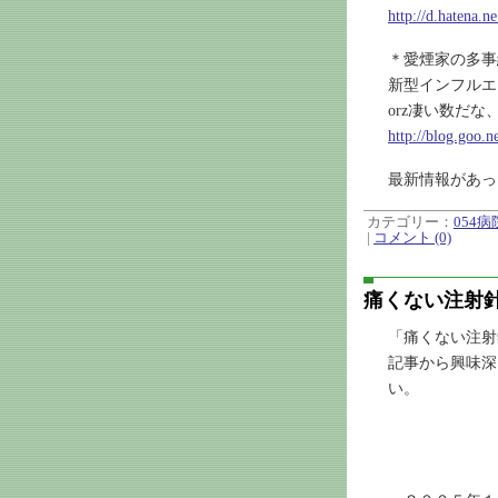
http://d.hatena.ne
＊愛煙家の多事
新型インフルエ
orz凄い数だな
http://blog.goo.
最新情報があっ
カテゴリー：
054
|
コメント (0)
痛くない注射針
「痛くない注射
記事から興味深
い。