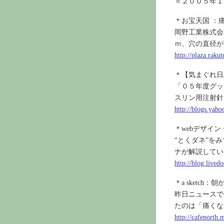
＝２００５年１
＊お宝天国 ：
岡野工業株式会
ｍ、穴の直径が
http://plaza.raku
＊【気まぐれ日
「０５年度グッ
スリン用注射針
http://blogs.yah
＊webデザイ
“とくダネ”を
ナが解説してい
http://blog.lived
＊a sketch
昨日ニュースで
たのは「痛くな
http://cafenorth.