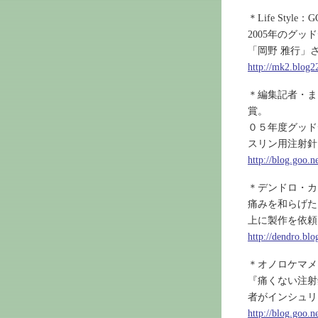
＊Life Style：
2005年のグ
「岡野 雅行」
http://mk2.blog2
＊編集記者・ま
賞。
０５年度グッド
スリン用注射針
http://blog.goo
＊デンドロ・カ
痛みを和らげた
上に製作を依頼
http://dendro.bl
＊オノロケマメ
『痛くない注射
者がインシュリ
http://blog.goo