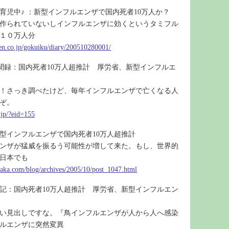
♪育児中♪ ：新型インフルエンザで国内死者10万人か？
作られていないしインフルエンザに効くというタミフル
１０万人分
uten.co.jp/gokuiku/diary/200510280001/
方見聞録：国内死者10万人超推計 厚労省、新型インフルエ
人！さっき調べたけど、毎年インフルエンザで亡くなる人
ぞ。
.jp/?eid=155
型インフルエンザで国内死者10万人超推計
ンザが猛威を振るう可能性が増して来た。もし、世界的
日本でも
aka.com/blog/archives/2005/10/post_1047.html
記：国内死者10万人超推計 厚労省、新型インフルエン
い見出しですな。『鳥インフルエンザが人から人へ感染
ルエンザに突然変異