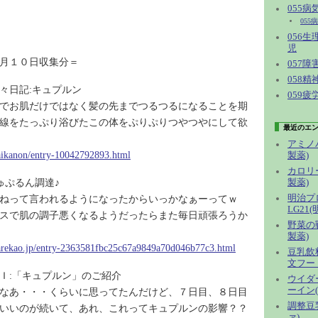
055
055
056
児
月１０日収集分＝
057
058
々日記:キュプルン
059
でお肌だけではなく髪の先までつるつるになることを期
線をたっぷり浴びたこの体をぷりぷりつやつやにして欲
最近のエ
アミノ
/aikanon/entry-10042792893.html
製薬)
カロリ
:きゅぷるん調達♪
製薬)
たねって言われるようになったからいっかなぁーってｗ
明治プ
LG21
スで肌の調子悪くなるようだったらまた毎日頑張ろうか
野菜の
製薬)
.arekao.jp/entry-2363581fbc25c67a9849a70d046b77c3.html
豆乳飲
文フー
Ｉ:「キュプルン」のご紹介
ウイダ
ーイン
なあ・・・くらいに思ってたんだけど、７日目、８日目
調整豆
いいのが続いて、あれ、これってキュプルンの影響？？
ァ)