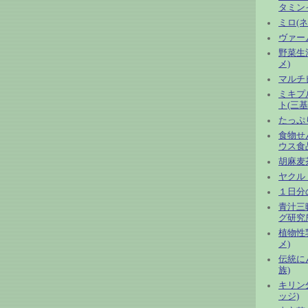
タミン
ミロ(ネ
ヴァー
野菜生活
メ)
マルチビ
ミキプ
ト(三基
たっぷ
食物せ
ウス食
胡麻麦
ヤクルト
１日分
青汁三
グ研究
植物性
メ)
伝統に
族)
キリン
ッジ)