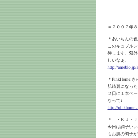
＝２００７年８
＊あいちんの色
このキュプルン
待します。紫外
しいなぁ。
http://ameblo.jp
＊PinkHome
肌綺麗になっ
２日に１本ペー
なって♪
http://pinkhome
＊Ｉ・ＫＵ・Ｊ
今日は調子いい
もお肌の調子が