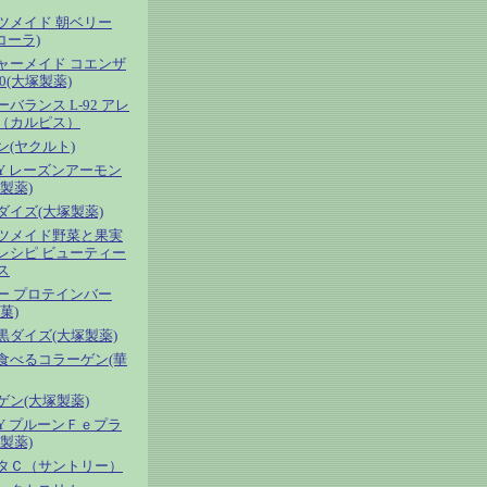
ツメイド 朝ベリー
コーラ)
ャーメイド コエンザ
0(大塚製薬)
バランス L-92 アレ
（カルピス）
ン(ヤクルト)
OY レーズンアーモン
製薬)
ダイズ(大塚製薬)
ツメイド野菜と果実
レシピ ビューティー
ス
ー プロテインバー
菓)
黒ダイズ(大塚製薬)
食べるコラーゲン(華
ゲン(大塚製薬)
OY プルーンＦｅプラ
製薬)
タＣ（サントリー）