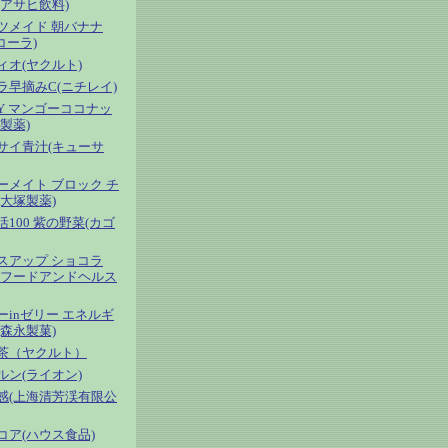
(アサヒ飲料)
ツメイド 朝バナナ
コーラ)
ィオ(ヤクルト)
ラ早摘みC(ニチレイ)
OY マンゴーココナッ
製薬)
サイ青汁(キューサ
ーメイト ブロック チ
(大塚製薬)
100 紫の野菜(カゴ
スアップ ショコラ
ヒフードアンドヘルス
ーinゼリー エネルギ
(森永製菓)
茶（ヤクルト）
ルン(ライオン)
実感(上海清芳渓有限公
コア(ハウス食品)