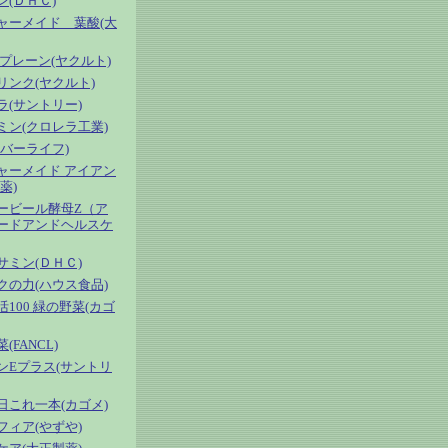
ン(ＤＨＣ)
ャーメイド 葉酸(大
 プレーン(ヤクルト)
リンク(ヤクルト)
ラ(サントリー)
ミン(クロレラ工業)
エバーライフ)
ャーメイド アイアン
薬)
ービール酵母Z（ア
ードアンドヘルスケ
サミン(ＤＨＣ)
クの力(ハウス食品)
100 緑の野菜(カゴ
(FANCL)
ンEプラス(サントリ
日これ一本(カゴメ)
フィア(やずや)