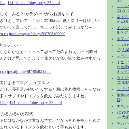
.blog114.fc2.com/blog-entry-22.html
ミニッ
(コカ･
して…みる？:カラダの中からお肌キレイ
ネイチ
きりとしていて、１日１本18kcal。低カロリーは嬉しい
イムQ1
すいって言ってたし、ちょっと試してみよっかな～
インター
ルケア
uten.co.jp/nikawayue/diary/200708100000
タフマ
キュプルン♪
SOYJ
ド(大塚
しないかなぁ～～～って思ってたのよねぇ。(~-~)昨日
スゴイ
んだけど思ってたより全然クセが無い味で飲みやすかっ
ミニッ
の健康
o.co.jp/daijinjin/48740582.html
ミック
ウイダ
者によるブログ:キュプルン
(森永製
たり、寝不足が続いたりすると肌は荒れ模様。そんな時
スゴイ
華舞の
多くサプリやドリンクを飲んでみたりしますね。
舞)
.blog114.fc2.com/blog-entry-23.html
エネル
SOYJ
:ぷるぷるの方程式
ス(大塚
るにはなかなか大変なんです。だからそれを補うために
デカビ
まれているドリンクを飲むという手もあります。