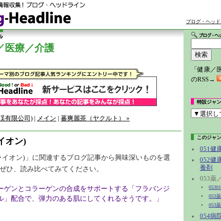
ブログ・ヘッド
／医療／介護
「健康／
のRSS→
特設ジャ
芳渓有限公司)
|
メイン
|
蕃爽麗茶（ヤクルト） »
このジャ
イオン)
051
ライオン)」に関連するブログ記事から興味深いものを選
052
養剤
ぜひ、読み比べてみてください。
053
ーゲンとコラーゲンの合成をサポートする「フラバンジ
053
053
ル」配合で、弾力のある肌にしてくれるそうです。」
053
054