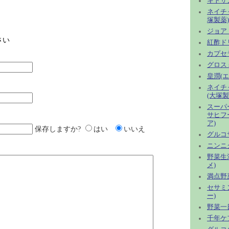
キトサ
ネイチ
塚製薬)
ジョア
さい
紅酢ド
カプセ
グロス
皇潤(
ネイチ
(大塚製
スーパ
サヒフ
ア)
保存しますか?
はい
いいえ
グルコ
ニンニ
野菜生活
メ)
満点野菜
セサミ
ー)
野菜一
千年ケ