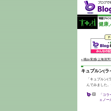
健康
« 桃de実感(上海清
キュプルン(ラ
「キュプルン(
んでみました。
「コラ
ェノー