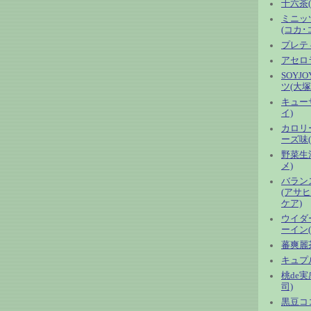
十六茶
ミニッ
(コカ･
プレテ
アセロ
SOYJ
ツ(大塚
キュー
イ)
カロリ
ーズ味
野菜生活
メ)
バラン
(アサ
ケア)
ウイダ
ーイン
蕃爽麗
キュプ
桃de
司)
黒豆コ