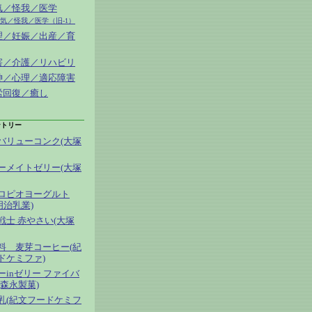
病気／怪我／医学
病気／怪我／医学（旧-1）
生理／妊娠／出産／育
障害／介護／リハビリ
精神／心理／適応障害
疲労回復／癒し
ントリー
バリューコンク(大塚
ーメイトゼリー(大塚
ロピオヨーグルト
(明治乳業)
戦士 赤やさい(大塚
料 麦芽コーヒー(紀
ドケミファ)
ーinゼリー ファイバ
(森永製菓)
乳(紀文フードケミフ