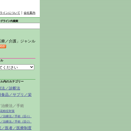
ラインについて
│
会社案内
医療／介護」ジャンル
ンル
ンル内のカテゴリー
健康法／診断法
健康食品／サプリ／栄
薬／治療法／手術
01花粉症対策
薬／治療法／手術（旧-1）
薬／治療法／手術（旧-2）
病院／医者／医療制度