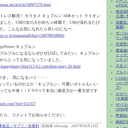
パーフ
seesaa.net/article/50907270.html
α(FANC
無添加
トレス解消！:モラタメ キュプルン 10本セット ライオン
る濃い
ました。CMの女の人がめちゃ綺麗で、CMが流れるたび
本醸造
藤園)
た。こんなお肌になれたら良いのになー
ザバス(
uten.co.jp/mumama8/diary/200708100001
ウン(明
充実野
pyPower:キュプルン
農協健
プルプルになるならぜひぜひ試してみたい。キュプルン
ミック
からとっても気になっていました。
ニティ)
yhappyhappy.blog113.fc2.com/blog-entry-20.html
大豆イソ
ブルーベ
ぶやき』: 気になるハリ・・・
C100
ン(ハ
なっているのが上の「キュプルン」可愛いボトルもいい
ズ)
っても中身！！ﾄﾞﾘﾝｸって本当に吸収力が一番大切です
カロリ
(大塚製
-pooh.com/?eid=632357
ザバス(
2000
たら、コメントでお知らせください。
野菜粒
眠眠打
健康食品／サプリ／栄養剤
| 投稿者 xbheadjp : 2007年08月10日