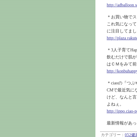
http://adballoon.
＊お買い物でス
これ気になって
に注目してまし
http://plaza.rak
＊3人子育てHap
飲むだけで肌が
はＣＭをみて前
http://konbuhapp
＊ciaoの『つ
CMで最近気に
けど、なんと言
よねぇ。
http://ippo.ciao
最新情報があっ
カテゴリー：
052