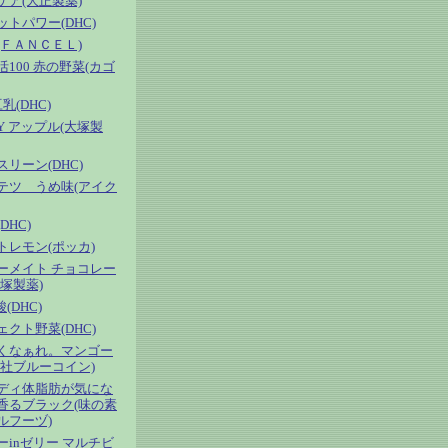
ケア(大正製薬)
トパワー(DHC)
(ＦＡＮＣＥＬ)
100 赤の野菜(カゴ
乳(DHC)
OY アップル(大塚製
リーン(DHC)
テツ うめ味(アイク
DHC)
トレモン(ポッカ)
ーメイト チョコレー
塚製薬)
(DHC)
クト野菜(DHC)
くなぁれ。マンゴー
会社ブルーコイン)
ディ体脂肪が気にな
香るブラック(味の素
ルフーヅ)
ーinゼリー マルチビ