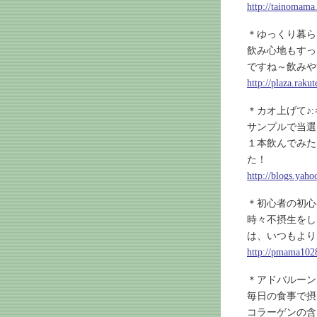
http://tainomama
＊ゆっくり暮ら
飲み心地もすっ
ですね～飲みや
http://plaza.rak
＊カオ上げて♪:
サンプルで当選
１本飲んでみた
た！
http://blogs.yaho
＊初心者の初心
時々不摂生をし
は、いつもより
http://pmama1028
＊アドバルーン
毎日の食事で摂
コラーゲンの含