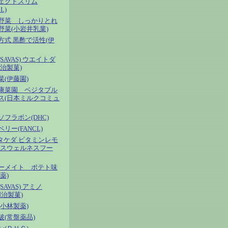
ェクトスリム
L)
野菜 しっかりとれ
野菜(小岩井乳業)
方式 黒酢で活性(伊
SAVAS) ウエイトダ
治製菓)
菜(伊藤園)
康菜園 ベジタブル
ス(日本ミルクコミュ
フラボン(DHC)
リー(FANCL)
0タケダ ビタミンレモ
ウスウェルネスフー
ーメイト ポテト味
薬)
SAVAS) アミノ
(明治製菓)
(小林製薬)
破(常盤薬品)