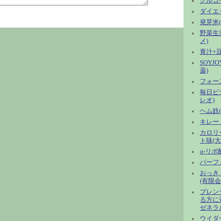
グルコ
ダイエッ
発芽米
野菜生活
メ)
青汁+豆
SOYJ
薬)
フォース
毎日ビ
レオ)
ヘム鉄(
キレー
カロリ
ト味(大
α-リポ酸
パーフェ
おっき
(有限
ブレン
る方に
ゼネラ
ウイダ