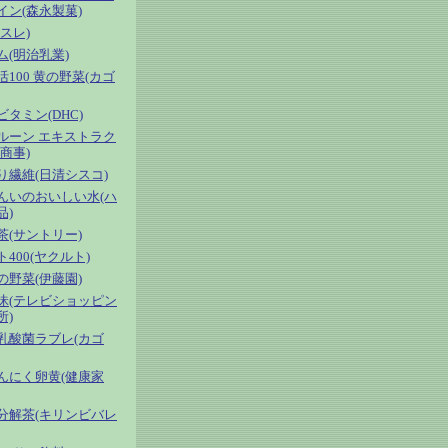
イン(森永製菓)
スレ)
ム(明治乳業)
100 黄の野菜(カゴ
タミン(DHC)
ルーン エキストラク
商事)
り繊維(日清シスコ)
んいのおいしい水(ハ
品)
茶(サントリー)
400(ヤクルト)
の野菜(伊藤園)
昧(テレビショッピン
所)
乳酸菌ラブレ(カゴ
んにく卵黄(健康家
分解茶(キリンビバレ