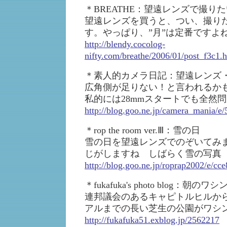
＊BREATHE：望遠レンズで撮り
望遠レンズを買うと、つい、撮り
す。やっぱり、”月”は定番ですよ
http://blendy.cocolog-
nifty.com/breathe/2006/01/post_f3c1.
＊素人的カメラ日記：望遠レンズ
広角側が足りない！と言われるか
私的には28mmスタートでも全然
http://blog.goo.ne.jp/camera_mania
＊rop the room ver.Ⅲ：雪の日
雪の日を望遠レンズでのぞいてみ
じがしますね しばらく雪の写真
http://blog.goo.ne.jp/roprap2002/e/
＊fukafuka's photo blog：朝
連邦議会のあるキャピトルヒルか
アルまでの長い芝生の公園がワシ
http://fukafuka51.exblog.jp/2562217