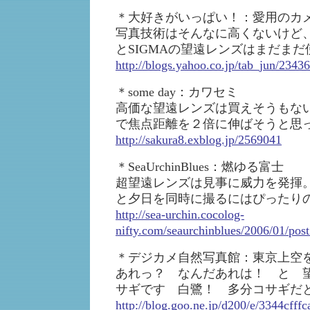
＊大好きがいっぱい！：愛用のカ
写真技術はそんなに高くないけど、愛用
とSIGMAの望遠レンズはまだま
http://blogs.yahoo.co.jp/tab_jun/2343
＊some day：カワセミ
高価な望遠レンズは買えそうもな
で焦点距離を２倍に伸ばそうと思
http://sakura8.exblog.jp/2569041
＊SeaUrchinBlues：燃ゆる富士
超望遠レンズは見事に威力を発揮
と夕日を同時に撮るにはぴったり
http://sea-urchin.cocolog-
nifty.com/seaurchinblues/2006/01/pos
＊デジカメ自然写真館：東京上空
あれっ？ なんだあれは！ と 
サギです 白鷺！ 多分コサギ
http://blog.goo.ne.jp/d200/e/3344cff