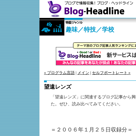
趣味／特技／学校
« プログラム言語
|
メイン
|
セルフポートレート »
望遠レンズ
「望遠レンズ」に関連するブログ記事から興
た。ぜひ、読み比べてみてください。
＝２００６年１月２５日収録分＝