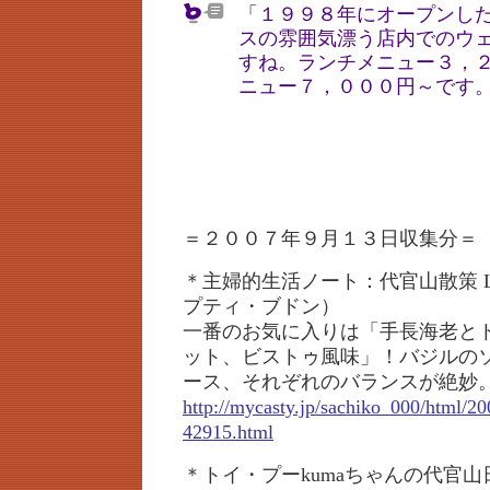
「１９９８年にオープンし
スの雰囲気漂う店内でのウ
すね。ランチメニュー３，
ニュー７，０００円～です
＝２００７年９月１３日収集分＝
＊主婦的生活ノート：代官山散策 Le Pe
プティ・ブドン）
一番のお気に入りは「手長海老と
ット、ビストゥ風味」！バジルの
ース、それぞれのバランスが絶妙
http://mycasty.jp/sachiko_000/html/2
42915.html
＊トイ・プーkumaちゃんの代官山