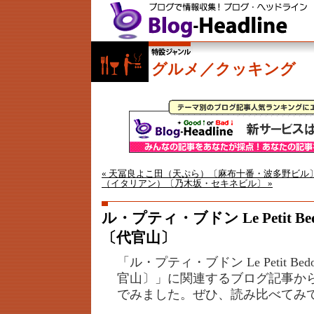
グルメ／クッキング
« 天冨良よこ田（天ぷら）〔麻布十番・波多野ビル
（イタリアン）〔乃木坂・セキネビル〕 »
ル・プティ・ブドン Le Petit 
〔代官山〕
「ル・プティ・ブドン Le Petit B
官山〕」に関連するブログ記事か
でみました。ぜひ、読み比べてみ