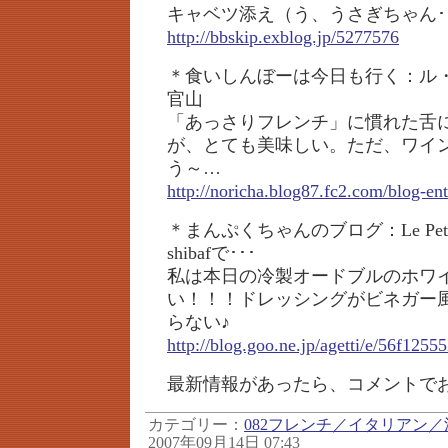
キャベツ添え（う、うさぎちゃん･
http://bbskip.exblog.jp/5277576
＊食いしんぼーは今日も行く：ル
官山
「あっさりフレンチ」に慣れた舌
が、とても美味しい。ただ、ワイ
う～…
http://noricha.blog87.fc2.com/blog-en
＊まんぷくちゃんのブログ：Le Peti
shibafで･･･
私は本日の冷製オードブルのホワ
い！！！ドレッシングがビネガー
らない♪
http://blog.goo.ne.jp/agetti/e/56f12
最新情報があったら、コメントで
カテゴリー：
082フレンチ／イタリアン／
2007年09月14日 07:43