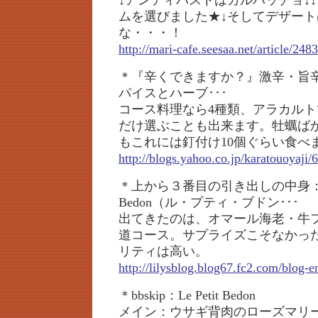
↓アンティパストはカルパッチョ↓
ムを選びました★↓そしてデザー
な・・・！
http://mari-cafe.seesaa.net/article/24
＊『辛くできますか？』激辛・旨
パイスとハーブ･･･
コース料理なら4種類、アラカル
だけ選ぶことも出来ます。牡蠣ば
もこれには釘付け10個ぐらい食べ
http://blogs.yahoo.co.jp/karatouoyaji
＊上から３番目の引き出しの中身：Le 
Bedon（ル・プティ・ブドン･･･
出てきたのは、オマール海老・牛
道コース。サプライズこそなかっ
リティは高い。
http://lilysblog.blog67.fc2.com/blog-e
＊bbskip：Le Petit Bedon
メイン：ウサギ背肉のローズマリ