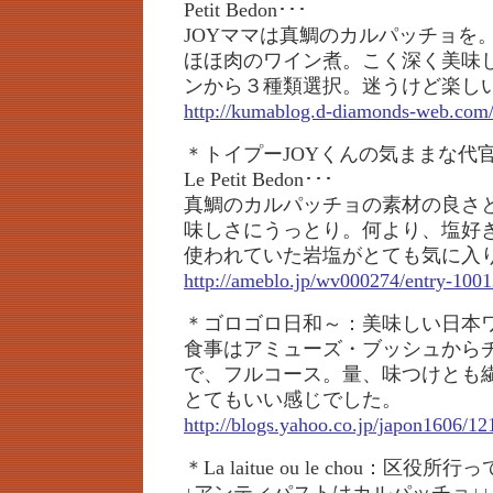
Petit Bedon･･･
JOYママは真鯛のカルパッチョを
ほほ肉のワイン煮。こく深く美味
ンから３種類選択。迷うけど楽し
http://kumablog.d-diamonds-web.com
＊トイプーJOYくんの気ままな代官
Le Petit Bedon･･･
真鯛のカルパッチョの素材の良さ
味しさにうっとり。何より、塩好
使われていた岩塩がとても気に入
http://ameblo.jp/wv000274/entry-100
＊ゴロゴロ日和～：美味しい日本
食事はアミューズ・ブッシュから
で、フルコース。量、味つけとも
とてもいい感じでした。
http://blogs.yahoo.co.jp/japon1606/1
＊La laitue ou le chou：区役所