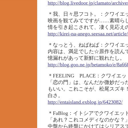
http://blog.livedoor.jp/clamato/archi
＊我、日々思フコト。：クワイエ
映画を観てみてですが……素晴らし
情を引き起こされて、凄く見応え
http://kirei-na-anego.seesaa.net/artic
＊なっとう、ねばねば：クワイエ
内容は、満足でした☆原作を読ん
憶漏れがあって新鮮に観れたし。
http://blog.goo.ne.jp/betamoko/e/8a
＊FEELING PLACE：クワイ
「恋の門」は、なんだか微妙だっ
もいい。これこそが、松尾スズキ
白さ。
http://entaisland.exblog.jp/6423082/
＊FaBlog：イトシアでクワイエッ
「あれ？これコメディなのかな？
中盤から終盤にかけてはシリアス