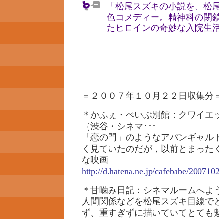
「松尾スズキの小説を、松
色コメディー。精神科の閉
たヒロインの奇妙な入院生
＝２００７年１０月２２日収集分
＊かふぇ・べいぶ別館：クワイエ
（渋谷・シネマ･･･
「恋の門」のようなアバンギャル
く見ていたのだが，以前とまった
な映画
http://d.hatena.ne.jp/cafebabe/20071
＊甘噛み日記：シネマルームへよ
人間関係などを松尾スズキ目線で
ず、重すぎずに描いていてとても