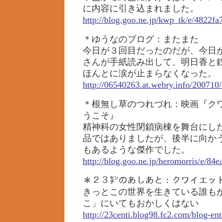
に内容に引き込まれました。
http://blog.goo.ne.jp/kwp_tk/e/4822
＊ゆうなのブログ：またまた
今日が３回目だったのだが、今日
さんが手紙読み出して、明日香と
ほんとに涙が止まらなくなった。
http://06540263.at.webry.info/200710/
＊根無し草のつれづれ：映画『ク
うこそ』
精神科の女性閉鎖病棟を舞台にし
品ではありましたが、後半に向か
もあるような傑作でした。
http://blog.goo.ne.jp/heromorris/e/
＊２３㌢のあしあと：クワイエッ
きっとこの世界を生きている誰もが
こ」にいてもおかしくはない
http://23centi.blog98.fc2.com/blog-en