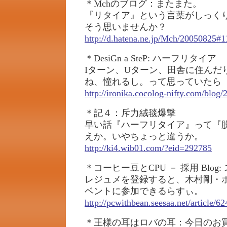
＊Mchのブログ：またまた。
『リタイア』という言葉がしっく
そう思いませんか？
http://d.hatena.ne.jp/Mch/20050825#
＊DesiGn a SteP: ハーフリタイア
Iターン、Uターン、田舎に住んだ
ね、憧れるし。って思っていたら
http://ironika.cocolog-nifty.com/blog
＊記４：斥力絨毯爆撃
早い話『ハーフリタイア』って『
えか。いやちょっと違うか。
http://ki4.wib01.com/?eid=292785
＊コーヒー豆とCPU － 採用 Blog: 
レジュメを登録すると、木村剛・
ベントに参加できるらすぃ。
http://pcwithbean.seesaa.net/article/6
＊王様の耳はロバの耳：今日のお