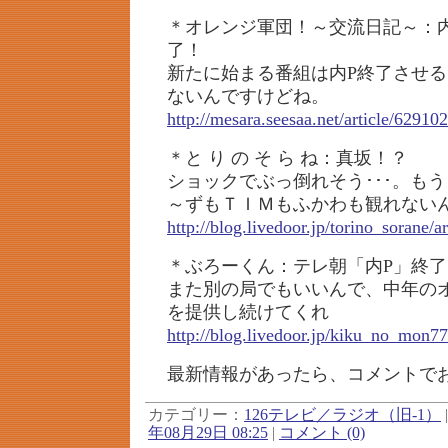
＊オレンジ軍団！～交流日記～：
了！
新たに始まる番組は内P終了させ
ないんですけどね。
http://mesara.seesaa.net/article/62910
＊と り の そ ら ね：真坂！？
ショックでぶっ倒れそう･･･。も
～ずもＴＩＭもふかわも観れないん
http://blog.livedoor.jp/torino_sorane/
＊ぶろーくん：テレ朝「内P」終
また別の局でもいいんで、中年の
を提供し続けてくれ
http://blog.livedoor.jp/kiku_no_mon7
最新情報があったら、コメントで
カテゴリー：
126テレビ／ラジオ（旧-1）
年08月29日 08:25
|
コメント (0)