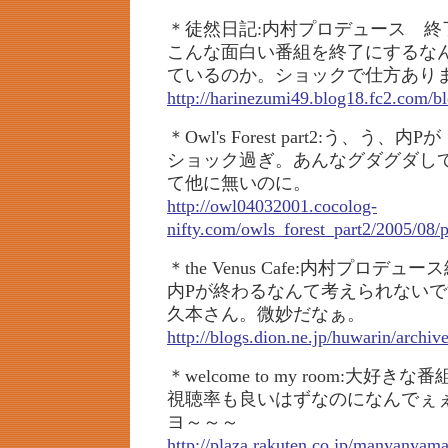
＊徒然日記:内村プロデュース 終
こんな面白い番組を終了にするな
ているのか。ショックで仕方あり
http://harinezumi49.blog18.fc2.com/b
＊Owl's Forest part2:う、う、内
ショック過ぎ。あんなグダグダし
て他に無いのに。
http://owl04032001.cocolog-
nifty.com/owls_forest_part2/2005/08/
＊the Venus Cafe:内村プロデュ
内Pが終わるなんて考えられない
久本さん。微妙だなぁ。
http://blogs.dion.ne.jp/huwarin/archi
＊welcome to my room:大好
視聴率も良いはずなのになんでぇ
ヨ～～～
http://plaza.rakuten.co.jp/manyanya