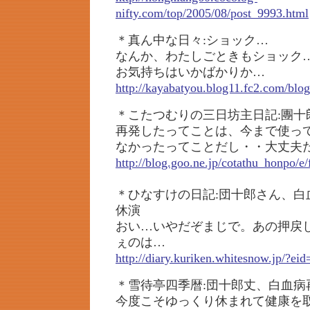
nifty.com/top/2005/08/post_9993.html
＊真ん中な日々:ショック…
なんか、わたしごときもショック
お気持ちはいかばかりか…
http://kayabatyou.blog11.fc2.com/blog
＊こたつむりの三日坊主日記:團十
再発したってことは、今まで使っ
なかったってことだし・・大丈夫
http://blog.goo.ne.jp/cotathu_honpo/
＊ひなすけの日記:団十郎さん、白
休演
おい…いやだぞまじで。あの押戻
ぇのは…
http://diary.kuriken.whitesnow.jp/?ei
＊雪待亭四季暦:団十郎丈、白血病
今度こそゆっくり休まれて健康を