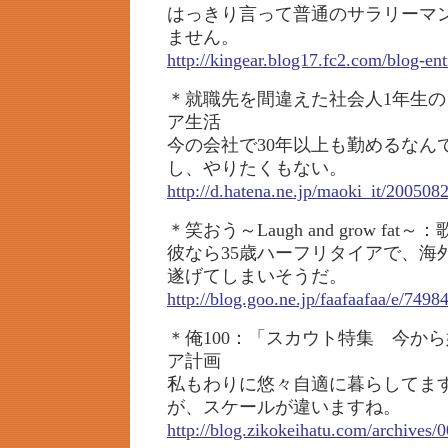
はっきり言って普通のサラリーマ
ません。
http://kingear.blog17.fc2.com/blog-en
＊就職先を間違えた社会人1年生
ア生活
今の会社で30年以上も勤めるなん
し、やりたくもない。
http://d.hatena.ne.jp/maoki_it/20050
＊笑おう～Laugh and grow fa
彼なら35歳ハーフリタイアで、海
遂げてしまいそうだ。
http://blog.goo.ne.jp/faafaafaa/e/74
＊俺100：「スカウト特集 今か
ア計画
私もわりに悠々自適に暮らしてま
が、スケールが違いますね。
http://blog.zikokeihatu.com/archives/