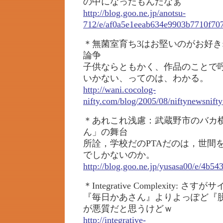
の中になったもんだなぁ
http://blog.goo.ne.jp/anotsu-
712/e/af0a5e1eeab634e9903b7710f70
＊無菌室育ち3はお堅いのがお好き
論争
子供ならともかく、作品のことで
いかない、ってのは、わかる。
http://wani.cocolog-
nifty.com/blog/2005/08/niftynewsnift
＊あれこれ浅慮：武蔵野市のバカ横
ん」の舞台
所詮，学校だのPTAだのは，世間
でしかないのか。
http://blog.goo.ne.jp/yusasa00/e/4b
＊Integrative Complexity: さす
『毎日かあさん』よりよっぽど『
が悪質だと思うけどｗ
http://integrative-