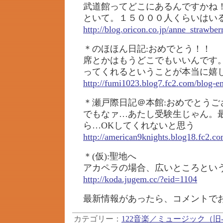
武道館ってどこにあるんですかね
といて。１５０００人くらいはい
http://blog.oricon.co.jp/anne_strawber
＊のほほん日記:おめでとう！！
席とかはもうどこでもいいんです
ってくれるということが本当に嬉
http://fumi1023.blog7.fc2.com/blog-e
＊瀬戸際日記＠本館:おめでとうご
でもなァ…あたし受験生じゃん。
ら…OKしてくれないと思う
http://american9knights.blog18.fc2.co
＊(仮):聖地へ
アカペラの場合、広いところとい
http://koda.jugem.cc/?eid=1104
最新情報があったら、コメントで
カテゴリー：
122音楽／ミュージック（旧-