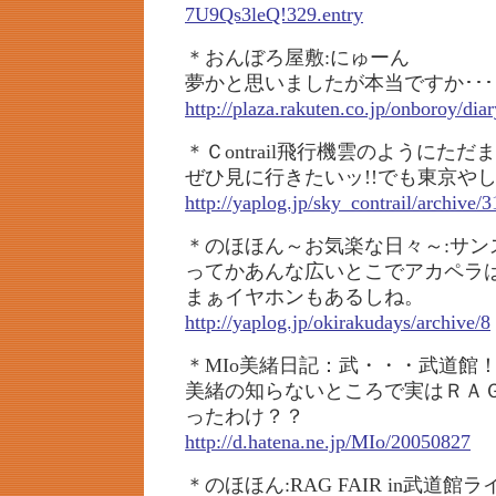
7U9Qs3leQ!329.entry
＊おんぼろ屋敷:にゅーん
夢かと思いましたが本当ですか･･･
http://plaza.rakuten.co.jp/onboroy/di
＊Ｃontrail飛行機雲のようにただ
ぜひ見に行きたいッ!!でも東京や
http://yaplog.jp/sky_contrail/archive/3
＊のほほん～お気楽な日々～:サン
ってかあんな広いとこでアカペラ
まぁイヤホンもあるしね。
http://yaplog.jp/okirakudays/archive/8
＊MIo美緒日記：武・・・武道館
美緒の知らないところで実はＲＡ
ったわけ？？
http://d.hatena.ne.jp/MIo/20050827
＊のほほん:RAG FAIR in武道館ラ