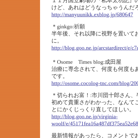
１１月国立劇場の『私本太功記』
けど、あれはどうなっちゃうんだ
http://manyuunikk.exblog.jp/680647
＊ginkgo:祈願
半年後、それ以降に視野を置いて
に。
http://blog.goo.ne.jp/arcstardirect/
＊Osome Times blog:成田屋
治療に専念されて、何度も何度も
です。
http://osome.cocolog-tnc.com/blog/20
＊切られお富！:市川団十郎さん、
初めて貴重さがわかった、なんて
とにかくじっくり直してほしい。
http://blog.goo.ne.jp/virginia-
woolf/e/45171fea16a487df375ea52e6
最新情報があったら、コメントで