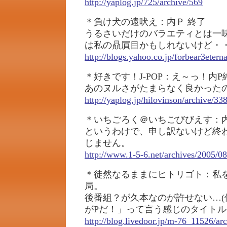
http://yaplog.jp/725/archive/569
＊負け犬の遠吠え：内Ｐ 終了
うるさいだけのバラエティとは一
は私の贔屓目かもしれないけど・
http://blogs.yahoo.co.jp/forbear3eter
＊好きです！J-POP：え～っ！内
あのヌルさがたまらなく良かった
http://yaplog.jp/hilovinson/archive/33
＊いちごろく＠いちごびびえす：
というわけで、申し訳ないけど終
じません。
http://www.1-5-6.net/archives/2005/08
＊徒然なるままにヒトリゴト：私
局。
後番組？が久本なのが許せない…(
がPだ！」って言う感じのタイトル
http://blog.livedoor.jp/m-76_11526/a