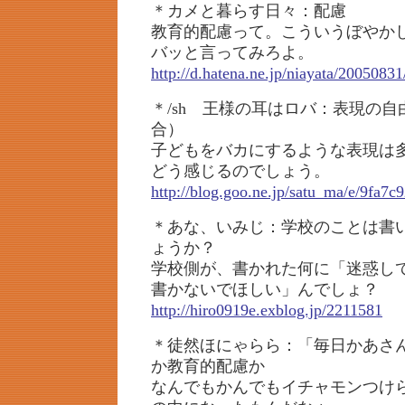
＊カメと暮らす日々：配慮
教育的配慮って。こういうぼやか
バッと言ってみろよ。
http://d.hatena.ne.jp/niayata/200508
＊/sh 王様の耳はロバ：表現の
合）
子どもをバカにするような表現は
どう感じるのでしょう。
http://blog.goo.ne.jp/satu_ma/e/9fa7
＊あな、いみじ：学校のことは書
ょうか？
学校側が、書かれた何に「迷惑し
書かないでほしい」んでしょ？
http://hiro0919e.exblog.jp/2211581
＊徒然ほにゃらら：「毎日かあさ
か教育的配慮か
なんでもかんでもイチャモンつけ