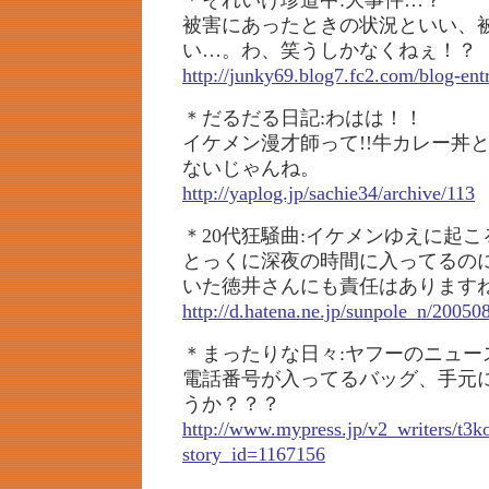
＊それいけ珍道中:大事件…？
被害にあったときの状況といい、
い…。わ、笑うしかなくねぇ！？
http://junky69.blog7.fc2.com/blog-ent
＊だるだる日記:わはは！！
イケメン漫才師って!!牛カレー丼
ないじゃんね。
http://yaplog.jp/sachie34/archive/113
＊20代狂騒曲:イケメンゆえに起
とっくに深夜の時間に入ってるの
いた徳井さんにも責任はあります
http://d.hatena.ne.jp/sunpole_n/2005
＊まったりな日々:ヤフーのニュー
電話番号が入ってるバッグ、手元
うか？？？
http://www.mypress.jp/v2_writers/t3ko
story_id=1167156