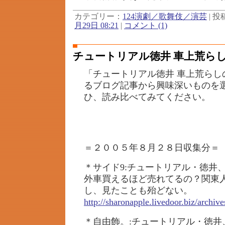
カテゴリー：
124演劇／歌舞伎／演芸
| 投稿
月29日 08:21
|
コメント (1)
チュートリアル徳井 車上荒ら
「チュートリアル徳井 車上荒らし
るブログ記事から興味深いものを
ひ、読み比べてみてください。
＝２００５年８月２８日収集分＝
＊サイド9:チュートリアル・徳井
外車買えるほど売れてるの？関東
し、見たことも殆どない。
http://sharonapple.livedoor.biz/archi
＊自由飾。:チュートリアル・徳井