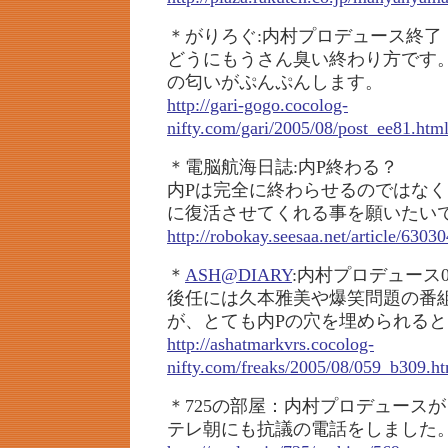
＊がりろぐ:内村プロデュース終了
どうにもうさん臭い終わり方です
の匂いがぷんぷんします。
http://gari-gogo.cocolog-
nifty.com/gari/2005/08/post_ee81.htm
＊電脳航海日誌:内P終わる？
内Pは完全に終わらせるのではな
に復活させてくれる事を願いたい
http://robokay.seesaa.net/article/6303
＊
ASH@DIARY
:内村プロデュース
後任には久本雅美や爆笑問題の番
が、とても内Pの穴を埋められる
http://ashatmarkvrs.cocolog-
nifty.com/freaks/2005/08/059_b309.h
＊725の部屋：内村プロデュース
テレ朝にも抗議の電話をしました