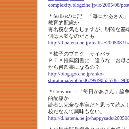
complexity.blogzine.jp/ic/2005/08/po
＊fealiseの日記：「毎日かあさ
教育的配慮か
有名税な気もしますが、明確な基
側は大変なのだとも
http://d.hatena.ne.jp/fealise/2005083
＊柚子のブログ：サイバラ
ＰＴＡ推薦図書に 違うな お母
から何図書になるの？
http://blog.goo.ne.jp/anko-
shiratama/e/565ed6799f9053578c19f
＊Conyuru ：「毎日かあさん」
的配慮か
読者は完全な事実だと思って読ん
校だなんて興味もない。
http://d.hatena.ne.jp/happysads/2005