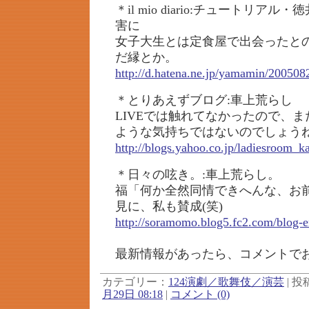
＊il mio diario:チュートリア
害に
女子大生とは定食屋で出会ったと
だ縁とか。
http://d.hatena.ne.jp/yamamin/200508
＊とりあえずブログ:車上荒らし
LIVEでは触れてなかったので、
ような気持ちではないのでしょう
http://blogs.yahoo.co.jp/ladiesroom_
＊日々の呟き。:車上荒らし。
福「何か全然同情できへんな、お
見に、私も賛成(笑)
http://soramomo.blog5.fc2.com/blog-e
最新情報があったら、コメントで
カテゴリー：
124演劇／歌舞伎／演芸
| 投稿
月29日 08:18
|
コメント (0)