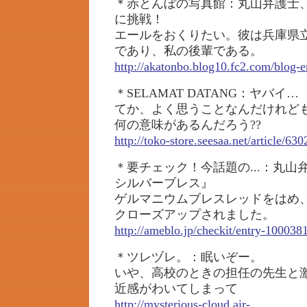
＊赤とんぼの写真館：丸山弁護士
に挑戦！
エールをおくりたい。彼は兵庫県
であり、私の後輩である。
http://akatonbo.blog10.fc2.com/blog-e
＊SELAMAT DATANG：ヤバイ…
てか、よく思うことなんだけれど
何の意味があるんだろう??
http://toko-store.seesaa.net/article/63
＊要チェック！今話題の...：丸
シルバーブレス』
ゲルマニウムブレスレッドをはめ
クローズアップされました。
http://ameblo.jp/checkit/entry-10003
＊ツレヅレ。：眠いぞー。
いや、高校のときの担任の先生と
近感がわいてしまって
http://mysterious-cloud.air-