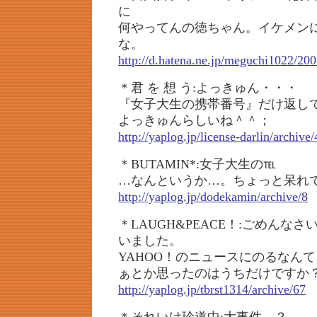
に
何やってんの徳ちゃん。イケメン
な。
http://d.hatena.ne.jp/meguchi1022/2
＊君 を 想 う:よっきゅん・・・
『女子大生の携帯番号』だけ返し
よっきゅんらしいね＾＾；
http://yaplog.jp/license-darlin/archive/
＊BUTAMIN*:女子大生の℡
…なんというか…。ちょっと呆れ
http://yaplog.jp/dodekamin/archive/8
＊LAUGH&PEACE！:ごめんな
いました。
YAHOO！のニュースにのるなん
ぁとか思ったのはうちだけですか
http://yaplog.jp/tbrst1314/archive/67