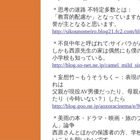
＊思考の迷路 不特定多数とは：
「教育的配慮か」となっています
誉が主となると思います。
http://sikounomeiro.blog21.fc2.com/bl
＊不良中年と呼ばれて:サイバラが
しかも西原先生の家は偶然にも僕
小学校も知っている。
http://blog.so-net.ne.jp/camel_mild_
＊妄想竹～もうそうちく～：表現
れは
父親が現役AV男優だったり、母親
たり（今時いない？）したら
http://blog.goo.ne.jp/aozoracinema/
＊美雨の本・ドラマ・映画・旅の
ん」論争
西原さんとほかの保護者の方、学
いことを願いたいです。