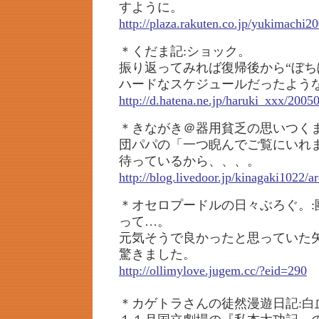
すように。
http://plaza.rakuten.co.jp/yukimachi
＊くだま記:ショック。
振り返ってみれば復帰後から“ぼち
ハードなスケジュールだったよう
http://d.hatena.ne.jp/haruki_xxx/200
＊きながき＠器用貧乏の思いつくま
団パパの「一つ睨んでご覧にいれ
待っているから、、、。
http://blog.livedoor.jp/kinagaki1022/
＊オセロプードルの日々ぶろぐ。:
って…。
元気そうで良かったと思っていた
驚きました。
http://ollimylove.jugem.cc/?eid=290
＊カゲトラさんの徒然漫遊日記:白