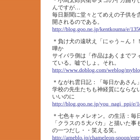
＊小馬太郎兵衛＠タコのイカ踊り
んですが…
毎日新聞に堂々とてめえの子供を
開されるのである。
http://blog.goo.ne.jp/kentkouma/e/
＊負け犬の遠吠え「にゃう～ん！
嘩か
サイバラ側は「作品はあくまでフ
ている。嘘でしょ。それ。
http://www.doblog.com/weblog/mybl
＊ながれ雲日記：「毎日かあさん
学校の先生たちも神経質にならな
いいのに
http://blog.goo.ne.jp/you_nagi_ppi/
＊七色キャメレオン。の生活：毎
「クラスの５大バカ」と描いた事
の一つだし・・笑える笑。
http://ameblo.jp/chameleon-spoon/en