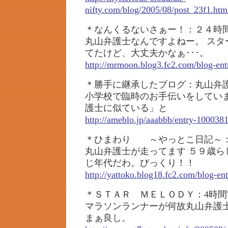
nifty.com/blog/2005/08/post_23f1.htm
＊なんくるないさぁー！：２４時
丸山弁護士なんですよねー。 スタ
てたけど、大丈夫かなぁ･･･。
http://mrmoon.blog3.fc2.com/blog-ent
＊勝手に継承したブログ：丸山弁
小学校で臨時のお手伝いをしてい
護士に似ている」と
http://ameblo.jp/aaabbb/entry-100038
＊ひまわり ～やっとこ日記～：
丸山弁護士が走ってます ５９歳ら
じ年代だわ。びっくり！！
http://yattoko.blog18.fc2.com/blog-en
＊ＳＴＡＲ ＭＥＬＯＤＹ：4時間
マラソンランナーが何故丸山弁護
まぁ良し。