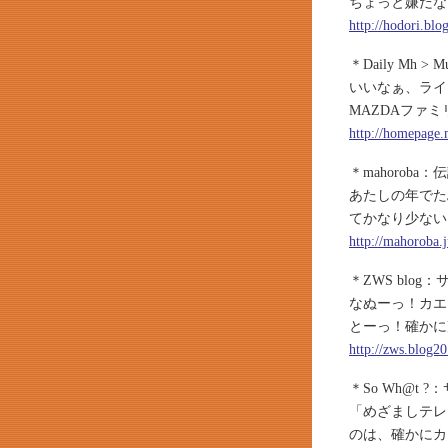
ちょっと嫌だな
http://hodori.bl
＊Daily Mh
いいなぁ、ライ
MAZDAファミ
http://homepage
＊mahorob
あたしの年でた
てかなり少ない
http://mahoroba.
＊ZWS blo
なぬーっ！カエ
とーっ！確かに
http://zws.blog2
＊So Wh@t
「めざましテレ
のは、確かにカ