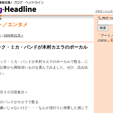
ブログ・ヘッド
ト／エンタメ
ン
|
2006年02月 »
「アート
のRSS→
ック・ミカ・バンドが木村カエラのボーカル
ック・ミカ・バンドが木村カエラのボーカルで甦る」に
記事から興味深いものを選んでみました。ぜひ、読み比
い。
月３０日収集分＝
のバンドがカエラで甦る
嫌いじゃないけど・・・なんか流行りに便乗した感じで