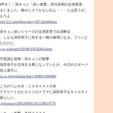
物申す！：深キョン「赤い衝撃」前代未聞の企画変更
まいました。確かにそうかもしれん・・・とは思うが。
えろよ
log2.fc2.com/blog-entry-437.html#more
深キョン赤いシリーズの企画変更で出演断念
、しかも深田恭子に対する一種の侮辱になる。ファンと
ただけに
oo.co.jp/dream210190/25054264.html
不思議な冒険：深キョンの衝撃
深田恭子が主演する事になっていたが、今日のスポーツ
陸上選手に
uten.co.jp/mymikan/diary/200601300000/
ころのつぶやき：ミスキャストの末
アスリートがヒロインのドラマに深田恭子をキャスティ
因らしい。
ne.jp/tomozo1109/20060130/1138619776