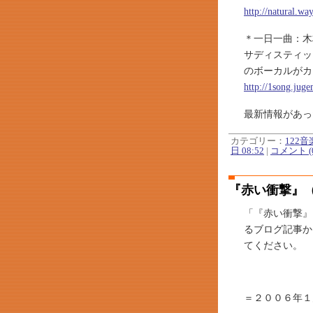
http://natural.w
＊一日一曲：木
サディスティッ
のボーカルがカ
http://1song.jug
最新情報があっ
カテゴリー：
122
日 08:52
|
コメント (
『赤い衝撃』（
「『赤い衝撃』
るブログ記事か
てください。
＝２００６年１