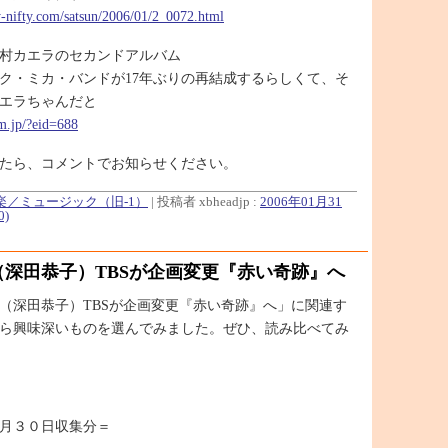
ay-nifty.com/satsun/2006/01/2_0072.html
村カエラのセカンドアルバム
ク・ミカ・バンドが17年ぶりの再結成するらしくて、そ
エラちゃんだと
em.jp/?eid=688
たら、コメントでお知らせください。
音楽／ミュージック（旧-1）
| 投稿者 xbheadjp :
2006年01月31
0)
深田恭子）TBSが企画変更『赤い奇跡』へ
（深田恭子）TBSが企画変更『赤い奇跡』へ」に関連す
ら興味深いものを選んでみました。ぜひ、読み比べてみ
月３０日収集分＝