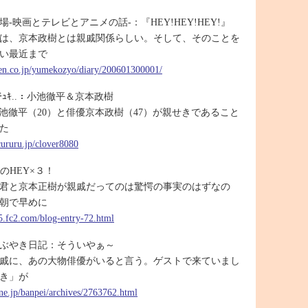
-映画とテレビとアニメの話-：『HEY!HEY!HEY!』
は、京本政樹とは親戚関係らしい。そして、そのことを
い最近まで
uten.co.jp/yumekozyo/diary/200601300001/
ｭｷ..：小池徹平＆京本政樹
小池徹平（20）と俳優京本政樹（47）が親せきであること
った
cururu.jp/clover8080
日のHEY×３！
平君と京本正樹が親戚だってのは驚愕の事実のはずなの
朝で早めに
35.fc2.com/blog-entry-72.html
ぶやき日記：そういやぁ～
戚に、あの大物俳優がいると言う。ゲストで来ていまし
き」が
.ne.jp/banpei/archives/2763762.html