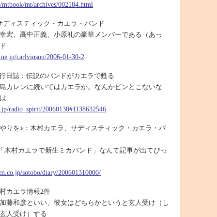
tc/mtbook/mt/archives/002184.html
サディスティック・カエラ・バンド
幸宏、高中正義、小原礼の豪華メンバーである（あっ
ド
t.ne.jp/carlvinson/2006-01-30-2
irit 運行日誌：伝説のバンドがカエラで甦る
島カレンに続いてはカエラか。なんかピンとこないな
は
ne.jp/radio_spirit/20060130#1138632546
やりを♪：木村カエラ、サディスティック・カエラ・バ
「木村カエラで新生ミカバンド」なんて記事が出てびっ
ten.co.jp/sotobo/diary/200601310000/
村カエラ情報2件
加藤和彦といい、彼女はどちらかというと玄人受け（し
玄人受け）する