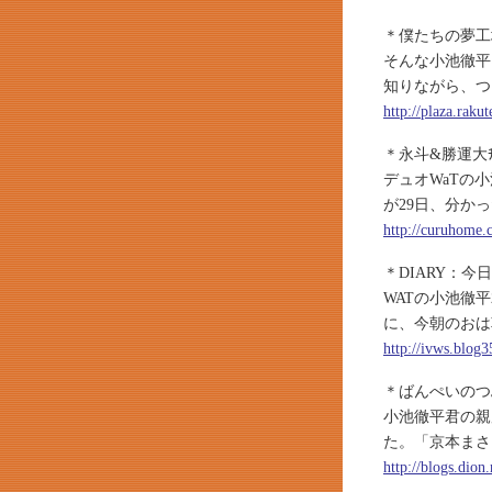
＊僕たちの夢工場
そんな小池徹平
知りながら、つ
http://plaza.rak
＊永斗&勝運大ﾁ
デュオWaTの
が29日、分か
http://curuhome.
＊DIARY：今
WATの小池徹
に、今朝のおは
http://ivws.blog
＊ばんぺいのつ
小池徹平君の親
た。「京本まさ
http://blogs.dion