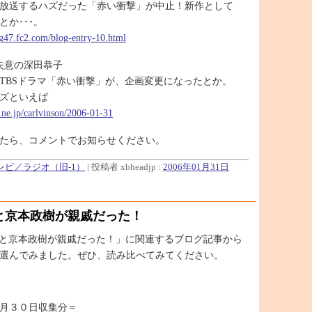
放送するハズだった「赤い衝撃」が中止！新作として
とか･･･。
og47.fc2.com/blog-entry-10.html
失意の深田恭子
TBSドラマ「赤い衝撃」が、企画変更になったとか。
ズといえば
t.ne.jp/carlvinson/2006-01-31
たら、コメントでお知らせください。
テレビ／ラジオ（旧-1）
| 投稿者 xbheadjp :
2006年01月31日
と京本政樹が親戚だった！
平と京本政樹が親戚だった！」に関連するブログ記事から
選んでみました。ぜひ、読み比べてみてください。
月３０日収集分＝