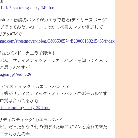
ぁ
og12.fc2.com/blog-entry-149.html
 > Music >：伝説のバンドがカエラで甦る(デイリースポーツ)
ブ行ってみたいね～。しっかし桐島カレンが参加して
リアのCMで
.mac.com/streetmover/iblog/C806598574/E20060130215435/index.html
a：伝説のバンド、カエラで復活！
ぶん、サディスティック・ミカ・バンドを知ってる人っ
と思うんですが
jugem.jp/?eid=526
g：サディスティック・カエラ・バンド？
ラ嬢がサディスティック・ミカ・バンドのボーカルです
声質は合ってるかも
0.fc2.com/blog-entry-39.html
 ?：サディスティック"カエラ"バンド
ビ」だったかな？朝の寝ぼけた頭にガツンと流れて来た
エラちゃんの声。