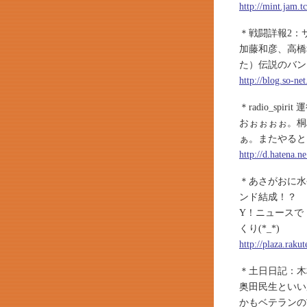
http://mint.jam.
＊戦闘詳報2：
加藤和彦、高橋
た）伝説のバン
http://blog.so-ne
＊radio_sp
おぉぉぉぉ。桐
ぁ。またやると
http://d.hatena.
＊あさがおに水
ンド結成！？
Y！ニュースで
くり(*_*)
http://plaza.raku
＊土日日記：木
奥田民生といい
かもベテランの