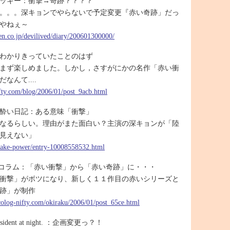
ッキー：衝撃→奇跡？？？？
。。。深キョンでやらないで予定変更『赤い奇跡」だっ
やねぇ～
ten.co.jp/devilived/diary/200601300000/
：わかりきっていたことのはず
まず楽しめました。しかし，さすがにかの名作「赤い衝
なんて....
ifty.com/blog/2006/01/post_9acb.html
酔い日記：ある意味「衝撃」
なるらしい。理由がまた面白い？主演の深キョンが「陸
見えない」
/sake-power/entry-10008558532.html
気楽コラム：「赤い衝撃」から「赤い奇跡」に・・・
衝撃」がボツになり、新しく１１作目の赤いシリーズと
跡」が制作
ocolog-nifty.com/okiraku/2006/01/post_65ce.html
 resident at night. ：企画変更っ？！