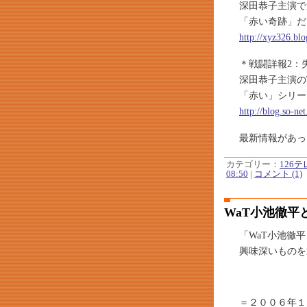
深田恭子主演で
「赤い奇跡」だ
http://xyz326.bl
＊戦闘詳報2：
深田恭子主演の
「赤い」シリー
http://blog.so-ne
最新情報があっ
カテゴリー：
126
08:50
|
コメント (1)
WaT小池徹平
「WaT小池徹
興味深いものを
＝２００６年１