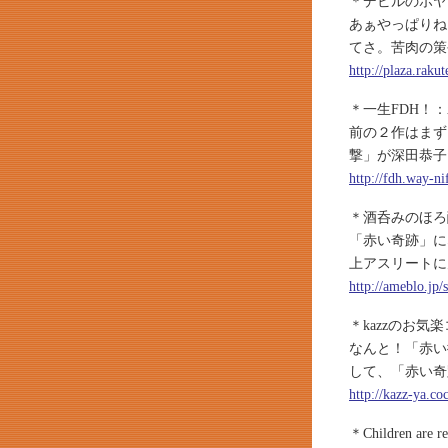
＊デビルのボヤ
あぁやっぱりね
てさ。苦肉の策
http://plaza.raku
＊一生FDH！
前の２作はまず
撃」が深田恭子だ
http://fdh.way-n
＊酒呑みのほろ
「赤い奇跡」に
上アスリートに
http://ameblo.jp
＊kazzのお
なんと！「赤い
して、「赤い奇
http://kazz-ya.c
＊Children are