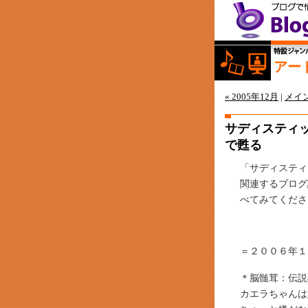
アー
« 2005年12月
|
メイ
サディスティ
で甦る
「サディスティ
関連するブログ
べてみてくださ
＝２００６年１
＊脳髄茸：伝説
カエラちゃんは