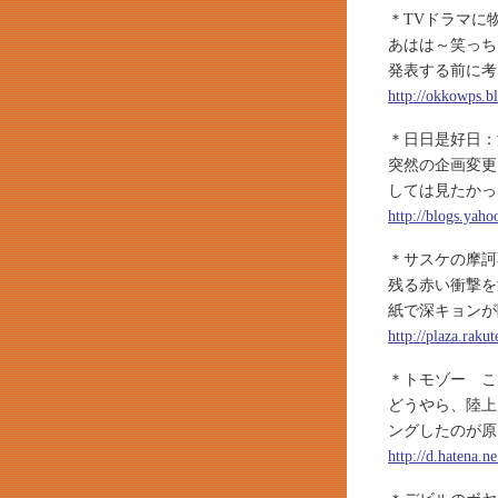
＊TVドラマに
あはは～笑っち
発表する前に考
http://okkowps.b
＊日日是好日：
突然の企画変更
しては見たかっ
http://blogs.yah
＊サスケの摩訶
残る赤い衝撃を
紙で深キョンが
http://plaza.rak
＊トモゾー こ
どうやら、陸上
ングしたのが原
http://d.hatena.