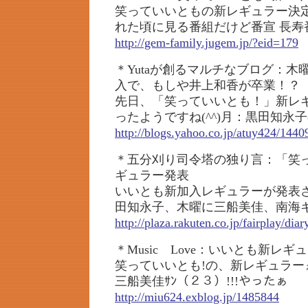
笑っていいともの新レギュラー決
れた頃に見る番組だけど番宣 長寿
http://gem-family.jugem.jp/?eid=179
＊Yutaが創るマルチなブログ：
入で、もしや井上和香が卒業！？
先日、「笑っていいとも！」新レ
ったようですね(^^)月：黒田知永子(
http://blogs.yahoo.co.jp/atuy424/1440
＊五分刈り司令塔の独り言：「笑
ギュラー発表
いいとも新加入レギュラーが発表
田知永子、木曜に三船美佳、南海
http://plaza.rakuten.co.jp/fairplay/di
＊Music Love：いいとも新レギ
笑っていいとも!の、新レギュラー
三船美佳ｻﾝ（２３）!!!やったぁ
http://miu624.exblog.jp/1485844