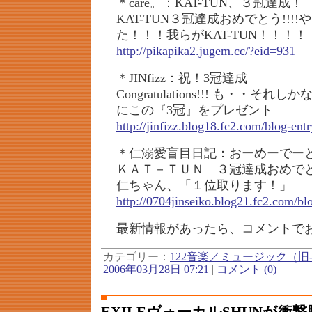
＊care。：KAT-TUN、３冠達成！
KAT-TUN３冠達成おめでとう!!!
た！！！我らがKAT-TUN！！！！
http://pikapika2.jugem.cc/?eid=931
＊JINfizz：祝！3冠達成
Congratulations!!! も・・
にこの『3冠』をプレゼント
http://jinfizz.blog18.fc2.com/blog-ent
＊仁溺愛盲目日記：おーめーでーと
ＫＡＴ－ＴＵＮ ３冠達成おめでと
仁ちゃん、「１位取ります！」
http://0704jinseiko.blog21.fc2.com/bl
最新情報があったら、コメントで
カテゴリー：
122音楽／ミュージック（旧-
2006年03月28日 07:21
|
コメント (0)