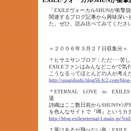
EXILEヴォーカルSHUNが衝
「EXILEヴォーカルSHUNが衝
関連するブログ記事から興味深い
た。ぜひ、読み比べてみてくださ
＝２００６年３月２７日収集分＝
＊ヒサエサンブログ：ただ･･･苦
EXILEファンはみんなどこかで
こうなるってほとんどの人が考え
http://usagidoshi.blog56.fc2.com/blog
＊ETERNAL LOVE to EXIL
退
詩織はここ数日前からSHUNﾁｬﾝが
を色んなサイトで『噂』というカ
http://blog.exileseternal-l.main.jp/?e
＊翼はあるが飛べない鳥：EXILE