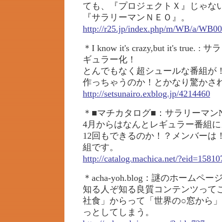
ても、『プロジェクトＸ』じゃな
『サラリーマンＮＥＯ』。
http://r25.jp/index.php/m/WB/a/WB00
＊I know it's crazy,but it's t
ギュラー化！
とんでもなく超シュールな番組が
作っちゃうのか！とかなり驚かさ
http://setsunairo.exblog.jp/4214460
＊■マチカタログ■：サラリーマンNEO
4月からはなんとレギュラー番組
12回もできるのか！？メンバーは
組です。
http://catalog.machica.net/?eid=15810
＊acha-yoh.blog：謎のホーム
知る人ぞ知る良質コンテンツって
社食」からって「世界の○窓から
っとしてしまう。