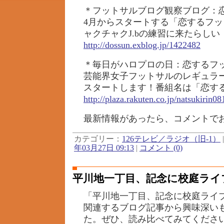
＊フットサルブログ観察ブログ：
4月からスタートする「恋するフ
ャクチャクJ.bの練習に来たらしい
http://dossun.exblog.jp/1422482
＊毎日がハロプロの日：恋するフ
芸能界女子フットサルのレギュラ
スタートします！番組名は「恋す
http://plaza.rakuten.co.jp/natsukirin
最新情報があったら、コメントで
カテゴリー：
126テレビ／ラジオ（旧-1）
年03月27日 09:13
|
コメント (0)
平川地一丁目、記念に校庭ライ
「平川地一丁目、記念に校庭ライ
関連するブログ記事から興味深い
た。ぜひ、読み比べてみてくださ