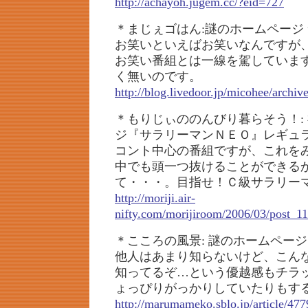
http://achayoh.jugem.cc/?eid=727
＊まじぇゴはん:謎のホームページ 
お笑いといえばお笑いなんですが
お笑い番組とは一線を駕しています
く無いのです。
http://blog.livedoor.jp/micohee/archi
＊もりじぃののんびり暮らそう！:
ジ『サラリーマンＮＥＯ』レギュ
コント中心の番組ですが、これを
中でも頭一つ抜けることができる
て・・・。目指せ！Ｃ級サラリー
http://moriji.air-
nifty.com/morijiroom/2006/03/post_1
＊こころの風景: 謎のホームページ
他人はあまり知らないけど、こん
知ってるぞ…という優越感もチラ
ょっぴりがっかりしていたりもす
http://marumameko.sblo.jp/article/47