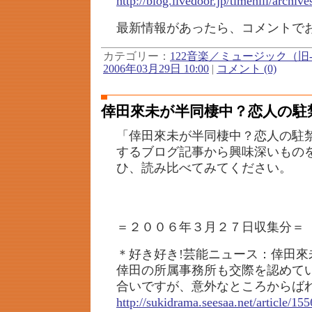
http://blog.livedoor.jp/timehill/archi
最新情報があったら、コメントで
カテゴリー：
122音楽／ミュージック（旧-
2006年03月29日 10:00
|
コメント (0)
倖田來未が半同棲中？恋人の駐
「倖田來未が半同棲中？恋人の駐
するブログ記事から興味深いもの
ひ、読み比べてみてください。
＝２００６年３月２７日収集分＝
＊好き好き!芸能ニュース：倖田來
倖田の所属事務所も交際を認めて
合いですが、意外なところからば
http://sukidrama.seesaa.net/article/15