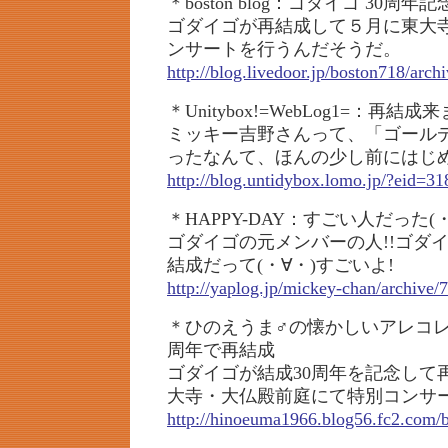
＊boston blog：ゴダイゴ 30周
ゴダイゴが再結成して５月に東大
ンサートを行うんだそうだ。
http://blog.livedoor.jp/boston718/arc
＊Unitybox!=WebLog1=：再結
ミッキー吉野さんって、「ゴール
ったなんて、ほんの少し前にはじ
http://blog.untidybox.lomo.jp/?eid=3
＊HAPPY-DAY：すごい人だった(・
ゴダイゴの元メンバーの人!!ゴダ
結成だって(・∀・)すごいよ!
http://yaplog.jp/mickey-chan/archive/
＊ひのえうま♂の懐かしいアレコレ
周年で再結成
ゴダイゴが結成30周年を記念して
大寺・大仏殿前庭にて特別コンサ
http://hinoeuma1966.blog56.fc2.com/b