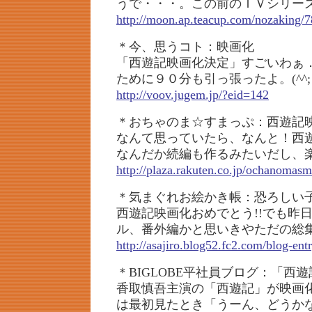
うで・・・。この前のＴＶシリー
http://moon.ap.teacup.com/nozaking/7
＊今、思うコト：映画化
「西遊記映画化決定」すごいわぁ
ために９０分も引っ張ったよ。(^^;
http://voov.jugem.jp/?eid=142
＊おちゃのま☆すまっぷ：西遊記
なんて思っていたら、なんと！西
なんだか続編も作るみたいだし、
http://plaza.rakuten.co.jp/ochanomas
＊気まぐれお絵かき帳：恐ろしい子
西遊記映画化おめでとう!!でも昨
ル、番外編かと思いきやただの総
http://asajiro.blog52.fc2.com/blog-ent
＊BIGLOBE平社員ブログ：「西
香取慎吾主演の「西遊記」が映画
は最初見たとき「うーん、どうか