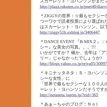
スカーレット・ヨハンソンがまだ
http://plaza.rakuten.co.jp/pnet40/dia
＊ZIGGYの世界：☆最もセクシー
つーワケで読者投票により選ばれ
はスカーレット・ヨハンソン。以
http://ziggy51b.exblog.jp/3406447
＊DANCE EVENT 『B-MIX
シー』な美女の写真。。。!!!
いかがですか？ 確か、去年は「ア
リー」じゃなかったでしょうか?
http://blogs.yahoo.co.jp/rejya05/3009
＊キニナッタネタ：Ｓ・ヨハンソ
シーな女性」に
「世界で最もセクシーな１００人
ーレット・ヨハンソンだそうです
http://netaneta.jugem.jp/?eid=365
＊あぁ～ちゃのブログ：Ｎｏ1