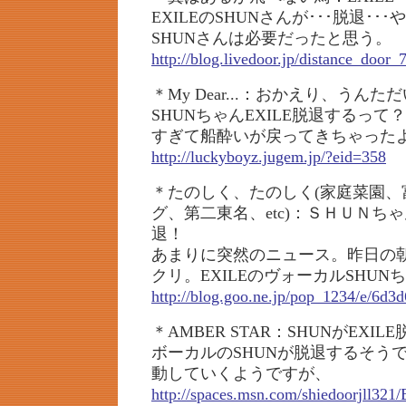
EXILEのSHUNさんが･･･脱退･･･
SHUNさんは必要だったと思う。
http://blog.livedoor.jp/distance_door
＊My Dear...：おかえり、うんた
SHUNちゃんEXILE脱退するっ
すぎて船酔いが戻ってきちゃった
http://luckyboyz.jugem.jp/?eid=358
＊たのしく、たのしく(家庭菜園、
グ、第二東名、etc)：ＳＨＵＮち
退！
あまりに突然のニュース。昨日の
クリ。EXILEのヴォーカルSHUN
http://blog.goo.ne.jp/pop_1234/e/6d
＊AMBER STAR：SHUNがEXIL
ボーカルのSHUNが脱退するそうで
動していくようですが、
http://spaces.msn.com/shiedoorjll32