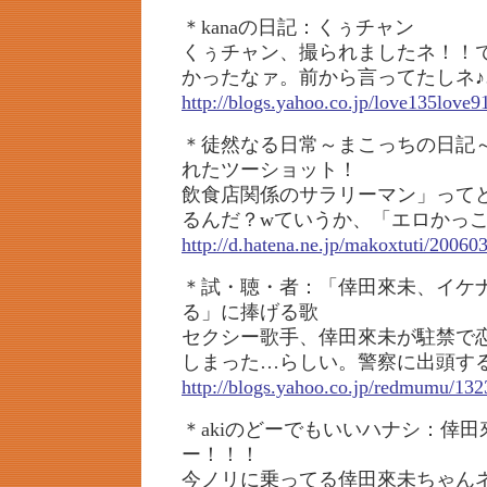
＊kanaの日記：くぅチャン
くぅチャン、撮られましたネ！！
かったなァ。前から言ってたしネ♪
http://blogs.yahoo.co.jp/love135love
＊徒然なる日常～まこっちの日記
れたツーショット！
飲食店関係のサラリーマン」って
るんだ？wていうか、「エロかっ
http://d.hatena.ne.jp/makoxtuti/2006
＊試・聴・者：「倖田來未、イケ
る」に捧げる歌
セクシー歌手、倖田來未が駐禁で
しまった…らしい。警察に出頭す
http://blogs.yahoo.co.jp/redmumu/13
＊akiのどーでもいいハナシ：倖
ー！！！
今ノリに乗ってる倖田來未ちゃん