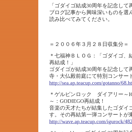
「ゴダイゴ結成30周年を記念して
ブログ記事から興味深いものを選
読み比べてみてください。
＝２００６年３月２８日収集分＝
＊七福神ＢＬＯＧ：「ゴダイゴ、結
再結成！」
ゴダイゴが結成30周年を記念して再
寺・大仏殿前庭にて特別コンサー
http://sea.ap.teacup.com/gotanno/68.h
＊ゲルピンロック ダイアリー～IGUI
～：GODIEGO再結成！
音楽の天才たちが結集したゴダイ
す。その再結第一弾コンサートが東
http://wave.ap.teacup.com/igurock/48