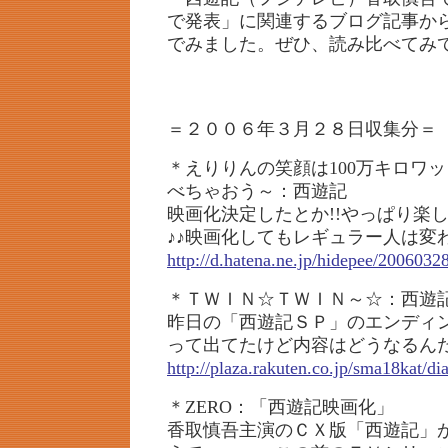
で発表」に関連するブログ記事か
でみました。ぜひ、読み比べてみ
＝２００６年３月２８日収集分＝
＊えりりんの笑顔は100万キロワ
べちゃおう～：西遊記
映画化決定したとか!!やっぱり楽
♪♪映画化してもレギュラー人は変
http://d.hatena.ne.jp/hidepee/200603
＊ＴＷＩＮ☆ＴＷＩＮ～☆：西遊
昨日の「西遊記ＳＰ」のエンディ
って出てたけど内容はどうなるん
http://plaza.rakuten.co.jp/sma18kat/d
＊ZERO：「西遊記映画化」
香取慎吾主演のＣＸ版「西遊記」