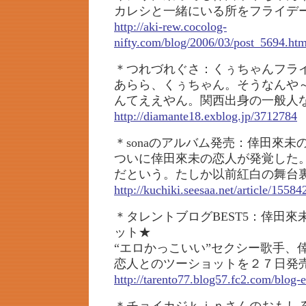
カレシと一緒にいる所をフライデ
http://aki-rew.cocolog-
nifty.com/blog/2006/03/post_5694.htm
＊つれづれぐさ：くぅちゃんフラ
あらら、くぅちゃん。そうなんや
んてええやん。関西出身の一般人
http://diamante18.exblog.jp/3712784
＊sonaのアルバム発売：倖田來未
ついに倖田來未の恋人が発覚した
だという。たしか以前紅白の舞台
http://kuchiki.seesaa.net/article/1558
＊タレントブログBEST5：倖田
ット★
“エロかっこいい”セクシー歌手、
恋人とのツーショットを２７日発
http://tarento77.blog57.fc2.com/blog-