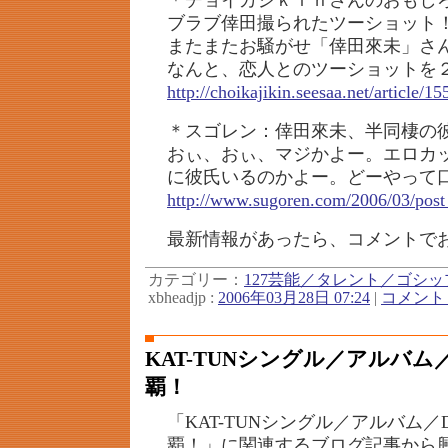
＊チョイカジｋｉｎさんのおもし
ブラブ倖田撮られたツーショット
またまたお騒がせ「倖田來未」さ
なんと、恋人とのツーショットを
http://choikajikin.seesaa.net/article/1
＊スゴレン：倖田來未、半同棲の
おぃ、おぃ、マジかよー。エロカ
に彼氏いるのかよー。どーやって
http://www.sugoren.com/2006/03/post
最新情報があったら、コメントで
カテゴリー：
127芸能／タレント／ゴシッ
xbheadjp :
2006年03月28日 07:24
|
コメント (
KAT-TUNシングル／アルバム
覇！
「KAT-TUNシングル／アルバム／
覇！」に関連するブログ記事から