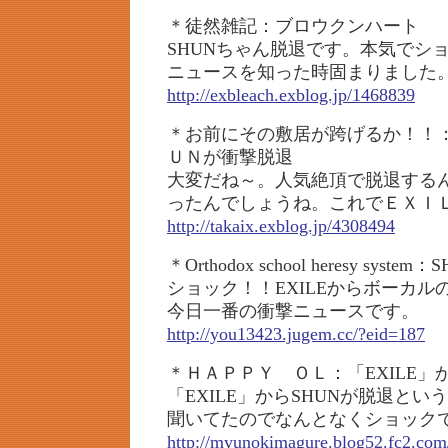
＊徒然雑記：ブロウクンハート
SHUNちゃん脱退です。本気でシ
ニュースを知った時固まりました
http://exbleach.exblog.jp/1468839
＊お前にその敷居が跨げるか！！
ＵＮが衝撃脱退
大変だね～。人気絶頂で脱退する
ったんでしょうね。これでＥＸＩ
http://takaix.exblog.jp/4308494
＊Orthodox school heresy system：
ショック！！EXILEからボーカル
今日一番の衝撃ニュースです。
http://you13423.jugem.cc/?eid=187
＊ＨＡＰＰＹ ＯＬ：「EXILE」
「EXILE」からSHUNが脱退とい
聞いてたのでなんとなくショック
http://myunokimagure.blog52.fc2.com