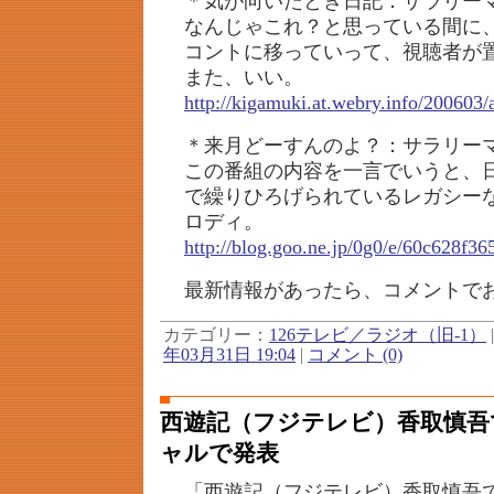
＊気が向いたとき日記：サラリー
なんじゃこれ？と思っている間に
コントに移っていって、視聴者が
また、いい。
http://kigamuki.at.webry.info/200603/
＊来月どーすんのよ？：サラリーマ
この番組の内容を一言でいうと、
で繰りひろげられているレガシー
ロディ。
http://blog.goo.ne.jp/0g0/e/60c628f
最新情報があったら、コメントで
カテゴリー：
126テレビ／ラジオ（旧-1）
年03月31日 19:04
|
コメント (0)
西遊記（フジテレビ）香取慎吾
ャルで発表
「西遊記（フジテレビ）香取慎吾