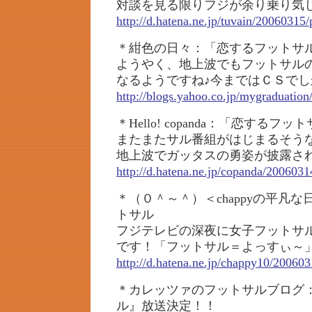
対談を見る限りフジが余り乗り気
http://d.hatena.ne.jp/tuvain/20060315/
＊紺色の日々：「恋するフットサル
ようやく、地上波でもフットサル
なるようですね♪今まではＣＳでし
http://blogs.yahoo.co.jp/mygraduatio
＊Hello! copanda：「恋する
またまたサル番組がはじまるそう
地上波でガッタスの勇姿が披露さ
http://d.hatena.ne.jp/copanda/20060
＊（０＾～＾）＜chappyの平凡
トサル
フジテレビの深夜に女子フットサ
です！「フットサル＝よっすぃ～
http://d.hatena.ne.jp/chappy10/20060
＊カレッツァのフットサルブログ
ル』放送決定！！