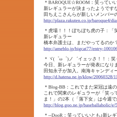
＊BAROQUE☆ROOM：笑ってい
新レギュラーが決まったようです
田ちえこさんらが新しいメンバー
http://plaza.rakuten.co.jp/baroque4/d
＊虎場！！！ぼちぼち虎の子：「
新レギュラー
橋本弁護士は、まだやってるのか
http://ameblo.jp/bigcat77/entry-1001
＊ヾ(゜ω゜)ノ゛イェッさ！！：
今日、新レギュラーが発表になり
田知永子が加入。南海キャンディ
http://d.hatena.ne.jp/klow/20060328/
＊Blog-BB：これでまた栄冠は遠
これで関東のレギュラーが「笑っ
ま！」の2本（「落下女」は今週で
http://blog.goo.ne.jp/baseballaholic
＊--DooR：笑っていいとも♪新レ