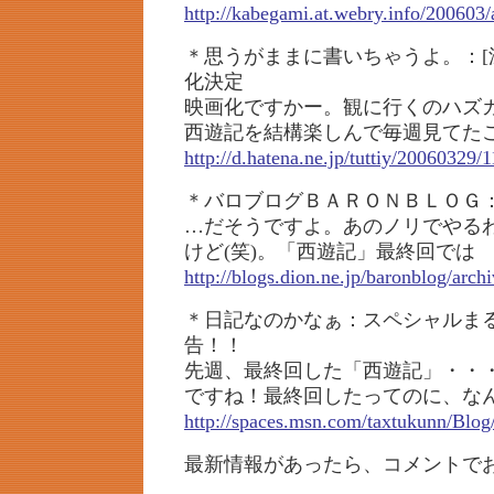
http://kabegami.at.webry.info/200603/
＊思うがままに書いちゃうよ。：[
化決定
映画化ですかー。観に行くのハズ
西遊記を結構楽しんで毎週見てた
http://d.hatena.ne.jp/tuttiy/20060329
＊バロブログＢＡＲＯＮＢＬＯＧ
…だそうですよ。あのノリでやる
けど(笑)。「西遊記」最終回では
http://blogs.dion.ne.jp/baronblog/arc
＊日記なのかなぁ：スペシャルま
告！！
先週、最終回した「西遊記」・・
ですね！最終回したってのに、な
http://spaces.msn.com/taxtukunn/Bl
最新情報があったら、コメントで