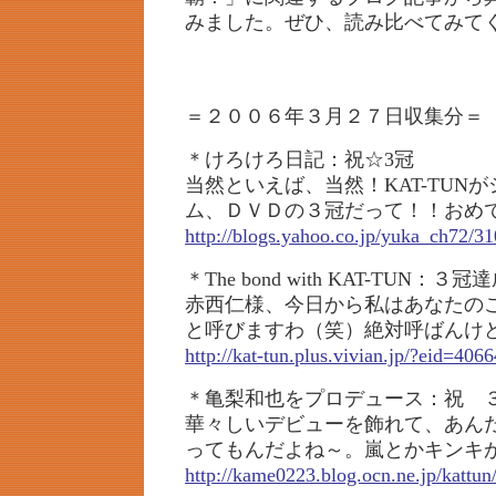
みました。ぜひ、読み比べてみて
＝２００６年３月２７日収集分＝
＊けろけろ日記：祝☆3冠
当然といえば、当然！KAT-TUN
ム、ＤＶＤの３冠だって！！おめ
http://blogs.yahoo.co.jp/yuka_ch72/3
＊The bond with KAT-TUN：
赤西仁様、今日から私はあなたの
と呼びますわ（笑）絶対呼ばんけ
http://kat-tun.plus.vivian.jp/?eid=406
＊亀梨和也をプロデュース：祝 
華々しいデビューを飾れて、あん
ってもんだよね～。嵐とかキンキ
http://kame0223.blog.ocn.ne.jp/kattu