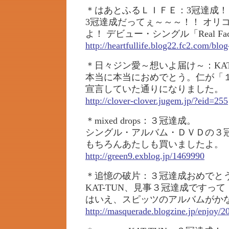
＊はあとふるＬＩＦＥ：3冠達成！＆
3冠達成だってぇ～～～！！ オリ
よ！ デビュー・シングル「Real Fa
http://heartfullife.blog22.fc2.com/blo
＊日々ジン愛～想いよ届け～：KAT
本当に本当におめでとう。仁が「
宣言していた通りになりました。
http://clover-clover.jugem.jp/?eid=255
＊mixed drops：３冠達成。
シングル・アルバム・ＤＶＤの３
もちろんあたしも買いましたよ。
http://green9.exblog.jp/1469990
＊追憶の破片：３冠達成おめでと
KAT-TUN、見事３冠達成ですっ
はいえ、スピッツのアルバムがか
http://masquerade.blogzine.jp/enjoy/2