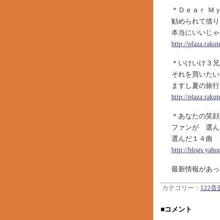
＊Ｄｅａｒ Ｍ
勧められて借りて
本当にいいじゃ
http://plaza.rak
＊いけいけ３兄
それを買いたい
ますし夏の旅行
http://plaza.rak
＊あなたの笑顔が
ファンが 選
選んだ１４曲 
http://blogs.yah
最新情報があっ
カテゴリー：
122
■コメント