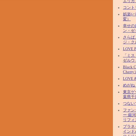
エリカ
コント
娯楽(
変）
幸せの
ン・ゼ
さらば
ジ・ク
LOVE
「ミス
ゼルウ
Black 
Cherry
LOVE 
めがね
東京ゲ
葉県千
つない
ファン
ー:銀
リフィ
プラネ
インド