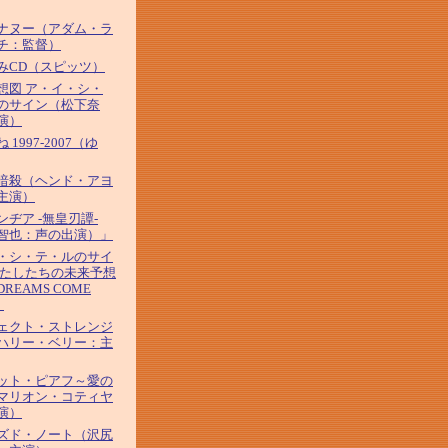
ナヌー（アダム・ラ
チ：監督）
みCD（スピッツ）
想図 ア・イ・シ・
のサイン（松下奈
演）
 1997-2007（ゆ
暗殺（ヘンド・アヨ
主演）
ンヂア -無皇刃譚-
智也：声の出演）」
・シ・テ・ルのサイ
わたしたちの未来予想
REAMS COME
）
ェクト・ストレンジ
ハリー・ベリー：主
ット・ピアフ～愛の
マリオン・コティヤ
演）
ズド・ノート（沢尻