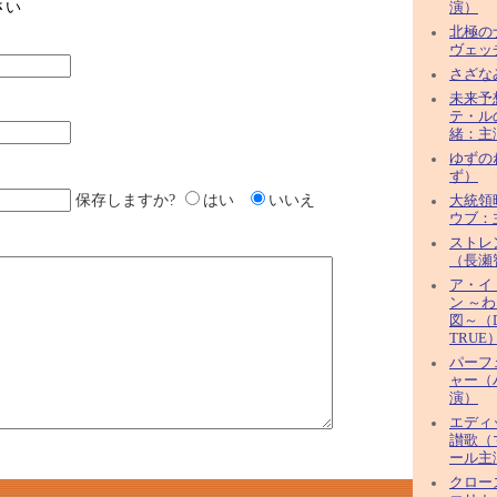
さい
演）
北極の
ヴェッ
さざな
未来予
テ・ル
緒：主
ゆずのね
ず）
保存しますか?
はい
いいえ
大統領
ウブ：
ストレ
（長瀬
ア・イ
ン ～
図～（D
TRUE
パーフ
ャー（
演）
エディ
讃歌（
ール主
クロー