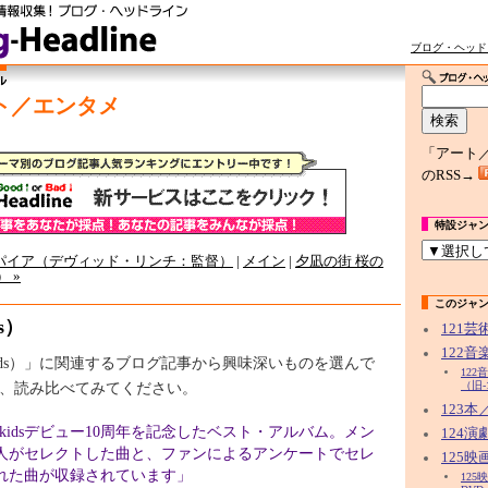
ブログ・ヘッド
ト／エンタメ
「アート
のRSS→
特設ジャ
ンパイア（デヴィッド・リンチ：監督）
|
メイン
|
夕凪の街 桜の
 »
このジャ
ds）
121
122
i Kids）」に関連するブログ記事から興味深いものを選んで
12
、読み比べてみてください。
（旧-
123
ki kidsデビュー10周年を記念したベスト・アルバム。メン
124
人がセレクトした曲と、ファンによるアンケートでセレ
125映
れた曲が収録されています」
12