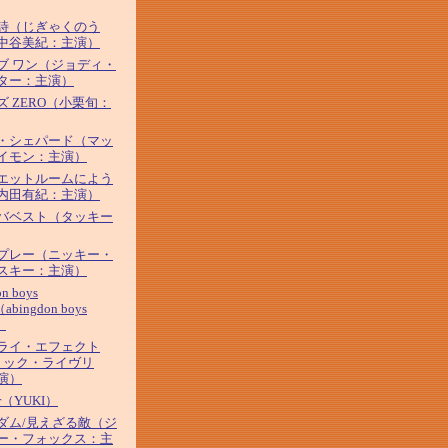
詩（じぎゃくのう
中谷美紀：主演）
ブ ワン（ジョディ・
ター：主演）
ズ ZERO（小栗旬：
・シェパード（マッ
イモン：主演）
エットルームによう
内田有紀：主演）
バベスト（タッキー
プレー（ニッキー・
スキー：主演）
on boys
（abingdon boys
）
ライ・エフェクト
リック・ライヴリ
演）
tar（YUKI）
ダム/見えざる敵（ジ
ー・フォックス：主