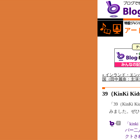
アー
« インランド・エ
国（田中麗奈：主演）
39（KinKi Ki
「39（KinK
みました。ぜひ
「kin
バー二
クトさ