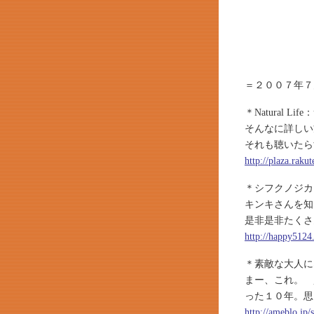
＝２００７年７
＊Natural Li
そんなに詳しい
それも聴いたら
http://plaza.rak
＊シフクノジカ
キンキさんを知
是非是非たくさ
http://happy5124
＊素敵な大人になる
まー、これ。 
った１０年。思
http://ameblo.jp