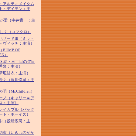
・アルティメイタム
ト・デイモン：主
わが愛（中井貴一：主
優しく（コブクロ）
ハザードIII（ミラ・
ォヴィッチ：主演）
BUMP OF
KEN）
YS 続・三丁目の夕日
秀隆：主演）
新垣結衣：主演）
告ぐ（豊川悦司：主
唄（Mr.Children）
ーノ（キャリー＝ア
ス：主演）
レイカブル（バック
ート・ボーイズ）
中（役所広司：主
約束（いきものがか