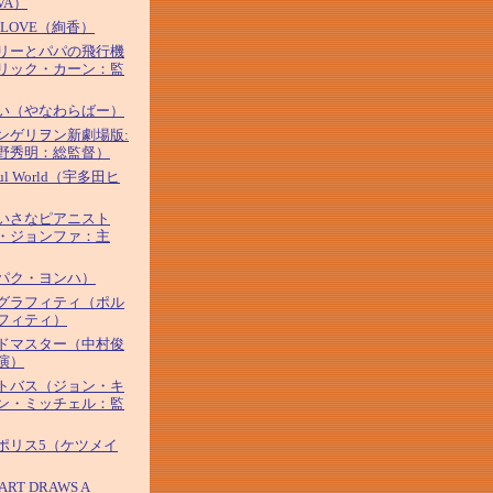
VA）
&LOVE（絢香）
リーとパパの飛行機
リック・カーン：監
い（やなわらばー）
ンゲリヲン新劇場版:
野秀明：総監督）
iful World（宇多田ヒ
いさなピアニスト
・ジョンファ：主
パク・ヨンハ）
グラフィティ（ポル
フィティ）
ドマスター（中村俊
演）
トバス（ジョン・キ
ン・ミッチェル：監
ポリス5（ケツメイ
ART DRAWS A