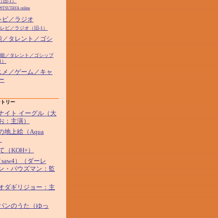
（旧-1）
99TSUTAYA online
テレビ／ラジオ
テレビ／ラジオ（旧-1）
芸能／タレント／ゴシ
7芸能／タレント／ゴシップ
1）
アニメ／ゲーム／キャ
ー
ントリー
ナイト イーグル（大
お：主演）
の地上絵（Aqua
）
して（KOH+）
saw4）（ダーレ
ン・バウズマン：監
オダギリジョー：主
パンのうた（ゆっ