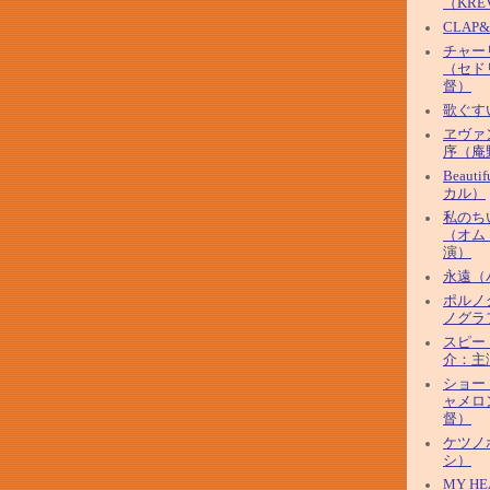
（KRE
CLAP
チャー
（セド
督）
歌ぐす
ヱヴァ
序（庵
Beaut
カル）
私のち
（オム
演）
永遠（
ポルノ
ノグラ
スピー
介：主
ショー
ャメロ
督）
ケツノ
シ）
MY HE