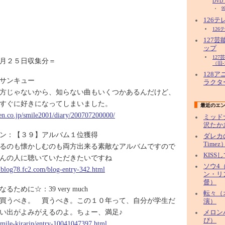
DVD
9
126
126
127
ップ
12
月２５日収集分＝
（旧-
128
fe：サンキュー
ラクタ
方じゃないから、知らない曲もいくつかあるんだけど、
すぐに好きになってしまいました。
最近のエ
uten.co.jp/smile2001/diary/200707200000/
ミッド
沢たか
ン：【３９】アルバム１位獲得
ダレカ
Timez
るのも懐かしむのも両方出来る素敵なアルバムですので
KISS
んの人に聴いていただきたいですね
ソウ4（
.blog78.fc2.com/blog-entry-342.html
ン・リ
督）
ために☆：39 very much
転々（
買うべき。 買うべき。この１０年って、自分が学生だ
演）
い出がよみがえるのよ。ちょー、満足♪
メロン
ぴ）
/smile-kirarin/entry-10041047397.html