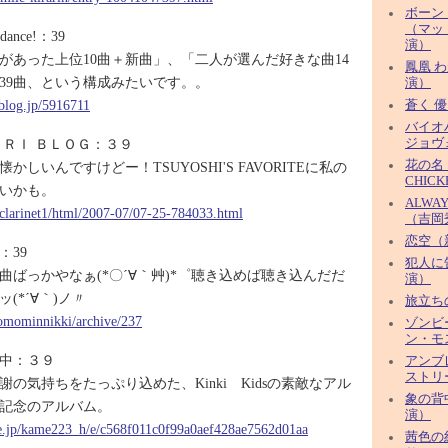
ボーン
（マッ
 dance!：39
演）
があった上位10曲＋新曲」、「二人が選んだ好きな曲14
鳳凰 
39曲、という構成みたいです。。
演）
xblog.jp/5916711
蒼く 
バイオ
ＥＲＩ ＢＬＯＧ：３９
ジョヴ
花の名（
かしいんですけどー！TSUYOSHI'S FAVORITEに私の
CHIC
いかも。
ALWA
p/clarinet1/html/2007-07/07-25-784033.html
（吉岡
恋空（
：39
犯人に
曲ばっかやなぁ(*〇´∀｀艸)*゜聴き込めば聴き込んだだ
演）
(*´∀｀)ノ〃
旅立ちの
/tomominnikki/archive/237
ゾンビ
ン・モ
中：３９
アンブ
ストリ
の気持ちをたっぷり込めた、Kinki Kidsの素敵なアル
象の背
の記念のアルバム。
演）
ne.jp/kame223_h/e/c568f011c0f99a0aef428ae7562d01aa
茜色の