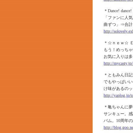
＊Dance! dance!
「ファンに人気
曲ずつ」⇒合計
http://solovely.e
＊☆ｎｅｗ☆ 
もう！めっちゃ懐
お気に入りは多
http://mycasty.j
＊ともみん日記
でもやっぱいい
け味があるのッッ
http://yaplog.jp
＊亀ちゃんに夢
サンキュー。感謝
バム。10周年
http://blog.goo.