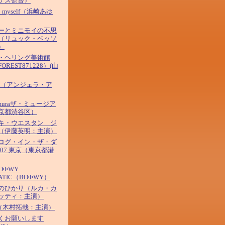
ゲス監督）
' 2 myself（浜崎あゆ
ーとミニモイの不思
（リュック・ベッソ
）
・ヘリング美術館
OREST871228）(山
AY（アンジェラ・ア
amuraザ・ミュージア
京都渋谷区）
キ・ウエスタン ジ
（伊藤英明：主演）
ログ・イン・ザ・ダ
007 東京（東京都港
BOΦWY
ATIC（BOΦWY）
のひかり（ルカ・カ
ッティ：主演）
O（木村拓哉：主演）
くお願いします