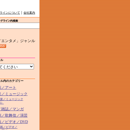
ラインについて
│
会社案内
／エンタメ」ジャンル
ンル
ンル内のカテゴリー
芸術／アート
音楽／ミュージック
2音楽／ミュージック
1）
本／雑誌／マンガ
演劇／歌舞伎／演芸
画／ビデオ／DVD
5映画／ビデオ／