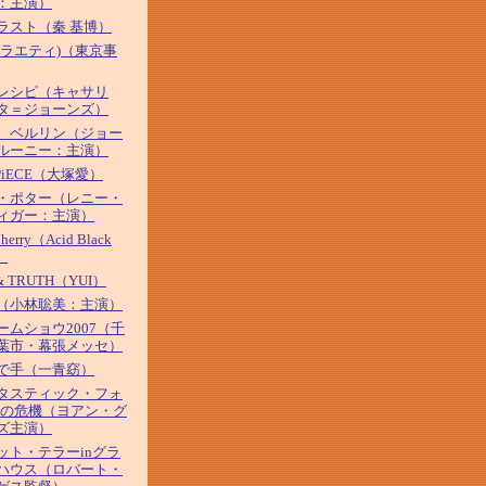
：主演）
ラスト（秦 基博）
バラエティ)（東京事
レシピ（キャサリ
タ＝ジョーンズ）
、ベルリン（ジョー
ルーニー：主演）
 PiECE（大塚愛）
・ポター（レニー・
ィガー：主演）
Cherry（Acid Black
）
& TRUTH（YUI）
（小林聡美：主演）
ームショウ2007（千
葉市・幕張メッセ）
で手（一青窈）
タスティック・フォ
河の危機（ヨアン・グ
ズ主演）
ット・テラーinグラ
ハウス（ロバート・