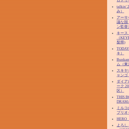
ロドリ
talkin
み）
アーサ
議な国
ン監督
キース
（KEYF
梨県)
TOD
キ）
Bunk
ム（東
スキヤ
ャンゴ
ダイア
ーク 2
区）
THIS 
DRAM
ミルコ
プリオ
HER
よろし