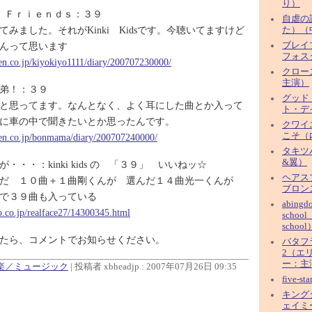
り）
ｙ Ｆｒｉｅｎｄｓ：３９
自虐の
みました。それがKinki Kidsです。今聴いてますけど
た）（
んって思います
ブレイ
フォス
uten.co.jp/kiyokiyo1111/diary/200707230000/
クロー
主演）
弟！：３９
グッド
と思ってます。なんとなく、よく耳にした曲とか入って
ト・デ
に車の中で聞きたいとか思ったんです。
クワイ
こそ（
uten.co.jp/bonmama/diary/200707240000/
タキツ
&翼）
・・・：kinki kids の 「３９」 いいねッ☆
ヘアス
んだ １０曲＋１曲剛くんが 選んだ１４曲光一くんが
ブロン
で３９曲も入っている
abingd
oo.co.jp/realface27/14300345.html
school
school
たら、コメントでお知らせください。
バタフ
2（エ
ー：主
音楽／ミュージック
| 投稿者 xbheadjp : 2007年07月26日 09:35
five-s
キング
ェイミ