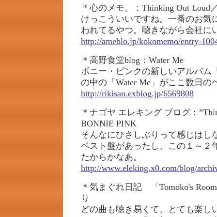
＊心のメモ。：Thinking Out Loud／
けっこういいですね。一番のお気に
われてるやつ。聴きながら会社に
http://ameblo.jp/kokomemo/entry-10
＊高野食堂blog：Water Me
ボニー・ピンクの新しいアルバム「Think
の中の「Water Me」がここ数日
http://rikisan.exblog.jp/6569808
＊ナゴヤ エレキング ブログ：”Thinki
BONNIE PINK
そんなにひさしぶりって感じはし
ベスト盤があったし、この１～２
たからかなあ。
http://www.eleking.x0.com/blog/archi
＊気まぐれ日記 「Tomoko's R
り
どの曲も聴き易くて、とても楽し