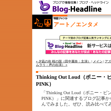
アート／エンタメ
« 夕凪の街 桜の国（田中麗奈：主演）
|
メイン
|
ア
ムラリ：声の出演） »
Thinking Out Loud（ボニー
PINK）
「Thinking Out Loud（ボニー・ピ
PINK）」に関連するブログ記事
んでみました。ぜひ、読み比べて