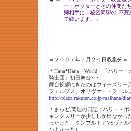
ー・ポッターとその仲間た
卿相手に、秘密同盟の“不死
て戦います。」
＝２００７年７月２０日収集分＝
＊Hana*Hana World：「ハ
騎士団」初日舞台･･･
舞台挨拶にきたのはウィーズリー
フェルプス、オリヴァー・フェル
http://plaza.rakuten.co.jp/maihana/di
＊まっど,蘭理の日記：ハリー・ポ
キングズリーが少ししか出なかっ
ったけど、ダンブルドアVSヴォル
かよかった♪