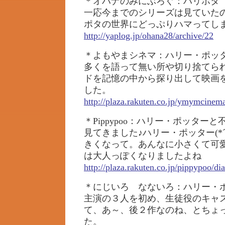
＊オハナのみにぶろぐ：ハリポタ
一応今までのシリーズは見ていた
ポタの世界にどっぷりハマってし
http://yaplog.jp/ohana28/archive/22
＊よもやまシネマ：ハリー・ポッ
多くを語って無い所や切り捨てら
ドを記憶の中から探り出して映画
した。
http://plaza.rakuten.co.jp/ymymcinem
＊Pippypoo：ハリー・ポッター
見てきました♪ハリー・ポッター(*
きくなって。あんなに小さくて可
は大人っぽくなりましたよね
http://plaza.rakuten.co.jp/pippypoo/d
＊にじいろ なないろ：ハリー・
主演の３人を初め、生徒役のキャ
て、あ～、後２作なのね、とちょ
た。