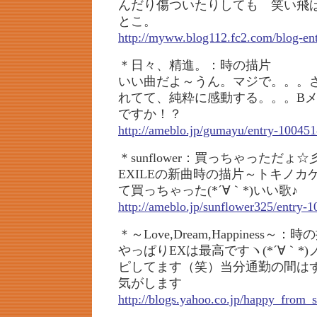
んだり傷ついたりしても 笑い飛
とこ。
http://myww.blog112.fc2.com/blog-en
＊日々、精進。：時の描片
いい曲だよ～うん。マジで。。。
れてて、純粋に感動する。。。B
ですか！？
http://ameblo.jp/gumayu/entry-10045
＊sunflower：買っちゃっただょ☆
EXILEの新曲時の描片～トキノ
て買っちゃった(*´∀｀*)いい歌♪
http://ameblo.jp/sunflower325/entry-
＊～Love,Dream,Happiness～
やっぱりEXは最高ですヽ(*´∀｀*
ピしてます（笑）当分通勤の間は
気がします
http://blogs.yahoo.co.jp/happy_from