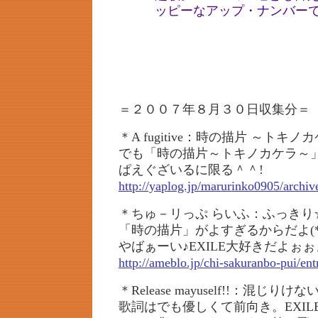
ッピーなアップ・ナンバー
＝２００７年８月３０日収集分＝
＊A fugitive：時の描片 ～トキノ
でも「時の描片～トキノカケラ～」
ぱえぐざいるに限る＾＾!
http://yaplog.jp/marurinko0905/archiv
＊ちゅ－リっぷ らいふ：ふっきり
「時の描片」がよすぎるからだよ(
やばぁーい♪EXILE大好きだよぉぉぉ
http://ameblo.jp/chi-sakuranbo-pui/e
＊Release mayuself!!：混じりけない 
歌詞はでも優しくて前向き。EXIL