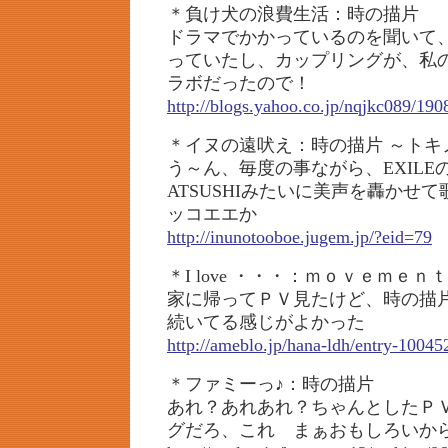
＊負け犬の浪費生活：時の描片
ドラマでかかっているのを聞いて
っていたし、カップリングが、私の好
ラボだったので！
http://blogs.yahoo.co.jp/nqjkc089/19
＊イヌの遠吠え：時の描片 ～トキ
う～ん、毎度の事ながら、EXIL
ATSUSHIみたいに美声を轟かせ
ッコエエか
http://inunotooboe.jugem.jp/?eid=79
＊I love ・・・：ｍｏｖｅｍｅｎｔ
家に帰ってＰＶ見たけど、時の描
続いてる感じがよかった
http://ameblo.jp/hana-ldh/entry-1004
＊ファミーっ♪：時の描片
あれ？あれあれ？ちゃんとしたＰ
グだろ、これ まぁおもしろいか