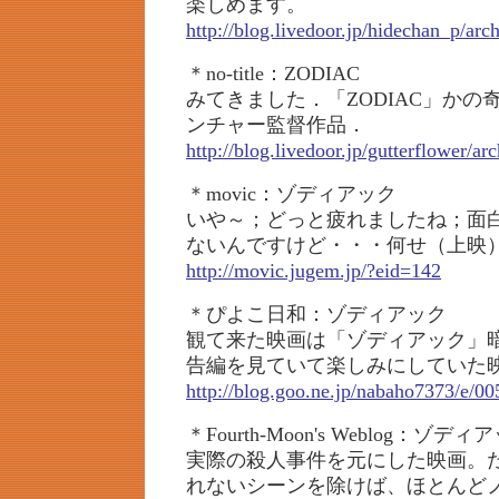
楽しめます。
http://blog.livedoor.jp/hidechan_p/ar
＊no-title：ZODIAC
みてきました．「ZODIAC」かの
ンチャー監督作品．
http://blog.livedoor.jp/gutterflower/a
＊movic：ゾディアック
いや～；どっと疲れましたね；面
ないんですけど・・・何せ（上映
http://movic.jugem.jp/?eid=142
＊ぴよこ日和：ゾディアック
観て来た映画は「ゾディアック」
告編を見ていて楽しみにしていた
http://blog.goo.ne.jp/nabaho7373/e
＊Fourth-Moon's Weblog：ゾディ
実際の殺人事件を元にした映画。
れないシーンを除けば、ほとんど