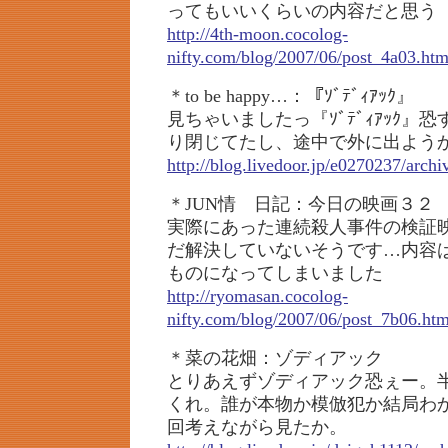
ってもいいくらいの内容だと思う
http://4th-moon.cocolog-
nifty.com/blog/2007/06/post_4a03.htm
＊to be happy…：『ｿﾞﾃﾞｨｱｯｸ』
見ちゃいましたっ『ｿﾞﾃﾞｨｱｯｸ』恐
り閉じてたし、途中で外に出よう
http://blog.livedoor.jp/e0270237/arch
＊JUN情 日記：今日の映画３２
実際にあった連続殺人事件の検証
だ解決していないそうです…内容
ものになってしまいました
http://ryomasan.cocolog-
nifty.com/blog/2007/06/post_7b06.htm
＊菜の花畑：ゾディアック
とりあえずゾディアック恐ぇー。
くれ。誰が本物か模倣犯か結局わ
回考えながら見たか。