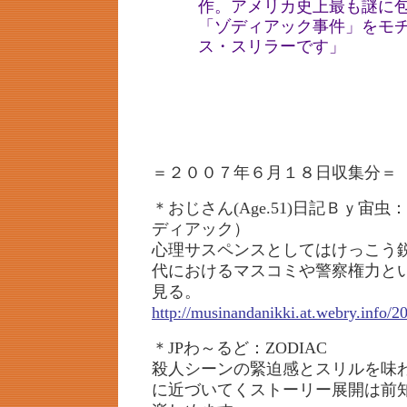
作。アメリカ史上最も謎に
「ゾディアック事件」をモ
ス・スリラーです」
＝２００７年６月１８日収集分＝
＊おじさん(Age.51)日記Ｂｙ宙
ディアック）
心理サスペンスとしてはけっこう
代におけるマスコミや警察権力と
見る。
http://musinandanikki.at.webry.info/2
＊JPわ～るど：ZODIAC
殺人シーンの緊迫感とスリルを味
に近づいてくストーリー展開は前