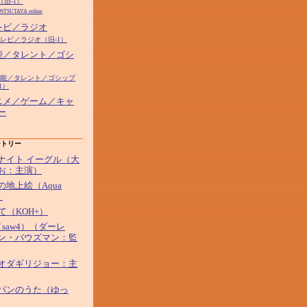
（旧-1）
99TSUTAYA online
テレビ／ラジオ
テレビ／ラジオ（旧-1）
芸能／タレント／ゴシ
7芸能／タレント／ゴシップ
1）
アニメ／ゲーム／キャ
ー
ントリー
ナイト イーグル（大
お：主演）
の地上絵（Aqua
）
して（KOH+）
saw4）（ダーレ
ン・バウズマン：監
オダギリジョー：主
パンのうた（ゆっ