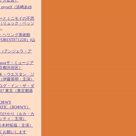
ゲス監督）
' 2 myself（浜崎あゆ
ーとミニモイの不思
（リュック・ベッソ
）
・ヘリング美術館
OREST871228）(山
AY（アンジェラ・ア
amuraザ・ミュージア
京都渋谷区）
キ・ウエスタン ジ
（伊藤英明：主演）
ログ・イン・ザ・ダ
007 東京（東京都港
BOΦWY
ATIC（BOΦWY）
のひかり（ルカ・カ
ッティ：主演）
O（木村拓哉：主演）
くお願いします