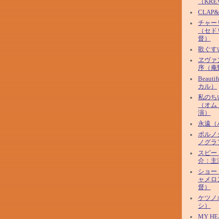
（KRE
CLAP
チャー
（セド
督）
歌ぐす
ヱヴァ
序（庵
Beaut
カル）
私のち
（オム
演）
永遠（
ポルノ
ノグラ
スピー
介：主
ショー
ャメロ
督）
ケツノ
シ）
MY HE