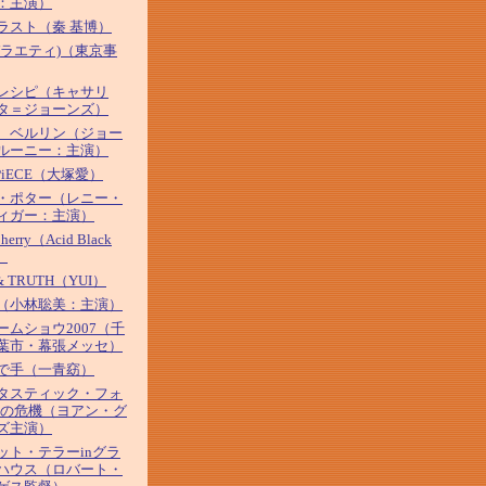
：主演）
ラスト（秦 基博）
バラエティ)（東京事
レシピ（キャサリ
タ＝ジョーンズ）
、ベルリン（ジョー
ルーニー：主演）
 PiECE（大塚愛）
・ポター（レニー・
ィガー：主演）
Cherry（Acid Black
）
& TRUTH（YUI）
（小林聡美：主演）
ームショウ2007（千
葉市・幕張メッセ）
で手（一青窈）
タスティック・フォ
河の危機（ヨアン・グ
ズ主演）
ット・テラーinグラ
ハウス（ロバート・