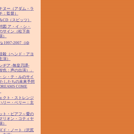
ナヌー（アダム・ラ
チ：監督）
みCD（スピッツ）
想図 ア・イ・シ・
のサイン（松下奈
演）
 1997-2007（ゆ
暗殺（ヘンド・アヨ
主演）
ンヂア -無皇刃譚-
智也：声の出演）」
・シ・テ・ルのサイ
わたしたちの未来予想
REAMS COME
）
ェクト・ストレンジ
ハリー・ベリー：主
ット・ピアフ～愛の
マリオン・コティヤ
演）
ズド・ノート（沢尻