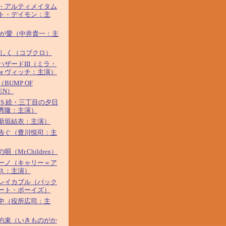
・アルティメイタム
ト・デイモン：主
わが愛（中井貴一：主
優しく（コブクロ）
ハザードIII（ミラ・
ォヴィッチ：主演）
BUMP OF
KEN）
YS 続・三丁目の夕日
秀隆：主演）
新垣結衣：主演）
告ぐ（豊川悦司：主
唄（Mr.Children）
ーノ（キャリー＝ア
ス：主演）
レイカブル（バック
ート・ボーイズ）
中（役所広司：主
約束（いきものがか