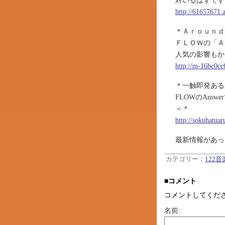
対いるはずです
http://61657671.
＊Ａｒｏｕｎｄ
ＦＬＯＷの「Ａ
人気の影響もか
http://m-16bc0cc
＊一触即発ある
FLOWのAn
＜＊
http://sokuhatua
最新情報があっ
カテゴリー：
122
■コメント
コメントしてくだ
名前: