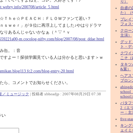
よ！いいですよねぇ、コレ。大好きです！♪
り）
at.webry.info/200708/article_5.html
自虐の
た）（
☆Ｔｈｅ☆ＰＥＡＣＨ：ＦＬＯＷファンて若い？
ブレイ
フォス
ｎｓｗｅｒ」が９位に再浮上してました♪やはりドラマ
クロー
なりあるんじゃないかなぁ（＾▽＾ｖ
主演）
659221a00-m.cocolog-nifty.com/blog/2007/08/post_ddae.html
グッド
ト・デ
み缶。：音
クワイ
swerですよー！探偵学園見ている人は分かると思います＞ｗ
こそ（
タキツ
&翼）
rumikan.blog113.fc2.com/blog-entry-20.html
ヘアス
ブロン
たら、コメントでお知らせください。
abingd
school
音楽／ミュージック
| 投稿者 xbheadjp : 2007年08月29日 07:38
school
バタフ
2（エ
ー：主
さい
five-s
キング
ェイミ