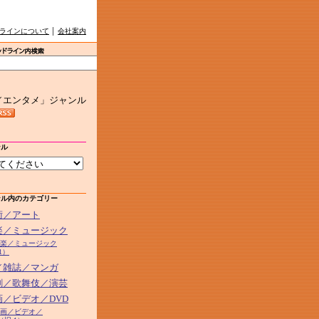
ラインについて
│
会社案内
／エンタメ」ジャンル
ンル
ンル内のカテゴリー
芸術／アート
音楽／ミュージック
2音楽／ミュージック
1）
本／雑誌／マンガ
演劇／歌舞伎／演芸
画／ビデオ／DVD
5映画／ビデオ／