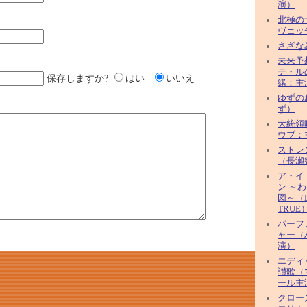
演）
北極の
ヴェッ
さざな
未来予
テ・ル
保存しますか?
はい
いいえ
緒：主
ゆずのね
ず）
大統領
ウブ：
ストレ
（長瀬
ア・イ
ン ～
図～（D
TRUE
パーフ
ャー（
演）
エディ
讃歌（
ール主
クロー