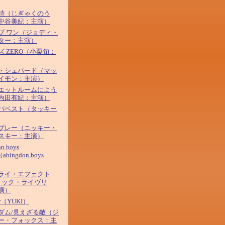
詩（じぎゃくのう
中谷美紀：主演）
ブ ワン（ジョディ・
ター：主演）
ズ ZERO（小栗旬：
・シェパード（マッ
イモン：主演）
エットルームによう
内田有紀：主演）
バベスト（タッキー
プレー（ニッキー・
スキー：主演）
on boys
（abingdon boys
）
ライ・エフェクト
リック・ライヴリ
演）
tar（YUKI）
ダム/見えざる敵（ジ
ー・フォックス：主