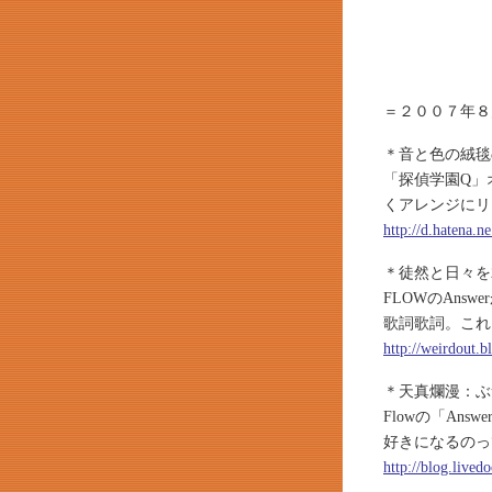
＝２００７年８
＊音と色の絨毯
「探偵学園Q」
くアレンジにリ
http://d.hatena.
＊徒然と日々を
FLOWのAn
歌詞歌詞。これ
http://weirdout.
＊天真爛漫：ぶ
Flowの「An
好きになるのっ
http://blog.lived