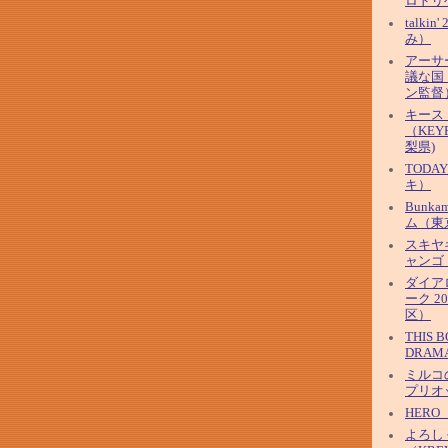
ロドリ
talkin
み）
アーサ
議な国
ン監督
キース
（KEYF
梨県)
TOD
キ）
Bunk
ム（東
スキヤ
ャンゴ
ダイア
ーク 2
区）
THIS 
DRAM
ミルコ
プリオ
HER
よろし