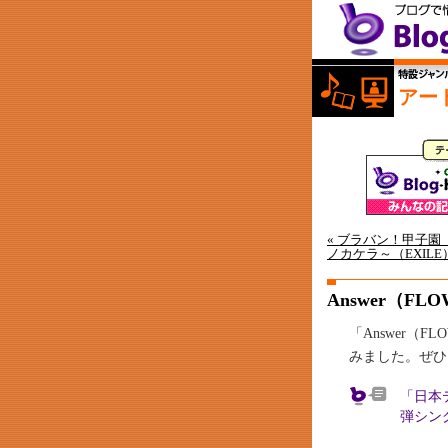
アー
« ブラバン！甲子
ノカケラ～（EXILE）
Answer（FL
「Answer
みました。ぜひ
「日本
弾シン