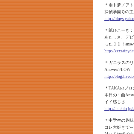
＊雨ト夢ノアトニ：
探偵学園Ｑの主
http://blogs.yah
＊紙ひこーき：an
あたしさ、デビ
ったＣＤ！answ
http://xxxrainyd
＊ガニラスのリ
Answer/F
http://blog.live
＊TAKAのブ
本日の１曲Ans
イイ感じさ
http://ameblo.jp
＊中学生の趣味＆日
コレ大好きで～