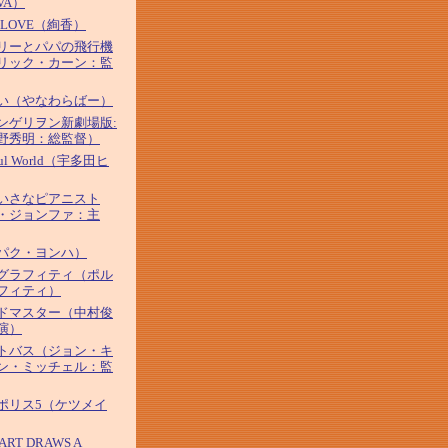
VA）
&LOVE（絢香）
リーとパパの飛行機
リック・カーン：監
い（やなわらばー）
ンゲリヲン新劇場版:
野秀明：総監督）
iful World（宇多田ヒ
いさなピアニスト
・ジョンファ：主
パク・ヨンハ）
グラフィティ（ポル
フィティ）
ドマスター（中村俊
演）
トバス（ジョン・キ
ン・ミッチェル：監
ポリス5（ケツメイ
ART DRAWS A