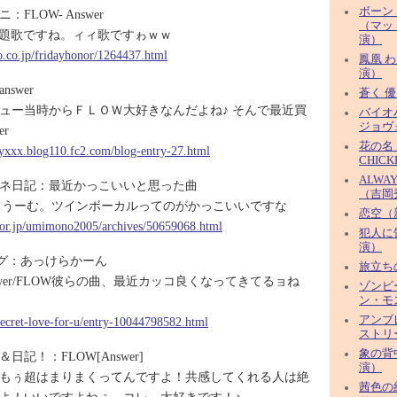
ボーン
FLOW- Answer
（マッ
題歌ですね。ィィ歌ですゎｗｗ
演）
oo.co.jp/fridayhonor/1264437.html
鳳凰 
演）
swer
蒼く 
ュー当時からＦＬＯＷ大好きなんだよね♪ そんで最近買
バイオ
ジョヴ
er
花の名（
ayxxx.blog110.fc2.com/blog-entry-27.html
CHIC
ALWA
ネ日記：最近かっこいいと思った曲
（吉岡
LOW うーむ。ツインボーカルってのがかっこいいですな
恋空（
door.jp/umimono2005/archives/50659068.html
犯人に
演）
ログ：あっけらかーん
旅立ちの
wer/FLOW彼らの曲、最近カッコ良くなってきてるョね
ゾンビ
ン・モ
アンブ
/secret-love-for-u/entry-10044798582.html
ストリ
象の背
記！：FLOW[Answer]
演）
もぅ超はまりまくってんですよ！共感してくれる人は絶
茜色の