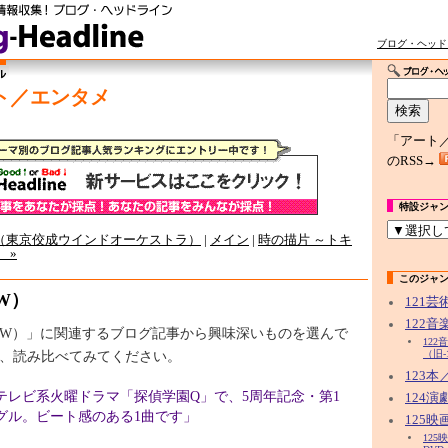
ブログ・ヘッド
ト／エンタメ
「アート
のRSS→
特設ジャ
園（東京佼成ウインドオーケストラ）
|
メイン
|
時の描片 ～トキ
 »
このジャ
OW）
121
122
（FLOW）」に関連するブログ記事から興味深いものを選んで
12
、読み比べてみてください。
（旧-
123
テレビ系火曜ドラマ「探偵学園Q」で、5周年記念・第1
124
グル。ビート感のある1曲です」
125映
12