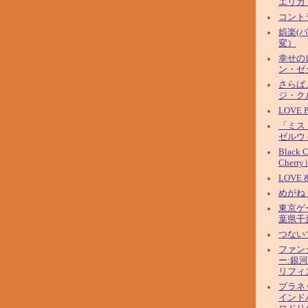
エリカ
コント
娯楽(
変）
幸せの
ン・ゼ
さらば
ジ・ク
LOVE
「ミス
ゼルウ
Black 
Cherry
LOVE 
めがね
東京ゲ
葉県千
つない
ファン
ー:銀
リフィ
プラネ
インド