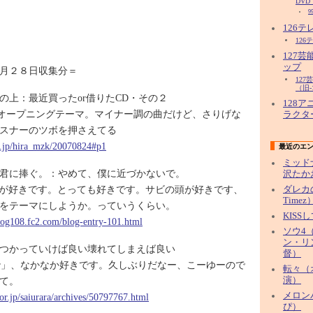
DVD
9
126
126
127
ップ
月２８日収集分＝
12
（旧-
の上：最近買ったor借りたCD・その２
128
オープニングテーマ。マイナー調の曲だけど、さりげな
ラクタ
スナーのツボを押さえてる
ne.jp/hira_mzk/20070824#p1
最近のエ
ミッド
君に捧ぐ。：やめて、僕に近づかないで。
沢たか
swerが好きです。とっても好きです。サビの頭が好きです、
ダレカ
Timez
をテーマにしようか。っていうくらい。
KISS
blog108.fc2.com/blog-entry-101.html
ソウ4（
ン・リ
つかっていけば良い壊れてしまえば良い
督）
swer」、なかなか好きです。久しぶりだなー、こーゆーので
転々（
て。
演）
メロン
oor.jp/saiurara/archives/50797767.html
ぴ）