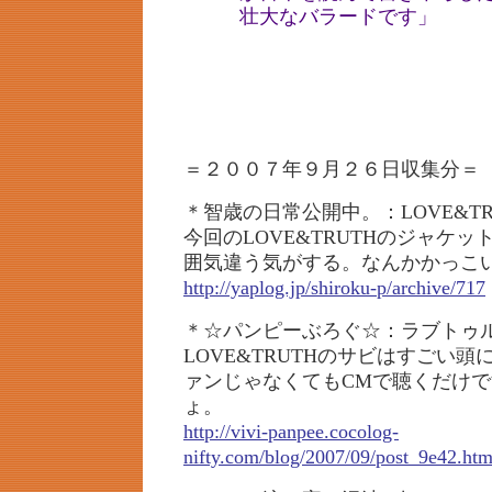
壮大なバラードです」
＝２００７年９月２６日収集分＝
＊智歳の日常公開中。：LOVE&TR
今回のLOVE&TRUTHのジャケッ
囲気違う気がする。なんかかっこ
http://yaplog.jp/shiroku-p/archive/717
＊☆パンピーぶろぐ☆：ラブトゥ
LOVE&TRUTHのサビはすごい
ァンじゃなくてもCMで聴くだけ
ょ。
http://vivi-panpee.cocolog-
nifty.com/blog/2007/09/post_9e42.htm