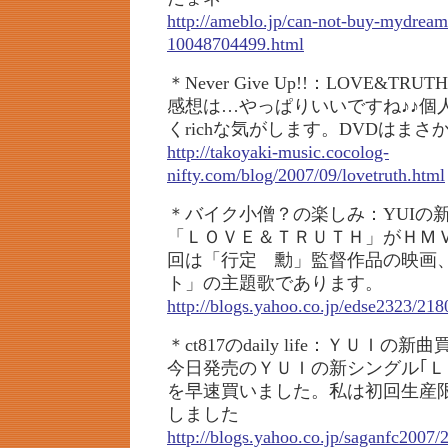
http://ameblo.jp/can-not-buy-mydream
10048704499.html
＊Never Give Up!!：LOVE&TRUTH
感想は…やっぱりいいですね♪♪個
くrichな気がします。DVDはまさか
http://takoyaki-music.cocolog-
nifty.com/blog/2007/09/lovetruth.html
＊バイク小僧？の楽しみ：YUIの
「ＬＯＶＥ＆ＴＲＵＴＨ」がＨＭ
回は「行定 勳」監督作品の映画
ト」の主題歌であります。
http://blogs.yahoo.co.jp/edse2323/21
＊ct817のdaily life：ＹＵＩの
今日発売のＹＵＩの新シングル｢Ｌ
を早速買いました。私は初回生産
しました
http://blogs.yahoo.co.jp/saganfc2007