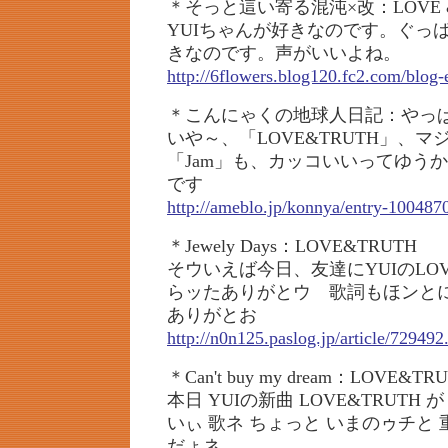
＊そっと這い寄る混沌×改：LOVE &
YUIちゃんが好きなのです。ぐっ
きなのです。声がいいよね。
http://6flowers.blog120.fc2.com/blog-
＊こんにゃくの地球人日記：やっ
いや～、「LOVE&TRUTH」、マジ
「Jam」も、カッコいいってゆう
です
http://ameblo.jp/konnya/entry-100487
＊Jewely Days：LOVE&TRUTH
そウいえば今日、友達にYUIのLOV
らッたありがとウ 歌詞もほンとに
ありがとお
http://n0n125.paslog.jp/article/729492
＊Can't buy my dream：LOVE&TR
本日 YUIの新曲 LOVE&TRUTH 
いぃ 歌ネ ちょっと いまのゥチと
だょネ