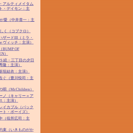
・アルティメイタム
ト・デイモン：主
わが愛（中井貴一：主
優しく（コブクロ）
ハザードIII（ミラ・
ォヴィッチ：主演）
BUMP OF
KEN）
YS 続・三丁目の夕日
秀隆：主演）
新垣結衣：主演）
告ぐ（豊川悦司：主
唄（Mr.Children）
ーノ（キャリー＝ア
ス：主演）
レイカブル（バック
ート・ボーイズ）
中（役所広司：主
約束（いきものがか