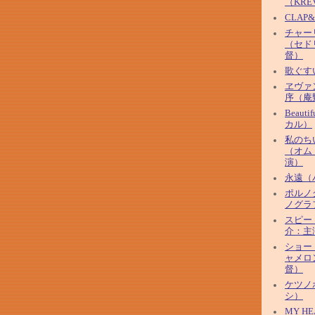
（KRE
CLAP
チャー
（セド
督）
歌ぐす
ヱヴァ
序（庵
Beaut
カル）
私のち
（オム
演）
永遠（
ポルノ
ノグラ
スピー
介：主
ショー
ャメロ
督）
ケツノ
シ）
MY HE