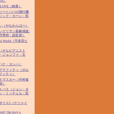
VA）
&LOVE（絢香）
リーとパパの飛行機
リック・カーン：監
い（やなわらばー）
ンゲリヲン新劇場版:
野秀明：総監督）
iful World（宇多田ヒ
いさなピアニスト
・ジョンファ：主
パク・ヨンハ）
グラフィティ（ポル
フィティ）
ドマスター（中村俊
演）
トバス（ジョン・キ
ン・ミッチェル：監
ポリス5（ケツメイ
ART DRAWS A