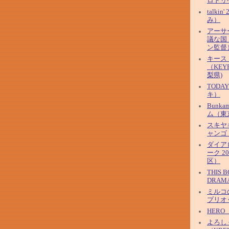
ロドリ
talkin
み）
アーサ
議な国
ン監督
キース
（KEYF
梨県)
TOD
キ）
Bunk
ム（東
スキヤ
ャンゴ
ダイア
ーク 2
区）
THIS 
DRAM
ミルコ
プリオ
HER
よろし