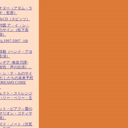
ナヌー（アダム・ラ
チ：監督）
みCD（スピッツ）
想図 ア・イ・シ・
のサイン（松下奈
演）
 1997-2007（ゆ
暗殺（ヘンド・アヨ
主演）
ンヂア -無皇刃譚-
智也：声の出演）」
・シ・テ・ルのサイ
わたしたちの未来予想
REAMS COME
）
ェクト・ストレンジ
ハリー・ベリー：主
ット・ピアフ～愛の
マリオン・コティヤ
演）
ズド・ノート（沢尻