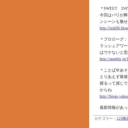
＊SWEET D
今回はパリが舞
ンシーンも魅せ
http://tmk06.blo
＊プロローグ：
ラッシュアワー
はウケないと思
http://ameblo.jp
＊ことば＠あそ
とりあえず最後
握るって感じで
からね
http://blogs.yah
最新情報があっ
カテゴリー：
125