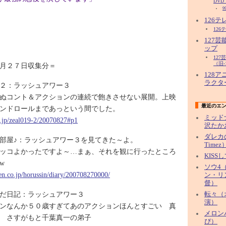
DVD
9
126
126
127
ップ
12
（旧-
月２７日収集分＝
128
ラクタ
２：ラッシュアワー３
ぬコント＆アクションの連続で飽きさせない展開。上映
最近のエ
ンドロールまであっという間でした。
ミッド
ne.jp/zeal019-2/20070827#p1
沢たか
ダレカ
部屋♪：ラッシュアワー３を見てきた～よ。
Timez
ッコよかったですよ～…まぁ、それを観に行ったところ
KISS
w
ソウ4（
ten.co.jp/horussin/diary/200708270000/
ン・リ
督）
だ日記：ラッシュアワー３
転々（
演）
ンなんか５０歳すぎてあのアクションほんとすごい 真
メロン
 さすがもと千葉真一の弟子
ぴ）