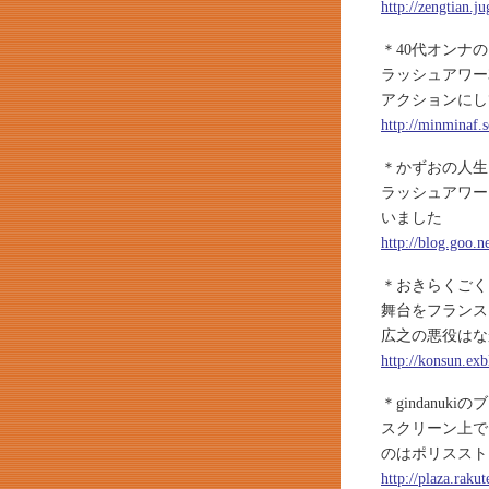
http://zengtian.j
＊40代オンナ
ラッシュアワー
アクションにし
http://minminaf.s
＊かずおの人生
ラッシュアワー
いました
http://blog.goo
＊おきらくごく
舞台をフランス
広之の悪役はな
http://konsun.ex
＊gindanuk
スクリーン上で
のはポリススト
http://plaza.rak