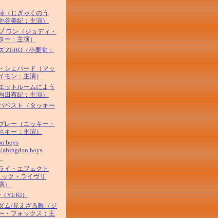
詩（じぎゃくのう
中谷美紀：主演）
ブ ワン（ジョディ・
ター：主演）
ズ ZERO（小栗旬：
・シェパード（マッ
イモン：主演）
エットルームによう
内田有紀：主演）
バベスト（タッキー
プレー（ニッキー・
スキー：主演）
on boys
（abingdon boys
）
ライ・エフェクト
リック・ライヴリ
演）
tar（YUKI）
ダム/見えざる敵（ジ
ー・フォックス：主