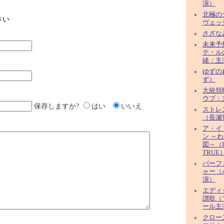
演）
北極の
さい
ヴェッ
さざな
未来予
テ・ル
緒：主
ゆずのね
ず）
大統領
ウブ：
保存しますか?
はい
いいえ
ストレ
（長瀬
ア・イ
ン ～
図～（D
TRUE
パーフ
ャー（
演）
エディ
讃歌（
ール主
クロー