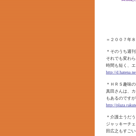
＝２００７年８
＊そのうち週刊
それでも変わら
時間も短く、エ
http://d.hatena.
＊ＨＲＳ趣味の
真田さんは、カ
もあるのですが
http://plaza.raku
＊介護士うだう
ジャッキーチェ
田広之もすごい