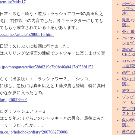
ugem.jp/?eid=17
ボーン
（マッ
の日常～飲む・喰う・遊ぶ：ラッシュアワー3の真田広之
演）
3は、前作以上の内容でした。各キャラクターにしても
鳳凰 
演）
てももう確立されている！感があります。
蒼く 
eesaa.net/article/52880516.html
バイオ
ジョヴ
日記：久しぶりに映画に行きました。
花の名（
はスリリングな場面の連続でジャツキーに楽しませて貰
CHIC
ALWA
（吉岡
.ne.jp/vmnogawa/e/0ec58b0319c7b0fc46a0417c053fd152
恋空（
らく（出張版）：「ラッシャワー３」「シッコ」
犯人に
演）
に移し、悪役には真田広之と工藤夕貴も登場。特に真田
旅立ちの
かなか胴に入ったもの。
ゾンビ
blog.jp/6037860/
ン・モ
アンブ
iのブログ：ラッシュアワー３
ストリ
は１５年ぶりぐらいのジャッキーとの再会。最後にみた
象の背
ーリー３だったか。。。
演）
uten.co.jp/hokohoko/diary/200708270000/
茜色の