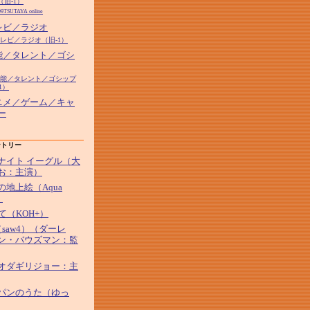
（旧-1）
99TSUTAYA online
テレビ／ラジオ
テレビ／ラジオ（旧-1）
芸能／タレント／ゴシ
7芸能／タレント／ゴシップ
1）
アニメ／ゲーム／キャ
ー
ントリー
ナイト イーグル（大
お：主演）
の地上絵（Aqua
）
して（KOH+）
saw4）（ダーレ
ン・バウズマン：監
オダギリジョー：主
パンのうた（ゆっ