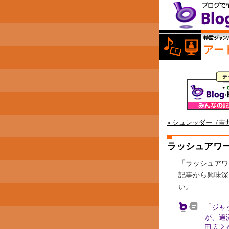
アー
« シュレッダー（吉
ラッシュアワ
「ラッシュアワ
記事から興味深
い。
「ジャ
が、過
田広之