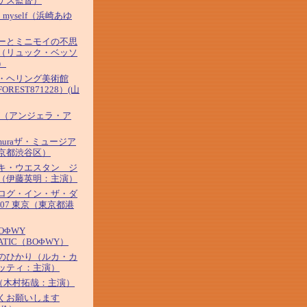
ゲス監督）
' 2 myself（浜崎あゆ
ーとミニモイの不思
（リュック・ベッソ
）
・ヘリング美術館
OREST871228）(山
AY（アンジェラ・ア
amuraザ・ミュージア
京都渋谷区）
キ・ウエスタン ジ
（伊藤英明：主演）
ログ・イン・ザ・ダ
007 東京（東京都港
BOΦWY
ATIC（BOΦWY）
のひかり（ルカ・カ
ッティ：主演）
O（木村拓哉：主演）
くお願いします