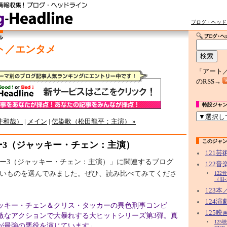
ブログ・ヘッド
ト／エンタメ
「アート
のRSS→
特設ジャ
井和哉）
|
メイン
|
伝染歌（松田龍平：主演） »
このジャ
ー3（ジャッキー・チェン：主演）
121
ー3（ジャッキー・チェン：主演）」に関連するブログ
122
いものを選んでみました。ぜひ、読み比べてみてくださ
12
（旧-
123
124
ッキー・チェン＆クリス・タッカーの異色刑事コンビ
125映
激なアクションで大暴れする大ヒットシリーズ第3弾。真
12
が最強の悪役を演じています」