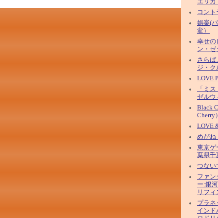
エリカ
コント
娯楽(
変）
幸せの
ン・ゼ
さらば
ジ・ク
LOVE
「ミス
ゼルウ
Black 
Cherry
LOVE 
めがね
東京ゲ
葉県千
つない
ファン
ー:銀
リフィ
プラネ
インド