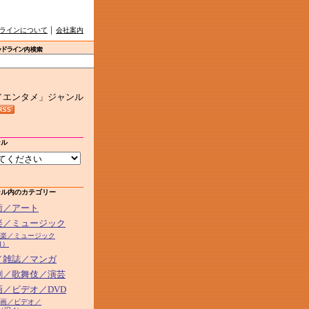
ラインについて
│
会社案内
／エンタメ」ジャンル
ンル
ンル内のカテゴリー
芸術／アート
音楽／ミュージック
2音楽／ミュージック
1）
本／雑誌／マンガ
演劇／歌舞伎／演芸
画／ビデオ／DVD
5映画／ビデオ／