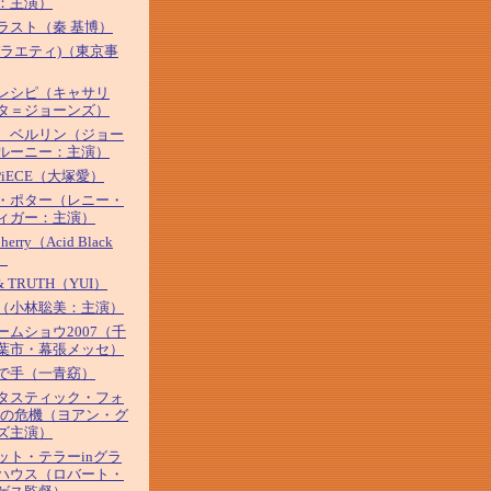
：主演）
ラスト（秦 基博）
バラエティ)（東京事
レシピ（キャサリ
タ＝ジョーンズ）
、ベルリン（ジョー
ルーニー：主演）
 PiECE（大塚愛）
・ポター（レニー・
ィガー：主演）
Cherry（Acid Black
）
& TRUTH（YUI）
（小林聡美：主演）
ームショウ2007（千
葉市・幕張メッセ）
で手（一青窈）
タスティック・フォ
河の危機（ヨアン・グ
ズ主演）
ット・テラーinグラ
ハウス（ロバート・