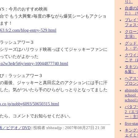
り）
自虐の
AYS：今月のおすすめ映画
た）（
台で もう大興奮♪毎度の事ながら爆笑シーンもアクショ
ブレイ
ます！
フォス
g63.fc2.com/blog-entry-529.html
クロー
主演）
ラッシュアワー３
グッド
ト・デ
シリーズはハリウッド映画っぽくてジャッキーファンに
クワイ
っていたがよかった
こそ（
/1q2w3e4r5t6y/entry-10044877740.html
タキツ
&翼）
び：ラッシュアワー３
ヘアス
の最後、ジャッキーと真田広之のアクションには手に汗
ブロン
した。気がついたら手のひらがしっとりとなってました
abingd
school
school
oo.co.jp/nobby6093/50650315.html
バタフ
2（エ
たら、コメントでお知らせください。
ー：主
five-s
映画／ビデオ／DVD
| 投稿者 xbheadjp : 2007年08月27日 21:38
キング
ェイミ