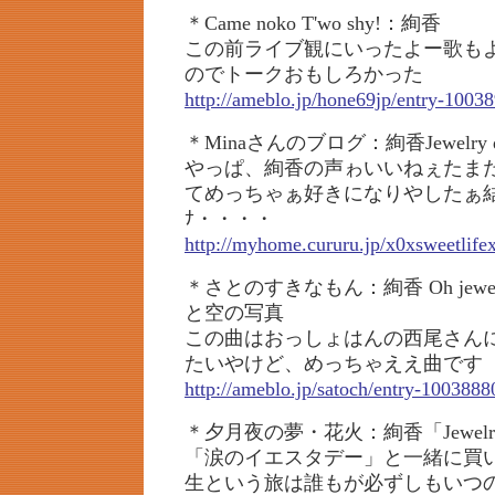
＊Came noko T'wo shy!：絢香
この前ライブ観にいったよー歌も
のでトークおもしろかった
http://ameblo.jp/hone69jp/entry-1003
＊Minaさんのブログ：絢香Jewelry d
やっぱ、絢香の声ゎいいねぇたま
てめっちゃぁ好きになりやしたぁ
ﾅ・・・・
http://myhome.cururu.jp/x0xsweetlife
＊さとのすきなもん：絢香 Oh jewel
と空の写真
この曲はおっしょはんの西尾さん
たいやけど、めっちゃええ曲です
http://ameblo.jp/satoch/entry-100388
＊夕月夜の夢・花火：絢香「Jewelry
「涙のイエスタデー」と一緒に買い
生という旅は誰もが必ずしもいつ