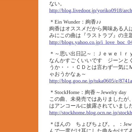
ない。
http://blog.livedoor.jp/yoriko0918/ar
＊Ein Wunder：絢香♪♪
絢香はオススメだから興味ある人
みにこの曲は『ラストラブ』の主題歌(
http://blogs.yahoo.co.jp/i_love_boc_
＊～思い出日記～：Ｊｅｗｅｌｒ
なんかすごくいいです ジーンと
うか・・・ＣＤとは言わず一気に
ゃおうかなぁ～
http://blog.goo.ne.jp/tuka0605/e/87
＊StockHome：絢香～Jewelry day
この曲、未発売ではありましたが
はアンコールに披露されていまし
http://stockhome.blog.ocn.ne.jp/stoc
＊ほんの ちょびちょび。。：Jewelr
んで一度だけ耳にした曲をかけてみた。『