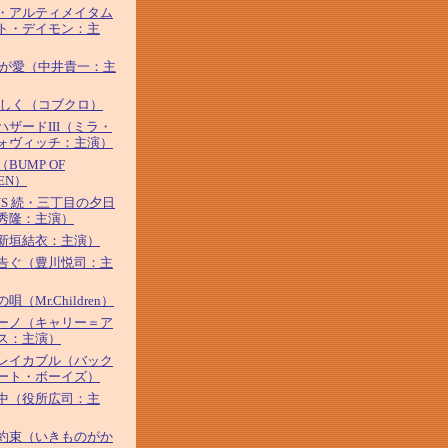
・アルティメイタム
ト・デイモン：主
わが愛（中井貴一：主
優しく（コブクロ）
ハザードIII（ミラ・
ォヴィッチ：主演）
BUMP OF
KEN）
YS 続・三丁目の夕日
秀隆：主演）
新垣結衣：主演）
告ぐ（豊川悦司：主
唄（Mr.Children）
ーノ（キャリー＝ア
ス：主演）
レイカブル（バック
ート・ボーイズ）
中（役所広司：主
約束（いきものがか