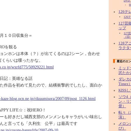
DVD
9
126
126
127
ップ
12
月１０日収集分＝
（旧-
128
HEROを観る
ラクタ
ョンホンは本体（？）が出てくるのは2シーン，合わせ
言くらいは喋ったかな。
最近のエ
oo.co.jp/wxrfd775/50929221.html
ミッド
沢たか
日記：英雄なる話
ダレカ
Timez
た作品を初めて見たので、結構衝撃的でしたし、面白か
KISS
ソウ4（
ku-kaze.blog.ocn.ne.jp/rikuumisora/2007/09/post_1126.html
ン・リ
督）
HAPPY LIFE☆：祝HERO！
転々（
ーも好きだし城西支部のメンメンもキャラがいい味出し
演）
んと言っても「久利生 公平」は最高です
メロン
ぴ）
t.ne.jp/coyote-happylife/2007-09-10