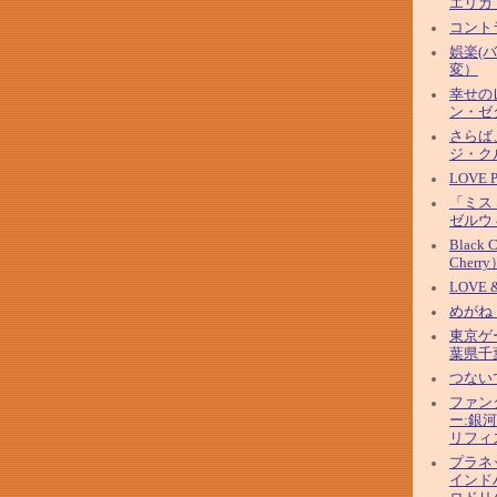
エリカ
コント
娯楽(
変）
幸せの
ン・ゼ
さらば
ジ・ク
LOVE
「ミス
ゼルウ
Black 
Cherry
LOVE 
めがね
東京ゲ
葉県千
つない
ファン
ー:銀
リフィ
プラネ
インド