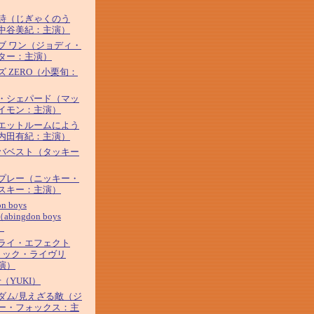
詩（じぎゃくのう
中谷美紀：主演）
ブ ワン（ジョディ・
ター：主演）
ズ ZERO（小栗旬：
・シェパード（マッ
イモン：主演）
エットルームによう
内田有紀：主演）
バベスト（タッキー
プレー（ニッキー・
スキー：主演）
on boys
（abingdon boys
）
ライ・エフェクト
リック・ライヴリ
演）
tar（YUKI）
ダム/見えざる敵（ジ
ー・フォックス：主