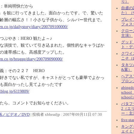
り）
：単純明快だから
自虐の
O』を観に行ってきました。面白かったです。で、驚いた
た）（
齢層の幅広さ！！小さな子供から、シルバー世代まで。
ブレイ
フォス
ten.co.jp/dailystory/diary/200709100000/
クロー
主演）
つぶやき：HERO 観たよ～♪
グッド
な演技で、観ていて引き込まれた。個性的なキャラばか
ト・デ
の連帯感にも、高感度アップした。
クワイ
こそ（
uten.co.jp/brugge/diary/200709090000/
タキツ
&翼）
義：その２２７ HERO
ヘアス
好きでない私ですが、キャストがとっても豪華でよかっ
ブロン
も面白かったし見てよかったです
abingd
xblog.jp/6119809/
school
school
たら、コメントでお知らせください。
バタフ
2（エ
ー：主
映画／ビデオ／DVD
| 投稿者 xbheadjp : 2007年09月11日 07:30
five-s
キング
ェイミ