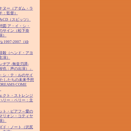
ナヌー（アダム・ラ
チ：監督）
みCD（スピッツ）
想図 ア・イ・シ・
のサイン（松下奈
演）
 1997-2007（ゆ
暗殺（ヘンド・アヨ
主演）
ンヂア -無皇刃譚-
智也：声の出演）」
・シ・テ・ルのサイ
わたしたちの未来予想
REAMS COME
）
ェクト・ストレンジ
ハリー・ベリー：主
ット・ピアフ～愛の
マリオン・コティヤ
演）
ズド・ノート（沢尻