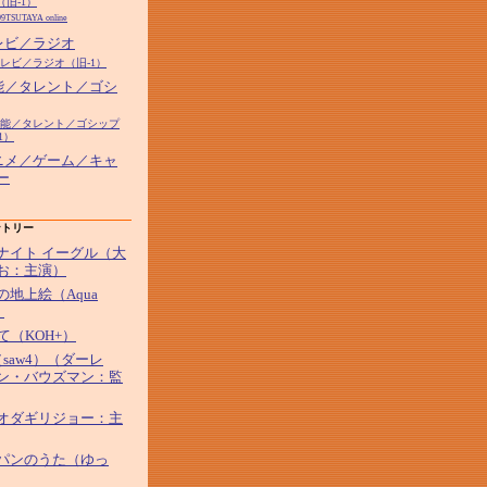
（旧-1）
99TSUTAYA online
テレビ／ラジオ
テレビ／ラジオ（旧-1）
芸能／タレント／ゴシ
7芸能／タレント／ゴシップ
1）
アニメ／ゲーム／キャ
ー
ントリー
ナイト イーグル（大
お：主演）
の地上絵（Aqua
）
して（KOH+）
saw4）（ダーレ
ン・バウズマン：監
オダギリジョー：主
パンのうた（ゆっ