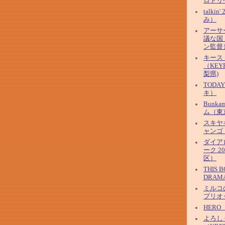
ロドリ
talkin
み）
アーサ
議な国
ン監督
キース
（KEYF
梨県)
TOD
キ）
Bunk
ム（東
スキヤ
ャンゴ
ダイア
ーク 2
区）
THIS 
DRAM
ミルコ
プリオ
HER
よろし