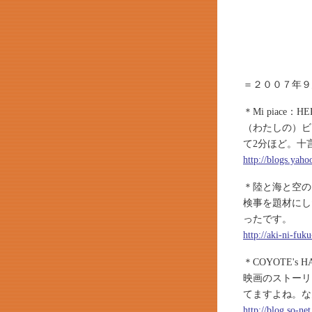
＝２００７年９
＊Mi piace：
（わたしの）ビ
て2分ほど。十
http://blogs.yah
＊陸と海と空の
検事を題材にし
ったです。
http://aki-ni-fu
＊COYOTE's 
映画のストーリ
てますよね。な
http://blog.so-ne