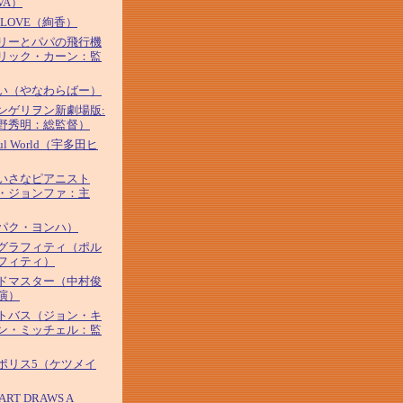
VA）
&LOVE（絢香）
リーとパパの飛行機
リック・カーン：監
い（やなわらばー）
ンゲリヲン新劇場版:
野秀明：総監督）
iful World（宇多田ヒ
いさなピアニスト
・ジョンファ：主
パク・ヨンハ）
グラフィティ（ポル
フィティ）
ドマスター（中村俊
演）
トバス（ジョン・キ
ン・ミッチェル：監
ポリス5（ケツメイ
ART DRAWS A