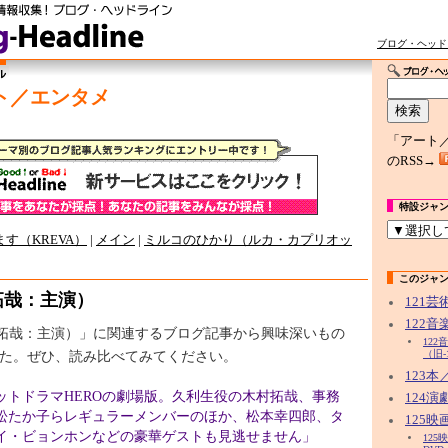
ブログ・ヘッド
ト／エンタメ
「アート
のRSS→
特設ジャ
す（KREVA）
|
メイン
|
ミルコのひかり（ルカ・カプリオッ
このジャ
拓哉：主演）
121
122
村拓哉：主演）」に関連するブログ記事から興味深いもの
12
た。ぜひ、読み比べてみてください。
（旧-
123
ットドラマHEROの劇場版。久利生役の木村拓哉、事務
124
松たか子らレギュラーメンバーのほか、松本幸四郎、タ
125映
イ・ビョンホンなどの豪華ゲストも見逃せません」
12