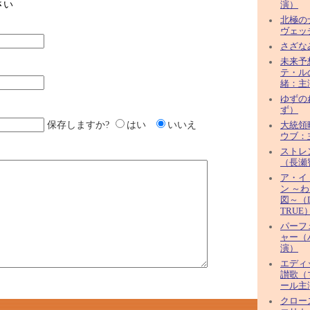
さい
演）
北極の
ヴェッ
さざな
未来予
テ・ル
緒：主
ゆずのね
ず）
保存しますか?
はい
いいえ
大統領
ウブ：
ストレ
（長瀬
ア・イ
ン ～
図～（D
TRUE
パーフ
ャー（
演）
エディ
讃歌（
ール主
クロー