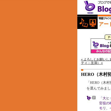
アー
« よろしくお願いしま
ティ：主演） »
HERO（木村
「HERO（木
を選んでみまし
「大ヒ
官役の
モリ、