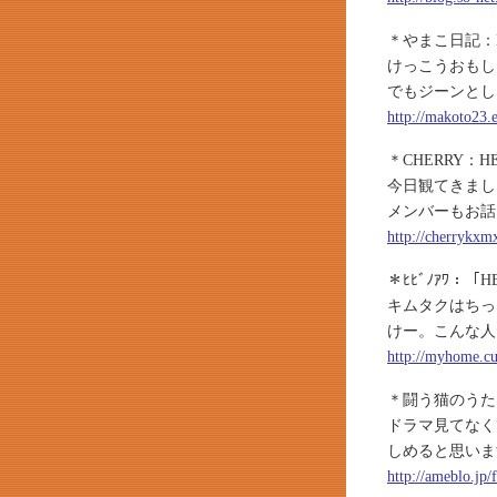
＊やまこ日記：H
けっこうおもし
でもジーンとし
http://makoto23.
＊CHERRY：H
今日観てきまし
メンバーもお話も
http://cherrykxm
＊ﾋﾋﾞﾉｱﾜ：「H
キムタクはちっ
けー。こんな人
http://myhome.cu
＊闘う猫のうた
ドラマ見てなく
しめると思いま
http://ameblo.jp