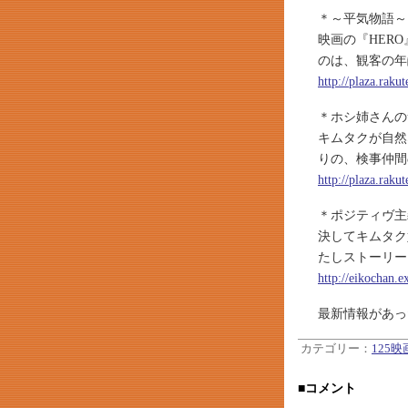
＊～平気物語～
映画の『HER
のは、観客の年
http://plaza.raku
＊ホシ姉さんの
キムタクが自然
りの、検事仲間
http://plaza.rak
＊ポジティヴ主
決してキムタク
たしストーリー
http://eikochan.e
最新情報があっ
カテゴリー：
125
■コメント