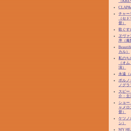
（KRE
CLAP
チャー
（セド
督）
歌ぐす
ヱヴァ
序（庵
Beaut
カル）
私のち
（オム
演）
永遠（
ポルノ
ノグラ
スピー
介：主
ショー
ャメロ
督）
ケツノ
シ）
MY HE