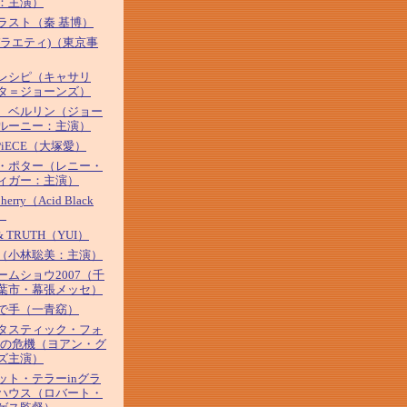
：主演）
ラスト（秦 基博）
バラエティ)（東京事
レシピ（キャサリ
タ＝ジョーンズ）
、ベルリン（ジョー
ルーニー：主演）
 PiECE（大塚愛）
・ポター（レニー・
ィガー：主演）
Cherry（Acid Black
）
& TRUTH（YUI）
（小林聡美：主演）
ームショウ2007（千
葉市・幕張メッセ）
で手（一青窈）
タスティック・フォ
河の危機（ヨアン・グ
ズ主演）
ット・テラーinグラ
ハウス（ロバート・