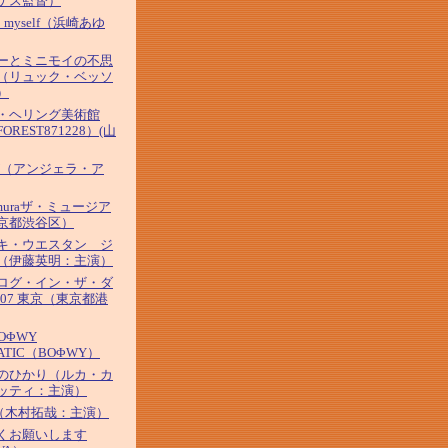
ゲス監督）
' 2 myself（浜崎あゆ
ーとミニモイの不思
（リュック・ベッソ
）
・ヘリング美術館
OREST871228）(山
AY（アンジェラ・ア
amuraザ・ミュージア
京都渋谷区）
キ・ウエスタン ジ
（伊藤英明：主演）
ログ・イン・ザ・ダ
007 東京（東京都港
BOΦWY
ATIC（BOΦWY）
のひかり（ルカ・カ
ッティ：主演）
O（木村拓哉：主演）
くお願いします