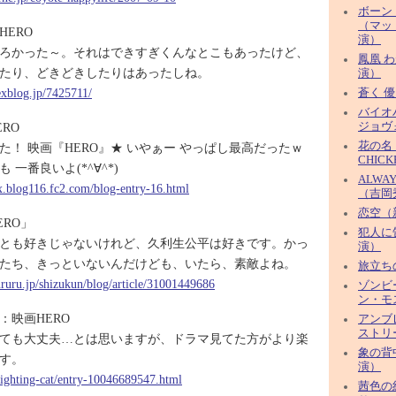
ボーン
（マッ
ERO
演）
ろかった～。それはできすぎくんなとこもあったけど、
鳳凰 
たり、どきどきしたりはあったしね。
演）
exblog.jp/7425711/
蒼く 
バイオ
ERO
ジョヴ
花の名（
た！ 映画『HERO』★ いやぁー やっぱし最高だったｗ
CHIC
 一番良いよ(*^∀^*)
ALWA
x.blog116.fc2.com/blog-entry-16.html
（吉岡
恋空（
ERO」
犯人に
とも好きじゃないけれど、久利生公平は好きです。かっ
演）
たち、きっといないんだけども、いたら、素敵よね。
旅立ちの
ruru.jp/shizukun/blog/article/31001449686
ゾンビ
ン・モ
：映画HERO
アンブ
ストリ
ても大丈夫…とは思いますが、ドラマ見てた方がより楽
象の背
す。
演）
/fighting-cat/entry-10046689547.html
茜色の