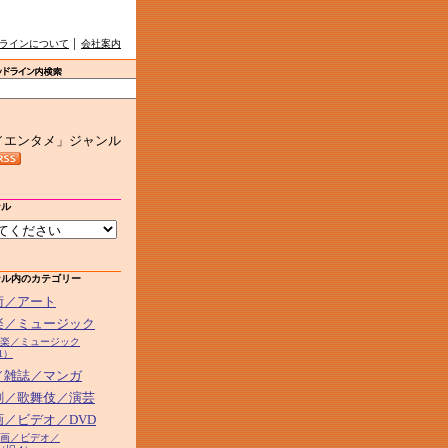
ラインについて
│
会社案内
／エンタメ」ジャンル
ンル
ンル内のカテゴリー
芸術／アート
音楽／ミュージック
2音楽／ミュージック
1）
本／雑誌／マンガ
演劇／歌舞伎／演芸
画／ビデオ／DVD
5映画／ビデオ／