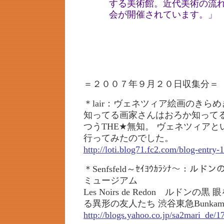
する美術館。近代美術の流
会が開催されています。」
＝２００７年９月２０日収集分＝
＊lair：ヴェネツィア絵画のきらめ
知ってる画家さんはおろか知って
つうTHE★無知。 ヴェネツィア
行ってみたのでした。
http://loti.blog71.fc2.com/blog-entry-
＊Senfsfeld～ｾｲﾖｳｶﾗｼﾅ～：ルドン
ミュージアム
Les Noirs de Redon ルドン
る異形の友人たち 渋谷東急Bunka
http://blogs.yahoo.co.jp/sa2mari_de/