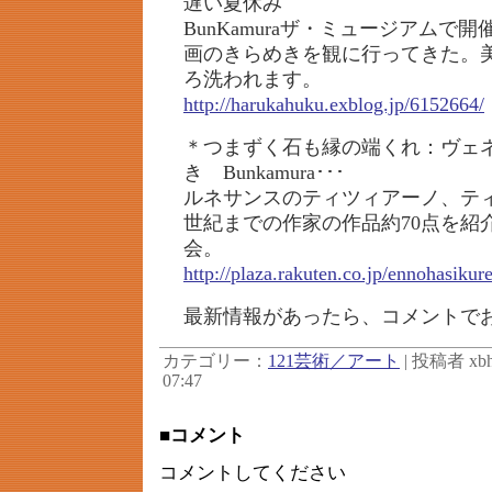
遅い夏休み
BunKamuraザ・ミュージアムで
画のきらめきを観に行ってきた。
ろ洗われます。
http://harukahuku.exblog.jp/6152664/
＊つまずく石も縁の端くれ：ヴェ
き Bunkamura･･･
ルネサンスのティツィアーノ、ティ
世紀までの作家の作品約70点を紹
会。
http://plaza.rakuten.co.jp/ennohasiku
最新情報があったら、コメントで
カテゴリー：
121芸術／アート
| 投稿者 xbh
07:47
■コメント
コメントしてください