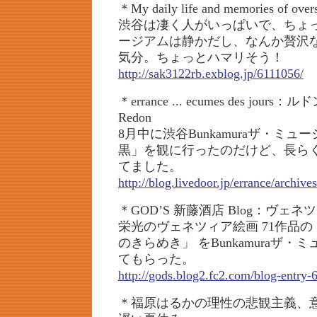
＊My daily life and memories of over
渋谷は凄く人がいっぱいで、ちょ
ージアムは静かだし、なんか贅沢
気分。ちょっとハマリそう！
http://sak3122rb.exblog.jp/6111056/
＊errance ... ecumes des jours：ル
Redon
8月中に渋谷Bunkamuraザ・ミ
黒」を観に行ったのだけど、長ら
てました。
http://blog.livedoor.jp/errance/archiv
＊GOD’S 新藤酒店 Blog：ヴェ
栄光のヴェネツィア絵画 71作品
のきらめき」 をBunkamuraザ
てもらった。
http://gods.blog2.fc2.com/blog-entry-
＊福原はるかの理性の悲観主義、