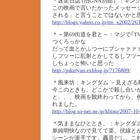
＊迷走日誌 (旧GNN別館）：キン
この映画で言いたかったメッセー
される」と言うことではないかと
http://blogs.yahoo.co.jp/tm_x2002/26
＊～第69街道を君と～：マジで｢TV
つくろっかな
だって血とかふつーにブシャァァ
しフツーに乱射とかしてるしフツ
しちょっと怖いと思った
http://piketyan.exblog.jp/7176809/
＊風来坊：キングダム －見えざる
今このときも、どこかで殺し合い
と、、、映画を観終わってから、
れました。
http://blog.so-net.ne.jp/khino/2007-10
＊気ままなひととき。：キングダム (T
単純明快なので見てて楽。伏線と
シーンが派手です。轟音だし。こ