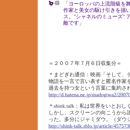
「ヨーロッパの上流階級を
作家と美女の駆け引きを描
ス。"シャネルのミューズ"
敵です」
＝２００７年７月６日収集分＝
＊まどぎわ通信：映画「そして、
物語を一言で言い表すと匿名作家
過去を持つ女という言葉に集約さ
http://d.hatena.ne.jp/madogiwa2/2007
＊shink.talk：私は世界をいとお
しかし、スクリーンの向こうから
った。多分にジャミダウ。（ダウ
http://shink-talk.sblo.jp/article/45757