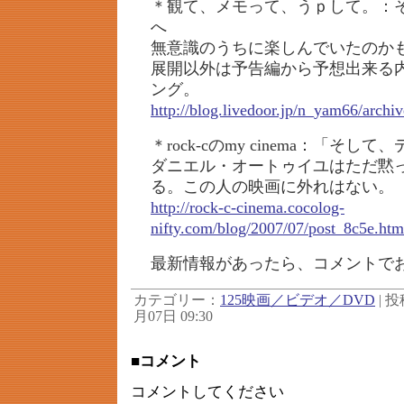
＊観て、メモって、うｐして。：
へ
無意識のうちに楽しんでいたのか
展開以外は予告編から予想出来る
ング。
http://blog.livedoor.jp/n_yam66/archi
＊rock-cのmy cinema：「そし
ダニエル・オートゥイユはただ黙
る。この人の映画に外れはない。
http://rock-c-cinema.cocolog-
nifty.com/blog/2007/07/post_8c5e.htm
最新情報があったら、コメントで
カテゴリー：
125映画／ビデオ／DVD
| 投
月07日 09:30
■コメント
コメントしてください