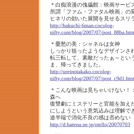
＊白痴浪漫の傀儡館：映画サービ
所謂「ファム・ファタル映画」の
ヒネリの効いた展開を見せるスリ
http://hakuchi-6man.cocolog-
nifty.com/blog/2007/07/post_88ba.htm
＊憂愁の美：シャネルは女神
しっかり狙ったようなデザインさ
転三転して、素敵だったぁ～とい
ま、帰ってきました。
http://ureinotakako.cocolog-
nifty.com/blog/2007/07/post_c9d1.htm
＊こんな映画は見ちゃいけない！
森へ
復讐劇にミステリーと官能を加え
にしようという意気込みは理解で
途半端で消化不良の感は否めない
http://d.hatena.ne.jp/otello/20070703