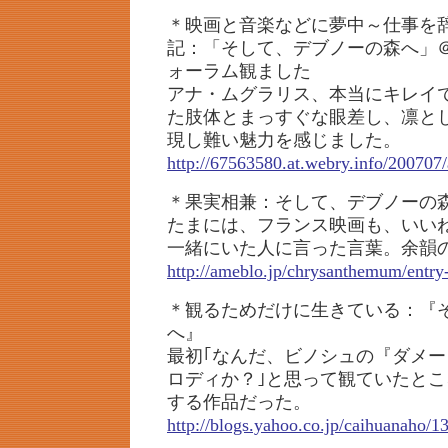
＊映画と音楽などに夢中～仕事を
記：「そして、デブノーの森へ」
ォーラム観ました
アナ・ムグラリス、本当にキレイ
た肢体とまっすぐな眼差し、凛と
現し難い魅力を感じました。
http://67563580.at.webry.info/200707/
＊果実相兼：そして、デブノーの
たまには、フランス映画も、いい
一緒にいた人に言った言葉。余韻
http://ameblo.jp/chrysanthemum/entr
＊観るためだけに生きている：『
へ』
最初｢なんだ、ビノシュの『ダメ
ロディか？｣と思って観ていたと
する作品だった。
http://blogs.yahoo.co.jp/caihuanaho/