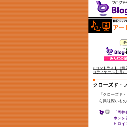
アー
« コントラスト（秦
コティヤール主演） 
クローズド・
「クローズド・
ら興味深いもの
「雫井
ホンを
ヒロイ