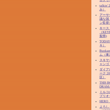
ロドリ
talkin
み）
アーサ
議な国
ン監督
キース
（KEYF
梨県)
TOD
キ）
Bunk
ム（東
スキヤ
ャンゴ
ダイア
ーク 2
区）
THIS 
DRAM
ミルコ
プリオ
HER
よろし