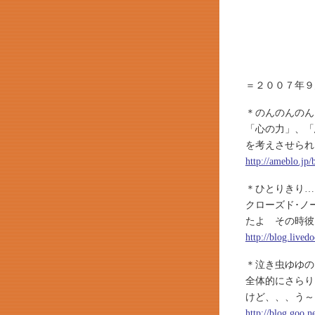
＝２００７年９
＊のんのんのん
「心の力」、「
を考えさせられ
http://ameblo.jp
＊ひとりきり…
クローズド･ノ
たよ その時彼
http://blog.live
＊泣き虫ゆゆの
全体的にさらり
けど、、、う～
http://blog.goo.