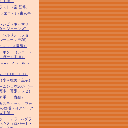
：主演）
ラスト（秦 基博）
バラエティ)（東京事
レシピ（キャサリ
タ＝ジョーンズ）
、ベルリン（ジョー
ルーニー：主演）
 PiECE（大塚愛）
・ポター（レニー・
ィガー：主演）
Cherry（Acid Black
）
& TRUTH（YUI）
（小林聡美：主演）
ームショウ2007（千
葉市・幕張メッセ）
で手（一青窈）
タスティック・フォ
河の危機（ヨアン・グ
ズ主演）
ット・テラーinグラ
ハウス（ロバート・