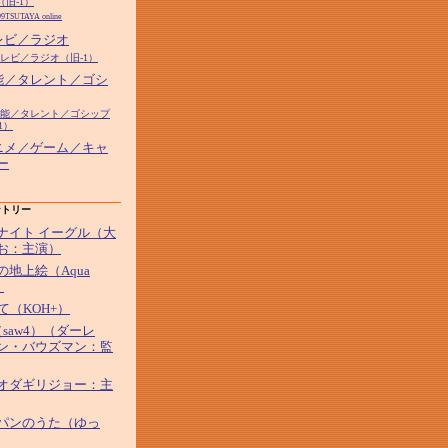
（旧-1）
99TSUTAYA online
テレビ／ラジオ
テレビ／ラジオ（旧-1）
芸能／タレント／ゴシ
7芸能／タレント／ゴシップ
1）
アニメ／ゲーム／キャ
ー
ントリー
ナイト イーグル（大
お：主演）
の地上絵（Aqua
）
して（KOH+）
saw4）（ダーレ
ン・バウズマン：監
オダギリジョー：主
パンのうた（ゆっ