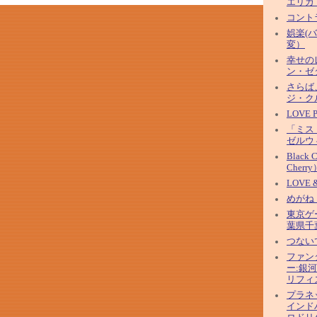
エリカ
コント
娯楽(
変）
幸せの
ン・ゼ
さらば
ジ・ク
LOVE
「ミス
ゼルウ
Black 
Cherry
LOVE 
めがね
東京ゲ
葉県千
つない
ファン
ー:銀
リフィ
プラネ
インド