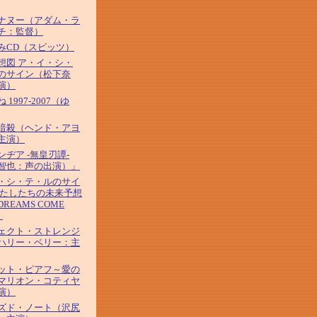
ナヌー（アダム・ラ
チ：監督）
みCD（スピッツ）
想図 ア・イ・シ・
のサイン（松下奈
演）
 1997-2007（ゆ
暗殺（ヘンド・アヨ
主演）
ンヂア -無皇刃譚-
智也：声の出演）」
・シ・テ・ルのサイ
わたしたちの未来予想
REAMS COME
）
ェクト・ストレンジ
ハリー・ベリー：主
ット・ピアフ～愛の
マリオン・コティヤ
演）
ズド・ノート（沢尻