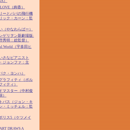
VA）
&LOVE（絢香）
リーとパパの飛行機
リック・カーン：監
い（やなわらばー）
ンゲリヲン新劇場版:
野秀明：総監督）
iful World（宇多田ヒ
いさなピアニスト
・ジョンファ：主
パク・ヨンハ）
グラフィティ（ポル
フィティ）
ドマスター（中村俊
演）
トバス（ジョン・キ
ン・ミッチェル：監
ポリス5（ケツメイ
ART DRAWS A