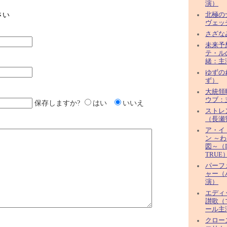
演）
さい
北極の
ヴェッ
さざな
未来予
テ・ル
緒：主
ゆずのね
ず）
大統領
ウブ：
保存しますか?
はい
いいえ
ストレ
（長瀬
ア・イ
ン ～
図～（D
TRUE
パーフ
ャー（
演）
エディ
讃歌（
ール主
クロー