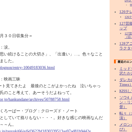
DVD
9
126
126
127
ップ
12
月３０日収集分＝
（旧-
128
：涙。
ラクタ
思い続けることの大切さ」、「出逢い」…。色々なこと
ました。
最近のエ
/blognon/entry-10049183036.html
ミッド
沢たか
：映画三昧
ダレカ
Timez
ート見てきたよ 最後のとこがよかったね 泣いちゃっ
KISS
氏のこと考えて、あーそうだよねって。
ソウ4（
door.jp/hankundane/archives/50788758.html
ン・リ
督）
くろーばー・ブログ：クローズド・ノート
転々（
としていて捻りもない・・・。好きな感じの映画なんだ
演）
～～ん。
メロン
ぴ）
ne.jp/tsuyuki66/e/6d3622bf1830339513aa97ad81b9442e