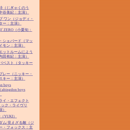
詩（じぎゃくのう
中谷美紀：主演）
ブ ワン（ジョディ・
ター：主演）
ズ ZERO（小栗旬：
・シェパード（マッ
イモン：主演）
エットルームによう
内田有紀：主演）
バベスト（タッキー
プレー（ニッキー・
スキー：主演）
on boys
（abingdon boys
）
ライ・エフェクト
リック・ライヴリ
演）
tar（YUKI）
ダム/見えざる敵（ジ
ー・フォックス：主