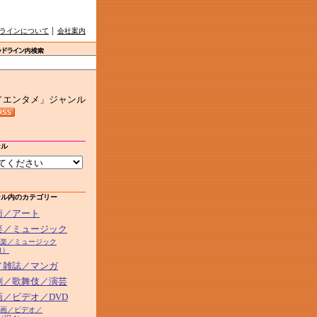
ラインについて
│
会社案内
／エンタメ」ジャンル
ンル
ンル内のカテゴリー
芸術／アート
音楽／ミュージック
2音楽／ミュージック
1）
本／雑誌／マンガ
演劇／歌舞伎／演芸
画／ビデオ／DVD
5映画／ビデオ／