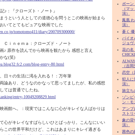
ボーン
（マッ
oの日記♪：『クローズト・ノート』
演）
まうという人としての道徳心を問うとこの映画が始まら
鳳凰 
おいてとてもピュアな映画でした
演）
uten.co.jp/tomotomo411/diary/200709300000/
蒼く 
バイオ
 Ｃｉｎｅｍａ：クローズド・ノート
ジョヴ
花の名（
画♪ 原作を読んでから映画を観たから 感想と言え
CHIC
かな(笑)
ALWA
tea.blog32.fc2.com/blog-entry-80.html
（吉岡
恋空（
、日々の生活に渇を入れる！：万年筆
犯人に
両論あり、どうなのかなって思ってましたが、私の感想
演）
しては普通でしたね。
旅立ちの
/kanking/entry-10049208829.html
ゾンビ
ン・モ
映画館へ。：現実ではこんなに心がキレイな人ばかりは
アンブ
ストリ
象の背
て心がキレイなすばらしいひとばっかり。こんなにいい
演）
らこの世界平和だけど、これはあまりにキレイ過ぎる
茜色の