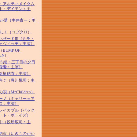
・アルティメイタム
ト・デイモン：主
わが愛（中井貴一：主
優しく（コブクロ）
ハザードIII（ミラ・
ォヴィッチ：主演）
BUMP OF
KEN）
YS 続・三丁目の夕日
秀隆：主演）
新垣結衣：主演）
告ぐ（豊川悦司：主
唄（Mr.Children）
ーノ（キャリー＝ア
ス：主演）
レイカブル（バック
ート・ボーイズ）
中（役所広司：主
約束（いきものがか