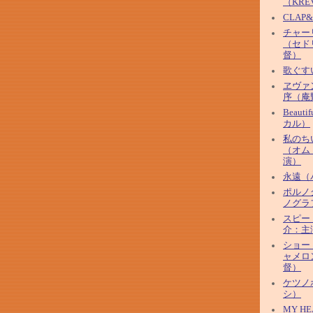
（KRE
CLAP
チャー
（セド
督）
歌ぐす
ヱヴァ
序（庵
Beaut
カル）
私のち
（オム
演）
永遠（
ポルノ
ノグラ
スピー
介：主
ショー
ャメロ
督）
ケツノ
シ）
MY HE