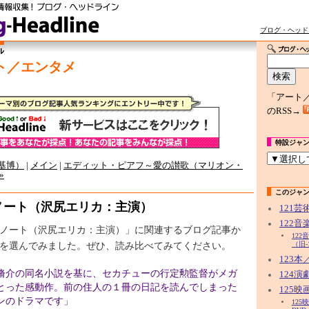
ブログ・ヘッド
ト／エンタメ
「アート
のRSS→
特設ジャ
 基博）
|
メイン
|
エディット・ピアフ～愛の讃歌（マリオン・
»
このジャ
ノート（沢尻エリカ：主演）
121
122
ノート（沢尻エリカ：主演）」に関連するブログ記事か
12
を選んでみました。ぜひ、読み比べてみてください。
（旧-
123
脩介の同名小説を基に、セカチューの行定勲監督がメガ
124
とった感動作。前の住人の１冊の日記を読んでしまった
125映
ンのドラマです」
12