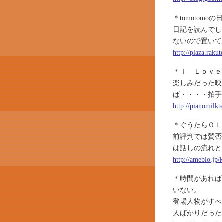
＊tomotom
日記を読んでし
ないので置いて
http://plaza.rak
＊Ｉ Ｌｏｖｅ
楽しみだった映
ば・・・・拍手
http://pianomilk
＊ぐうたらＯＬ
前評判では賛否
は話しの流れと
http://ameblo.jp
＊時間があれば
いない。
登場人物がすべ
人ばかりだった