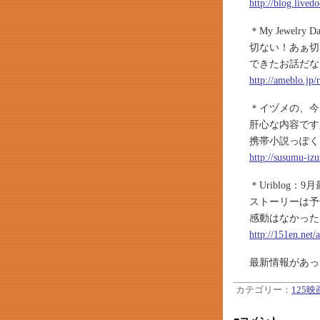
http://blog.lived
＊My Jewelr
切ない！あぁ切
できたお話だな
http://ameblo.jp
＊イヅメの、今
肝心な内容です
携帯小説っぽく
http://susumu-iz
＊Uriblog：
ストーリーは予
感動はなかった
http://151en.net/
最新情報があっ
カテゴリー：
125