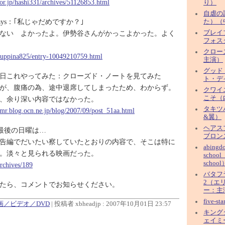
oor.jp/hashi331/archives/51126853.html
り）
自虐の
y Days：｢私じゃだめですか？｣
た）（
ない よかったよ。伊勢谷さんがかっこよかった。よく
ブレイ
フォス
クロー
/ruppina825/entry-10049210759.html
主演）
グッド
日これやってみた：クローズド・ノートを見てみた
ト・デ
が、腹痛の為、途中退席してしまったため、わからず。
クワイ
こそ（
、余り深い内容ではなかった。
タキツ
umr.blog.ocn.ne.jp/blog/2007/09/post_51aa.html
&翼）
ヘアス
9月最後の日曜は…
ブロン
告編でだいたい察していたとおりの内容で、そこは特に
abingd
。淡々と見られる映画だった。
school
school
archives/189
バタフ
2（エ
たら、コメントでお知らせください。
ー：主
five-s
映画／ビデオ／DVD
| 投稿者 xbheadjp : 2007年10月01日 23:57
キング
ェイミ