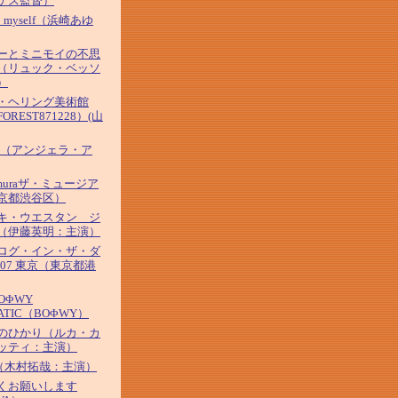
ゲス監督）
' 2 myself（浜崎あゆ
ーとミニモイの不思
（リュック・ベッソ
）
・ヘリング美術館
OREST871228）(山
AY（アンジェラ・ア
amuraザ・ミュージア
京都渋谷区）
キ・ウエスタン ジ
（伊藤英明：主演）
ログ・イン・ザ・ダ
007 東京（東京都港
BOΦWY
ATIC（BOΦWY）
のひかり（ルカ・カ
ッティ：主演）
O（木村拓哉：主演）
くお願いします