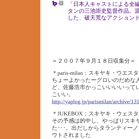
「日本人キャストによる全編
タンの三池崇史監督作品。
した、破天荒なアクション
＝２００７年９月１８日収集分＝
＊paris-milan：スキヤキ・ウエ
ちょーよかったーグロいのだめな
ど、佐藤浩市かっこいいいいって
こいい。
http://yaplog.jp/parismilan/archive/13
＊JUKEBOX：スキヤキ・ウェス
その予感は的中し、やっぱりスキ
た･･･。出だしからタランティー
ウトされました