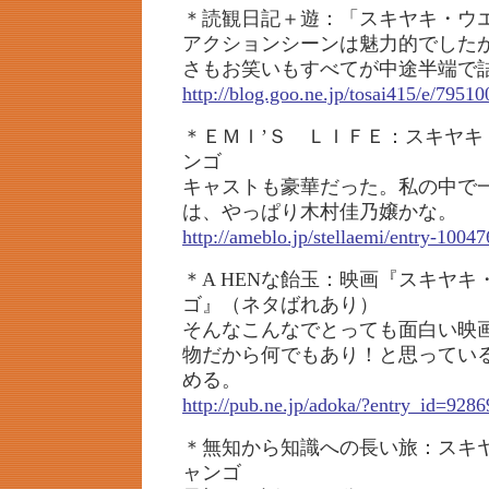
＊読観日記＋遊：「スキヤキ・ウ
アクションシーンは魅力的でした
さもお笑いもすべてが中途半端で
http://blog.goo.ne.jp/tosai415/e/79
＊ＥＭＩ’Ｓ ＬＩＦＥ：スキヤキ
ンゴ
キャストも豪華だった。私の中で
は、やっぱり木村佳乃嬢かな。
http://ameblo.jp/stellaemi/entry-1004
＊A HENな飴玉：映画『スキヤ
ゴ』（ネタばれあり）
そんなこんなでとっても面白い映画
物だから何でもあり！と思ってい
める。
http://pub.ne.jp/adoka/?entry_id=9286
＊無知から知識への長い旅：スキ
ャンゴ