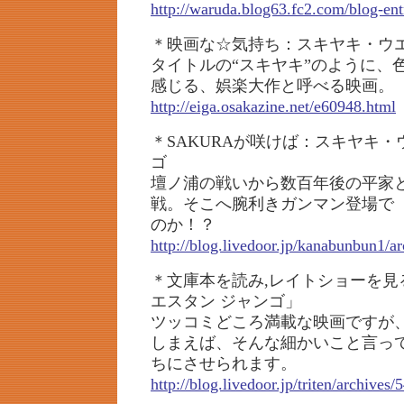
http://waruda.blog63.fc2.com/blog-en
＊映画な☆気持ち：スキヤキ・ウエ
タイトルの“スキヤキ”のように、
感じる、娯楽大作と呼べる映画。
http://eiga.osakazine.net/e60948.html
＊SAKURAが咲けば：スキヤキ
ゴ
壇ノ浦の戦いから数百年後の平家
戦。そこへ腕利きガンマン登場で
のか！？
http://blog.livedoor.jp/kanabunbun1/a
＊文庫本を読み,レイトショーを見
エスタン ジャンゴ」
ツッコミどころ満載な映画ですが
しまえば、そんな細かいこと言っ
ちにさせられます。
http://blog.livedoor.jp/triten/archives