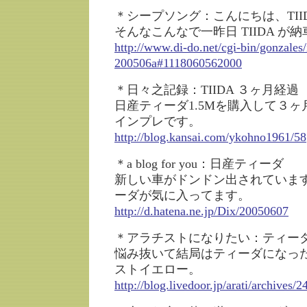
＊シープソング：こんにちは、TII
そんなこんなで一昨日 TIIDA が
http://www.di-do.net/cgi-bin/gonzales
200506a#1118060562000
＊日々之記録：TIIDA ３ヶ月経過
日産ティーダ1.5Mを購入して３
インプレです。
http://blog.kansai.com/ykohno1961/58
＊a blog for you：日産ティーダ
新しい車がドンドン出されていま
ーダが気に入ってます。
http://d.hatena.ne.jp/Dix/20050607
＊アラチストになりたい：ティー
悩み抜いて結局はティーダになっ
ストイエロー。
http://blog.livedoor.jp/arati/archives