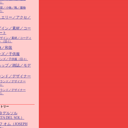
1）
3雑貨／小物／靴／履物
2）
ジュエリー／アクセ／
デザイン／素材／コー
ート
5デザイン／素材／コーディ
ト（旧-1）
物／和装
メンズ／子供服
メンズ／子供服（旧-1）
ショップ／雑誌／モデ
ブランド／デザイナー
9ブランド／デザイナー
1）
9ブランド／デザイナー
2）
ントリー
タデルソル
TA DEL SOL）
 オム（JOSEPH