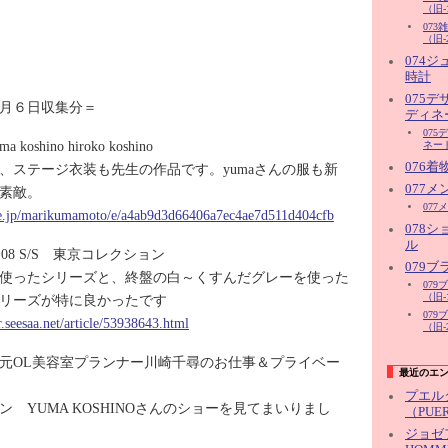
（旧-
07
（旧-
074
時計
075
月６日収集分＝
ディネ
07
oshino hiroko koshino
ネー
076着
、ステージ衣装も先生の作品です。yumaさんの服も新
077
素敵。
077
.ne.jp/marikumamoto/e/a4ab9d3d66406a7ec4ae7d511d404cfb
078
ル
ur：'08 S/S 東京コレクション
079
使ったシリーズと、終盤の白～くすんだグレーを使った
07
（旧-
リーズが特に良かったです
07
r.seesaa.net/article/53938643.html
（旧-
元OL美容室プランナー川崎千尋のお仕事＆プライベー
最近のエ
プエル
 YUMA KOSHINOさんのショーを見てまいりまし
（PUER
ジョゼフ