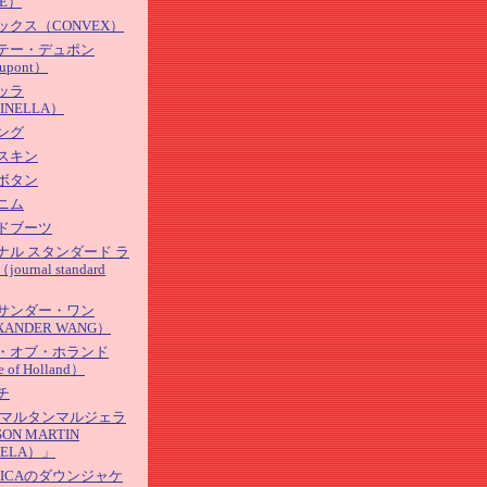
E）
ックス（CONVEX）
テー・デュポン
Dupont）
ッラ
INELLA）
ング
スキン
ボタン
ニム
ドブーツ
ナル スタンダード ラ
urnal standard
サンダー・ワン
XANDER WANG）
・オブ・ホランド
 of Holland）
チ
 マルタンマルジェラ
ON MARTIN
IELA）」
TICAのダウンジャケ