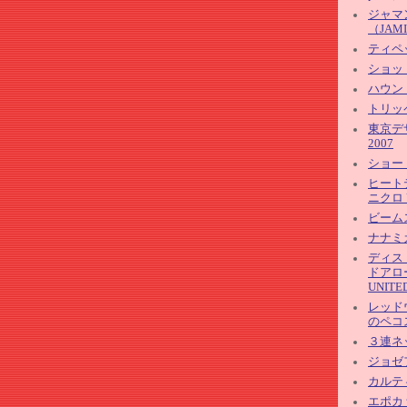
ジャマ
（JAMI
ティペ
ショット
ハウン
トリッペ
東京デ
2007
ショー
ヒート
ニクロ 
ビームス
ナナミカ
ディス
ドアローズ
UNITE
レッドウ
のペコ
３連ネ
ジョゼフ
カルテ
エポカ