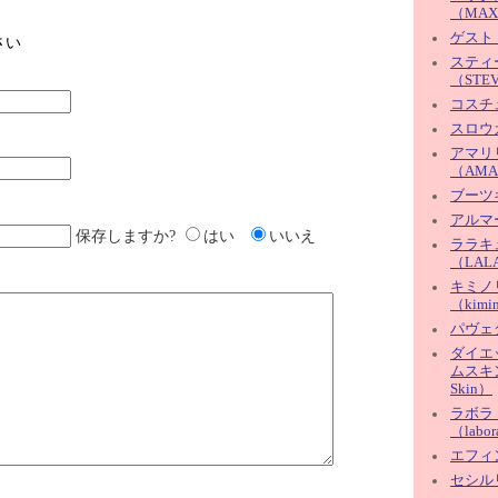
（MAX
ゲスト
さい
スティ
（STE
コスチ
スロウ
アマリ
（AMA
ブーツ
アルマ
保存しますか?
はい
いいえ
ララキ
（LAL
キミノ
（kimin
パヴェ
ダイエ
ムスキン（
Skin）
ラボラ
（labor
エフィン
セシルリ