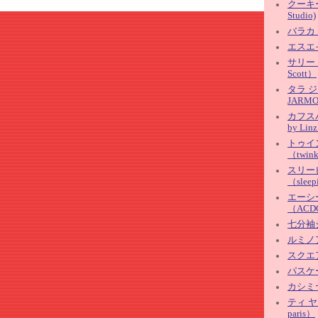
クーキー
Studio)
バラカ（
エスエイ
サリー・
Scott）
タラ 
JARM
カフスバ
by Lin
トゥイ
（twin
スリー
（sleep
エーシ
（ACD
七分袖
ルミノア
スクエ
パスケ
カシミ
ティ ヤ
paris）