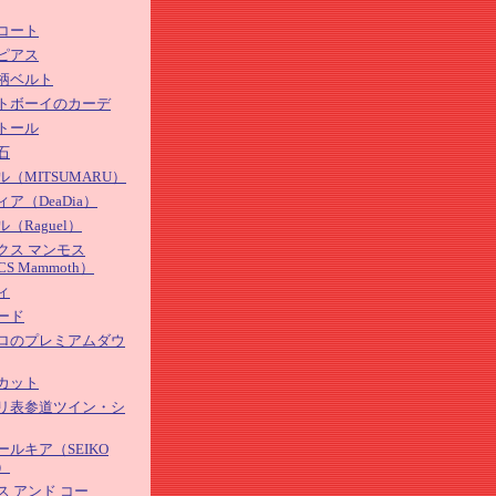
コート
ピアス
柄ベルト
トボーイのカーデ
トール
石
（MITSUMARU）
ア（DeaDia）
（Raguel）
クス マンモス
S Mammoth）
ィ
ード
ロのプレミアムダウ
カット
リ表参道ツイン・シ
ールキア（SEIKO
A）
ス アンド コー