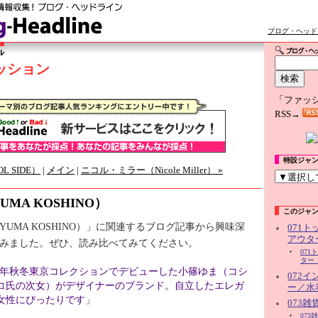
ブログ・ヘッド
ッション
「ファッ
RSS→
特設ジャ
L SIDE）
|
メイン
|
ニコル・ミラー（Nicole Miller） »
MA KOSHINO）
このジャ
UMA KOSHINO）」に関連するブログ記事から興味深
071
アウタ
みました。ぜひ、読み比べてみてください。
07
ター（
-99年秋冬東京コレクションでデビューした小篠ゆま（コシ
072
コ氏の次女）がデザイナーのブランド。自立したエレガ
ー／水
女性にぴったりです」
073
07