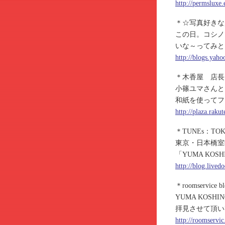
http://permsluxe
＊☆写真好きな
この日。コシノ
いな～ってみと
http://blogs.yah
＊木香屋 店長
小篠ユマさんと
和紙を使ってフ
http://plaza.rak
＊TUNEs：TO
東京・日本橋室
「YUMA KO
http://blog.lived
＊roomservic
YUMA KOS
拝見させて頂い
http://roomservi