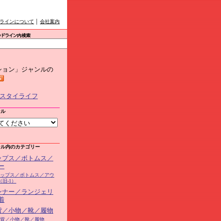
ラインについて
│
会社案内
ション」ジャンルの
ンル
ンル内のカテゴリー
トップス／ボトムス／
ー
1トップス／ボトムス／アウ
旧-1）
インナー／ランジェリ
着
雑貨／小物／靴／履物
3雑貨／小物／靴／履物