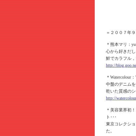
＝２００７年９
＊熊本マリ：yuma k
心から好きだし
鮮でカラフル，
http://blog.goo
＊Watercolo
中盤のデニムを
乾いた質感のシ
http://watercolou
＊美容業界初！
ト･･･
東京コレクション
た。