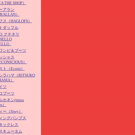
A THE SHOP）
ーアラン
ERALLAN）
ス（HAGLOFS）
トダッフル
ロ クチネリ
NELLO
ELLI）
ワンピ＆ブーツ
ンシャス
ECONSCIOUS）
ト（Ecoist）
ラハマ（RITSUKO
AHAMA）
イツ
コブーツ
ホネン(mina
en）
ー（Siwy）
ィングパンプス
ネックレス
スキュータム