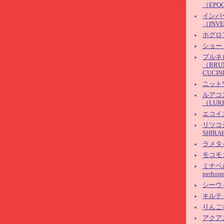
（EPOC
インバ
（INV
ホグロフ
ショー
ブルネ
（BRU
CUCIN
ニット
ルアコ
（LUR
エコイス
リツコシ
SHIR
ラメタ
モコモ
ミナペル
perhon
シーウィ
キルテ
りんご
アクア