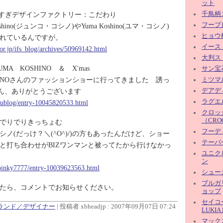
ット
べりすぎデザインファクトリー：こだわり
千鳥柄
フープ
oshino(ジュンコ・コシノ)やYuma Koshino(ユマ・コシノ)
ヒョウ
れているんですが。
イース
oor.jp/ifs_blog/archives/50969142.html
大判ス
A KOSHINO ＆ X'mas
サン宝
SHINOさんのファッションショーに行ってきました 誘っ
ミツマル
ん、ありがとうございます
デアディ
ラグエル
/rublog/entry-10045820533.html
クロッ
（CROC
でりでりきっちょむ
フーデ
ノ(だっけ？＼(^O^)/)の方もあったんだけど、ショー
テーパ
と打ち合わせがBIZワンマンと被ってたから行けなかっ
ユニク
ン
/pinky7777/entry-10039623563.html
シュー
ブルガ
たら、コメントでお知らせください。
ョップ
セイコ
ブランド／デザイナー
| 投稿者 xbheadjp : 2007年09月07日 07:24
LUKI
マック