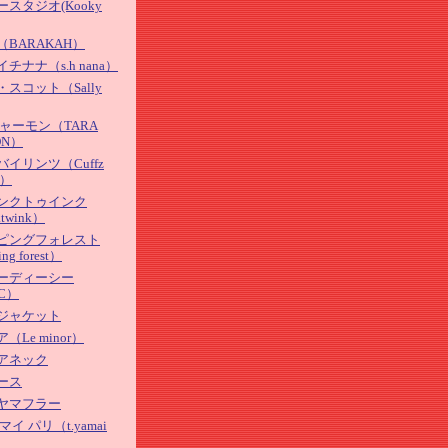
スタジオ(Kooky
BARAKAH）
チナナ（s.h nana）
スコット（Sally
ジャーモン（TARA
ON）
イリンツ（Cuffz
z）
ンクトゥインク
ktwink）
ピングフォレスト
ing forest）
ーディーシー
C）
ジャケット
（Le minor）
アネック
ース
ヤマフラー
マイ パリ（t.yamai