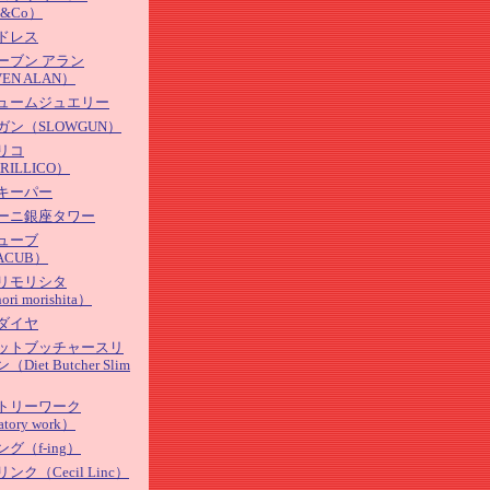
&Co）
ドレス
ーブン アラン
VEN ALAN）
ュームジュエリー
ガン（SLOWGUN）
リコ
RILLICO）
キーパー
ーニ銀座タワー
ューブ
ACUB）
リモリシタ
ori morishita）
ダイヤ
ットブッチャースリ
Diet Butcher Slim
トリーワーク
atory work）
グ（f-ing）
ンク（Cecil Linc）