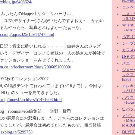
HOMM
.exblog.jp/6403624/
コンベ
,みぃたんのHappy生活☆：リハーサル。
エス・
（S.T.
 ユマ(デザイナー)さんがいたんですよねぇ～。かわい
マリネ
るんやったら。写真とればよかったぁ～な。
（MAR
oo.co.jp/qqcrs325/13944747.html
ペアリ
シープ
日記：音楽に酔いしれる・・・・・白井さんのジャズ
カフス
いう、デザイナーコシノ３姉妹の一人の娘さんが神社で
ゆるデ
ァッションショーをみせてくれました。
スエー
uten.co.jp/lockerroom/diary/200609100000/
ジャー
ックス（jo
KYO秋冬コレクション2007
luxe）
町の特設テントで行われています(3/16まで）。今回は
アレキ
（ALE
SHINO」のショーを見てきました。
ハウス
oor.jp/tunes1/archives/51471608.html
（House
缶バッ
e blog：roomservice編集部 道野 敬司
メゾン
HINOの展示会にお邪魔しました。こちらのコレクションは
（MAIS
てましたが、展示会は初めてだったもので、相当緊張
MARG
c.exblog.jp/5299758
DUVE