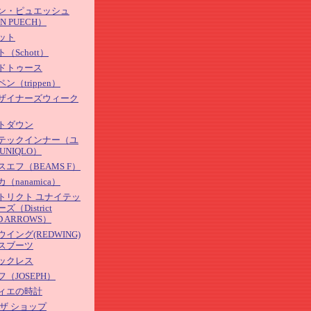
ン・ピュエッシュ
N PUECH）
ット
（Schott）
ドトゥース
ン（trippen）
ザイナーズウィーク
トダウン
テックインナー（ユ
UNIQLO）
エフ（BEAMS F）
（nanamica）
トリクト ユナイテッ
（District
D ARROWS）
イング(REDWING)
スブーツ
ックレス
（JOSEPH）
ィエの時計
 ザ ショップ