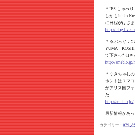
＊IFS しゃ
しかもJunko K
に日程がはさま
http://blog.lived
＊るぶろぐ：YUM
YUMA KO
て下さったHさ
http://ameblo.jp
＊ゆきちゃむの
ホントはユマコシ
がアリス国フォ
た
http://ameblo.jp
最新情報があっ
カテゴリー：
079