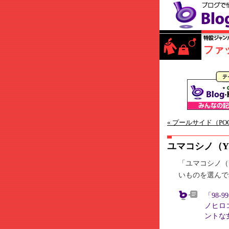
ファ
« プールサイド（POO
ユマコシノ（YU
「ユマコシノ（Y
いものを選んで
「98
ノヒロ
ントな