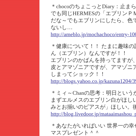
＊chocoのちょこっとDiary：止
でも同じHERMESの「エブリン
だな～でもエブリンにしたら、色
ないし…
http://ameblo.jp/mochachoco/entry-1
＊健康について！！ たまに趣味の
ん（エブリン）なんですが！！
エブリンのかばんを持ってますが
皮とアマゾニアですが、アマゾニ
しまってショック！！
http://blogs.yahoo.co.jp/kazuna1204/
＊ミィ～Chanの思考：明日という
まずエルメスのエブリン白がほし
みとお揃いのピアスが」ほしい。
http://blog.livedoor.jp/mataaimashou
＊あなたがいればいい 世界一の幸
マスプレゼント＾＾