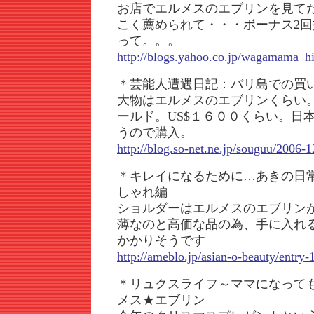
お店でエルメスのエブリンを見て
こく薦められて・・・ボーナス2
って。。。
http://blogs.yahoo.co.jp/wagamama_
＊芸能人遭遇日記：バリ島での買い物
大物はエルメスのエブリンくらい
ールド。US$１６００くらい。日本
うので購入。
http://blog.so-net.ne.jp/souguu/2006-
＊キレイになるために…あきの日
しゃれ編
ショルダーはエルメスのエブリン
薄なのと高価な品の為、手に入れ
かかりそうです
http://ameblo.jp/asian-o-beauty/entr
＊リュクスライフ～ママになっても
メス★エブリン