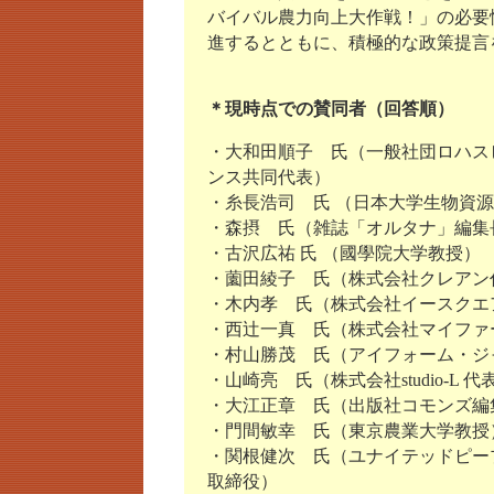
バイバル農力向上大作戦！」の必要
進するとともに、積極的な政策提言
＊現時点での賛同者（回答順）
・大和田順子 氏（一般社団ロハス
ンス共同代表）
・糸長浩司 氏 （日本大学生物資
・森摂 氏（雑誌「オルタナ」編集
・古沢広祐 氏 （國學院大学教授）
・薗田綾子 氏（株式会社クレアン
・木内孝 氏（株式会社イースクエ
・西辻一真 氏（株式会社マイファ
・村山勝茂 氏（アイフォーム・ジ
・山崎亮 氏（株式会社studio-L 代
・大江正章 氏（出版社コモンズ編
・門間敏幸 氏（東京農業大学教授
・関根健次 氏（ユナイテッドピー
取締役）