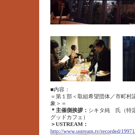
■内容：
＝第１部＜取組希望団体／市町村
象＞＝
＊主催側挨拶：
シキタ純 氏（特
グッドカフェ）
＞USTREAM：
http://www.ustream.tv/recorded/19971