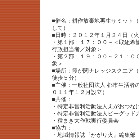
■催名：耕作放棄地再生サミット
して）
■日時：２０１２年１月２４日（
・第１部：１７：００～＜取組希
行政担当者／対象＞
・第２部：１９：００～２１：０
象＞
■場所：霞が関ナレッジスクエア
徒歩５分）
■主催：一般社団法人 都市生活者
０１１年１２月設立）
■共催：
・特定非営利活動法人えがおつな
・特定非営利活動法人ビーグッド
・種まき大作戦実行委員会
■協力：
・地域情報誌『かがり火』編集部