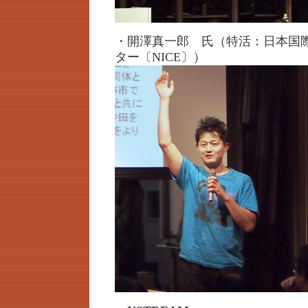
・開澤真一郎 氏（特活：日本国
ター〔NICE〕）