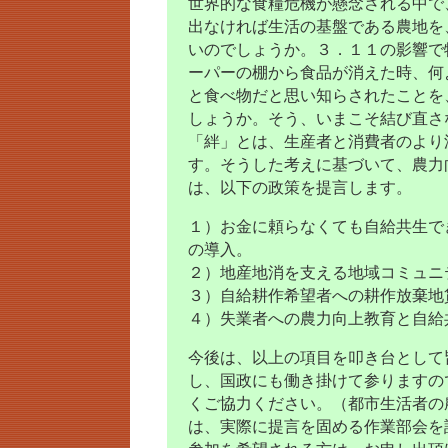
世界的な食糧危機が懸念される中で
出なければ生活の基盤である農地を
いのでしょうか。３．１１の影響で
ーパーの棚から食品が消えた時、何
と食べ物だと思い知らされたことを
しょうか。そう、いまこそ結び直さ
「絆」とは、生産者と消費者のより
す。そうした考えに基づいて、農力
は、以下の政策を提言します。
１）お金に頼らなくても自給共生で
の導入。
２）地産地消を支える地域コミュニ
３）自給耕作希望者への耕作放棄地
４）失業者への農力向上教育と自給
今後は、以上の項目を叩き台として
し、国政にも働き掛けて参りますの
くご協力ください。（都市生活者の
は、実際に提言を固める作業部会を