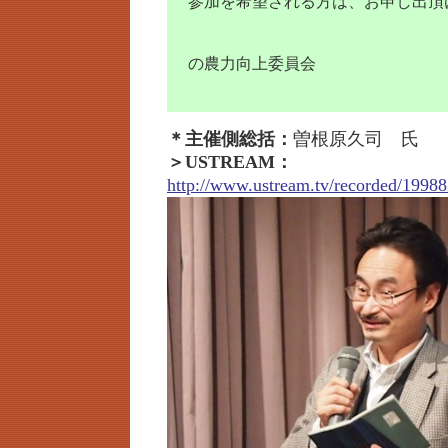
参加を希望される方は、お申し出頂
都市生
の農力向上委員会
＊主催側総括：
曽根原久司 氏
＞USTREAM：
http://www.ustream.tv/recorded/19988