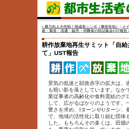
« 農力向上大作戦！脱成長シンポ（事前告知）
|
メ
産・製造・流通・販売・消費者の対話集会UST報告 
耕作放棄地再生サミット「自給
て」UST報告
景気の低迷と財政赤字の拡大は、
も暗い影を落としています。なか
業従事者の高齢化や食料需給のグ
して、広がるばかりのようです。
豊さを求め、IターンやUターン、
で、地域の活性化に取り組む団体
した。もちろんその多くは、田畑