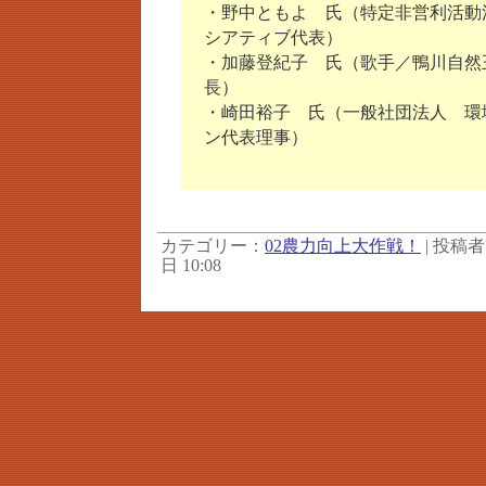
・野中ともよ 氏（特定非営利活動
シアティブ代表）
・加藤登紀子 氏（歌手／鴨川自然王
長）
・崎田裕子 氏（一般社団法人 環
ン代表理事）
カテゴリー：
02農力向上大作戦！
| 投稿者 x
日 10:08