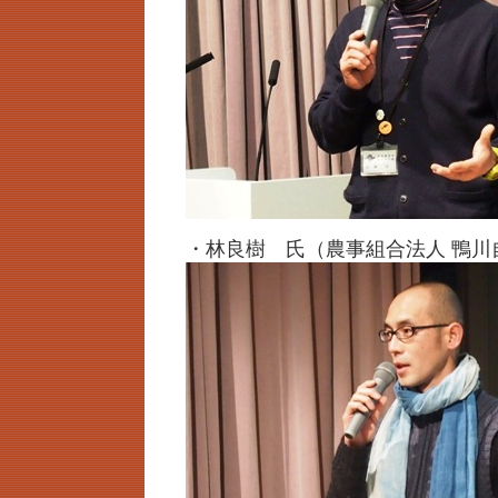
・林良樹 氏（農事組合法人 鴨川