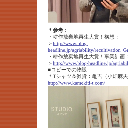
＊参考：
・耕作放棄地再生大賞！構想：
＞
http://www.blog-
headline.jp/agriability/recultivation_
・耕作放棄地再生大賞！事業計画
＞
http://www.blog-headline.jp/agriabi
■ロビーでの物販
＊Tシャツ＆雑貨：亀吉（小畑麻
http://www.kamekiti-t.com/