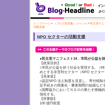
トップページ
>
（ブログ意見集）ジャンル
>
民主党マニフ
活動支援
NPO セクターの活動支援
●民主党マニフェスト34．市民が公益を
【政策目的】
○市民が公益を担う社会を実現する。 ○
めとする非営利セクター（NPO セクタ
【具体策】
○認定NPO 法人制度を見直し、寄付税
定手続きの簡素化・審査期間の短縮など
○国際協力においてＮＧＯの果たす積極
強化する。
【所要額】
100 億円程度