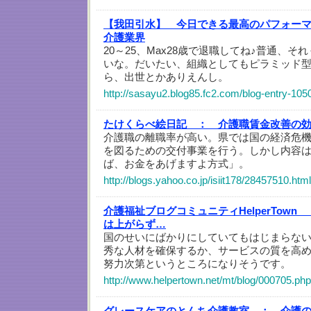
【我田引水】 今日できる最高のパフォー
介護業界
20～25、Max28歳で退職してね♪普通、
いな。だいたい、組織としてもピラミッド
ら、出世とかありえんし。
http://sasayu2.blog85.fc2.com/blog-entry-105
たけくらべ絵日記 ：
介護職賃金改善の
介護職の離職率が高い。県では国の経済危
を図るための交付事業を行う。しかし内容
ば、お金をあげますよ方式」。
http://blogs.yahoo.co.jp/isiit178/28457510.html
介護福祉ブログコミュニティHelperTown 
は上がらず…
国のせいにばかりにしていてもはじまらな
秀な人材を確保するか、サービスの質を高
努力次第というところになりそうです。
http://www.helpertown.net/mt/blog/000705.php
グレースケアのとんち介護教室 ：
介護