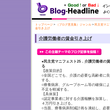
トップページ
>
（ブログ意見集）ジャンル
>
民主党マニフ
金引き上げ
介護労働者の賃金引き上げ
●民主党マニフェスト25．介護労働者の賃
る
【政策目的】
○全国どこでも、介護の必要な高齢者に
する。
○療養病床、グループホーム等の確保に
不足を軽減する。
【具体策】
○認定事業者に対する介護報酬を加算し
４万円引き上げる。
○当面、療養病床削減計画を凍結し、必