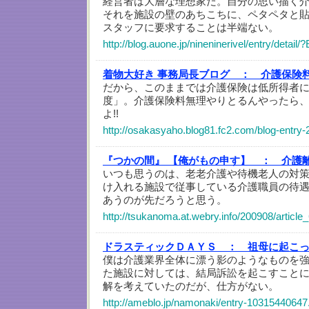
経営者は大層な理想家だ。自分の思い描く
それを施設の壁のあちこちに、ペタペタと
スタッフに要求することは半端ない。
http://blog.auone.jp/nineninerivel/entry/detai
着物大好き 事務局長ブログ ：
介護保険
だから、このままでは介護保険は低所得者
度」。介護保険料無理やりとるんやったら
よ!!
http://osakasyaho.blog81.fc2.com/blog-entry-
『つかの間』 【俺がもの申す】 ：
介護離
いつも思うのは、老老介護や待機老人の対
け入れる施設で従事している介護職員の待
あうのが先だろうと思う。
http://tsukanoma.at.webry.info/200908/article_
ドラスティックＤＡＹＳ ：
祖母に起こ
僕は介護業界全体に漂う影のようなものを
た施設に対しては、結局訴訟を起こすこと
解を考えていたのだが、仕方がない。
http://ameblo.jp/namonaki/entry-10315440647