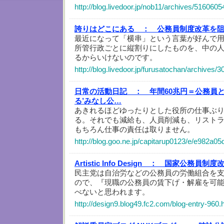
http://blog.livedoor.jp/nob11/archives/5160605
誇りはどこにある ：
公務員制度改革を
最近になって「横串」という言葉が好んで
所管行政ごとに縦割りにしたものを、中の
るからいけないのです。
http://blog.livedoor.jp/furusatochan/archives/
日常の活動日記 ：
年間60兆円＝公務員
る’みなし公…
あきれるほどゆったりとした役所の仕事ぶ
る。それでも減給も、人員削減も、リスト
もちろん仕事の責任は取りません。
http://blog.goo.ne.jp/capitarup0123/e/e982a
Artistic Info Design ：
国家公務員制度
民主党は自治労などの公務員の労働組合を
ので、『現職の公務員の賃下げ・解雇を可
べないと思われます。
http://design9.blog49.fc2.com/blog-entry-960.