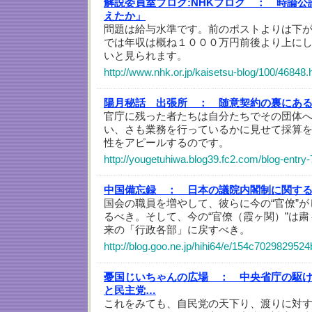
解説委員室ブログ:NHKブログ ：
時論公
えたか」
問題は給与水準です。前のポストよりは下
では年収は概ね１０００万円前後より上に
いと見られます。
http://www.nhk.or.jp/kaisetsu-blog/100/46848.
陽月秘話 出張所 ：
随意契約の裏にあ
官庁に残った者たちは自分たちでその団体
い、さも業務を行っているかに見せて採算
性をアピールするのです。
http://yougetuhiwa.blog39.fc2.com/blog-entry-
中国備忘録 ：
日本の議院内閣制に関す
国会の職員を増やして、彼らに今の“官僚”
るべき。そして、今の“官僚（霞ヶ関）”は
来の「行政各部」に戻すべき。
http://blog.goo.ne.jp/hihi64/e/154c70298295
憂国じいちゃんの広場 ：
中央省庁の駆
と民主党…
これをみても、自民党の天下り、渡りに対