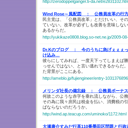
http://zerodoppelganger.ti-da.net/e2831102.ht
Wind Rose～風配図 ：
公務員改革の行
民主党は、「公務員改革」とだけいい、そ
ていない。改革が必ずしも改善を意味しな
あるからだ。
http://yukikaze0808.blog.so-net.ne.jp/2009-08
Dr.Kのブログ ：
今のうちに急げぇぇぇっ
け込み…
彼らにしてみれば、一度天下ってしまえば
っせんではない、と言い逃れできるからだ
た背景がここにある。
http://ameblo.jp/fujiengineer/entry-103137689
メリンダ社長の備忘録 ：
公務員ボーナ
何故このような赤字を垂れ流しながら、公
その為に我々庶民は税金を払い、消費税の
ばならないのだろうか。
http://wind.ap.teacup.com/uminoko/1172.html
大瀬康介すみだ行革110番墨田区問題と行