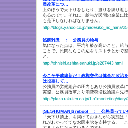
員改革につ…
上のほうで天下りをしたり、渡りを繰り返
あるのです。それに、給与が民間の企業に
も是正しなければなりません。
http://blogs.yahoo.co.jp/nadesiko_no_hana/2
餡餅雑煮 ：
公務員の給与
気になった点は、平均年齢が高いこと。給
ことで、民間ならこの辺をリストラとかで
と。
http://ohnishi.ashita-sanuki.jp/e287443.html
今こそ平成維新だ！政権交代は健全な政治
は投票して…
公務員の労働組合の圧力もあり公務員改革
実際、公務員改革より消費税増税論議を先
http://plaza.rakuten.co.jp/1to1marketing/diar
[SE@HUMAN]$ reboot ：
公務員ってい
「天下り禁止」を掲げておきながら実態は
れがわかっててなお民主党を支持する。 
するようになっているんですね。