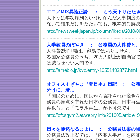
エコノMIX異論正論 ：
もう天下りたた
天下りは年功序列というゆがんだ人事制度
ないで結果だけをたたいても、根本的な解
http://newsweekjapan.jp/column/ikeda/2010/0
大学教員のぼやき ：
公務員の人件費と
人件費2割削減は、容易ではありません。 
る国家公務員のうち、20万人以上が自衛官
は減らせない人間です。
http://ameblo.jp/kvo/entry-10551493877.html
オフィスすぎやま『夢日本』日記 ：
公
分けに、若…
「国民のために、国民から負託された税金
務員の原点を忘れた日本の公務員。日本再
再教育」と「モラル再生」が不可欠です
http://ofcsgym2.at.webry.info/201005/article_9
日々を徒然なるままに ：
公務員法案の
公務員法改正案では、「内閣人事局」を内