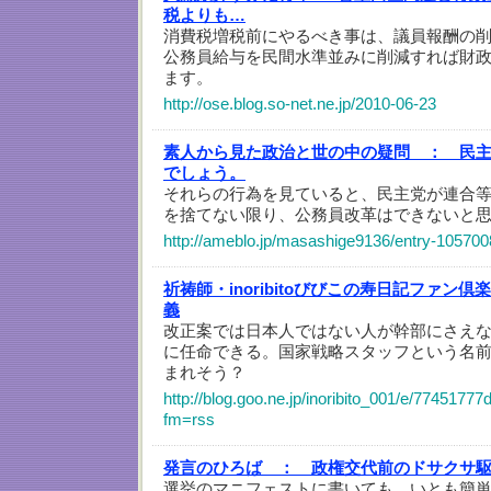
税よりも…
消費税増税前にやるべき事は、議員報酬の
公務員給与を民間水準並みに削減すれば財
ます。
http://ose.blog.so-net.ne.jp/2010-06-23
素人から見た政治と世の中の疑問 ：
民
でしょう。
それらの行為を見ていると、民主党が連合
を捨てない限り、公務員改革はできないと
http://ameblo.jp/masashige9136/entry-10570
祈祷師・inoribitoびびこの寿日記ファン倶
義
改正案では日本人ではない人が幹部にさえ
に任命できる。国家戦略スタッフという名
まれそう？
http://blog.goo.ne.jp/inoribito_001/e/774517
fm=rss
発言のひろば ：
政権交代前のドサクサ
選挙のマニフェストに書いても、いとも簡