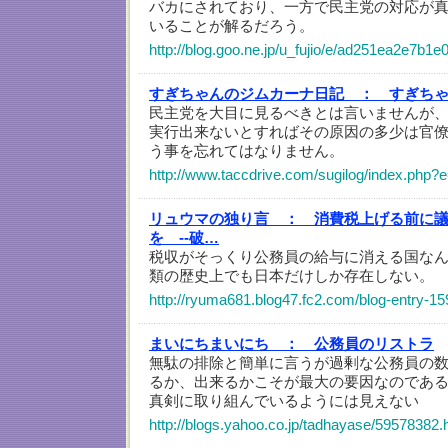
バカにされており、一方で民主党の対応が
いることが解るだろう。
http://blog.goo.ne.jp/u_fujio/e/ad251ea2e7b
すぎちゃんのジムカーナ日記 ：
すぎち
民主党を大目に見るべきとは言いませんが
実行出来ないとすればその原因の多少は官
う事を忘れてはなりません。
http://www.taccdrive.com/sugilog/index.php?
リュウマの独り言 ：
消費税上げる前に
を --破…
税収がそっくり公務員の給与に消える国な
類の歴史上でも日本だけしか存在しない。
http://ryuma681.blog47.fc2.com/blog-entry-15
まいにちまいにち ：
公務員のリストラ
無駄の排除と簡単に言うが過剰な公務員の
るか、出来るかこそが最大の要因なのであ
真剣に取り組んでいるようには見えない
http://blogs.yahoo.co.jp/tadhayase/59578382.