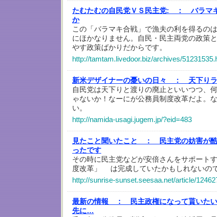
たむたむの自民党ＶＳ民主党: ：
バラマ
か
この「バラマキ合戦」で漁夫の利を得るの
にほかなりません。自民・民主両党の政策
やす政策ばかりだからです。
http://tamtam.livedoor.biz/archives/51231535.
新米デザイナーの憂いの日々 ：
天下り
自民党は天下りと渡りの廃止といいつつ、
ゃないか！なーにが公務員制度改革だよ。
い。
http://namida-usagi.jugem.jp/?eid=483
見たこと聞いたこと ：
民主党の妨害が
ったです
その時に民主党などが安倍さんをサポート
度改革」 は完成していたかもしれないの
http://sunrise-sunset.seesaa.net/article/1246
最新の情報 ：
民主政権になって貰いた
先に…