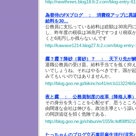
http://newthrees.blog18.fc2.com/blog-entry-61
為替侍のFXブログ ：
消費税アップに異
給料を30…
公務員に支払っている給料は総額は30兆円
し、昨年度の税収は36兆円ですつまり税収
くと6兆円しか残らないんです
http://kawase1214.blog27.fc2.com/blog-entry
霧？霞？降砂（黄砂）？ ：
天下り先が解
退職公務員の受け皿。給料手当てを低く抑
いでしょうね。それはやるべきです。国が
みてもいいのではありませんか。
http://blog.goo.ne.jp/bikincho41/e/cb11322
夜と霧 ：
公務員制度の改革（降格人事） 
その身分を失うことを心配せず、思うとこ
由闊達な会社は伸びる。政治主導という謳
の阿諛追従を招く危険である。
http://blog.goo.ne.jp/shibun/e/1559c4df08f9
たっちゃんのブログ立石泰司麻生洋行(涼宮