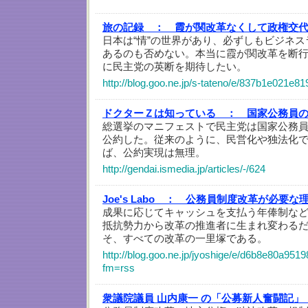
旅の記録 ：
霞が関改革なくして政権交
日本は“情”の世界があり、必ずしもビジネ
あるのも否めない。本当に霞が関改革を断
に民主党の英断を期待したい。
http://blog.goo.ne.jp/s-tateno/e/837b1e021e
ドクターＺは知っている ：
国家公務員
総選挙のマニフェストで民主党は国家公務員
公約した。従来のように、民営化や独法化
ば、公約実現は無理。
http://gendai.ismedia.jp/articles/-/624
Joe's Labo ：
公務員制度改革が必要な
成果に応じてキャッシュを支払う年俸制な
抵抗勢力から改革の推進者に生まれ変わる
そ、すべての改革の一里塚である。
http://blog.goo.ne.jp/jyoshige/e/d6b8e80a9
fm=rss
衆議院議員 山内康一 の「公募新人奮闘記」