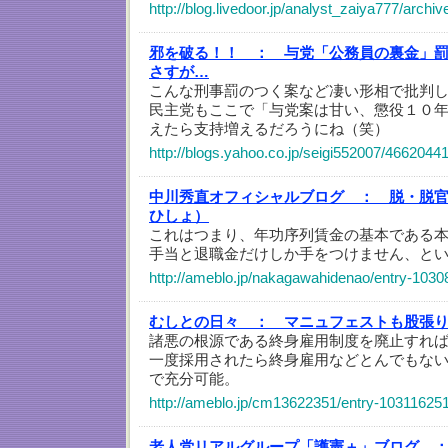
http://blog.livedoor.jp/analyst_zaiya777/arch
邪を破る！！ ：
与党「公務員の裏金」
さすが…
こんな刑事罰のつく案など凄い形相で批判
民主党もここで「与党案は甘い、懲役１０
えたら支持増えるだろうにね（笑）
http://blogs.yahoo.co.jp/seigi552007/46620441
中川秀直オフィシャルブログ ：
脱・脱
ひしょ）
これはつまり、年功序列賃金の基本である
手当と退職金だけしか手をつけません、と
http://ameblo.jp/nakagawahidenao/entry-103
むしとの日々 ：
マニュフェストも股張
諸悪の根源である終身雇用制度を廃止すれ
一度採用されたら終身雇用などとんでもな
で充分可能。
http://ameblo.jp/cm13622351/entry-10311625
老人党リアルグループ「護憲＋」ブログ 