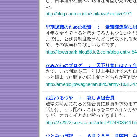
し、日本経済社会への迅速な裨益が見出せ
い。
http://blog.canpan.info/ishikawa/archive/771
早期退職のための投資 ：
衆議院選挙に
４年を全うできると考えてる人も少ないと
までに、公務員制度改革などに代表される
て、その後崩れて欲しいものです。
http://flowerpark.blog88.fc2.com/blog-entry-54
かみかわのブログ ：
天下り禁止は７７
さて、この問題を三十年以上手掛けて来た
っと纏まった野党の民主党とどちらが可能
http://ameblo.jp/wagnerian0849/entry-103124
お肌つるつや ：
哀しき組合員
選挙の時期になると組合員に動員を求めま
話かけ、ビラ配布…これらをコウムインが
すが、オカシイと思い断ってきました。
http://272922.seesaa.net/article/124933644.ht
ひとみつ日記 ：
６月２８日 月曜日 