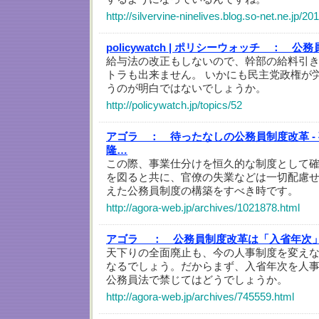
http://silvervine-ninelives.blog.so-net.ne.jp/2
policywatch | ポリシーウォッチ ：
公務
給与法の改正もしないので、幹部の給料引
トラも出来ません。 いかにも民主党政権が
うのが明白ではないでしょうか。
http://policywatch.jp/topics/52
アゴラ ：
待ったなしの公務員制度改革 - 
隆…
この際、事業仕分けを恒久的な制度として
を図ると共に、官僚の失業などは一切配慮
えた公務員制度の構築をすべき時です。
http://agora-web.jp/archives/1021878.html
アゴラ ：
公務員制度改革は「入省年次」
天下りの全面廃止も、今の人事制度を変え
なるでしょう。だからまず、入省年次を人
公務員法で禁じてはどうでしょうか。
http://agora-web.jp/archives/745559.html