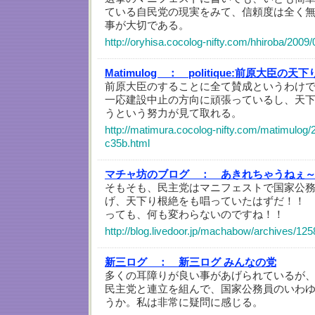
ている自民党の現実をみて、信頼度は全く
事が大切である。
http://oryhisa.cocolog-nifty.com/hhiroba/2009/
Matimulog ：
politique:前原大臣の天
前原大臣のすることに全て賛成というわけ
一応建設中止の方向に頑張っているし、天
うという努力が見て取れる。
http://matimura.cocolog-nifty.com/matimulog/2
c35b.html
マチャ坊のブログ ：
あきれちゃうねぇ
そもそも、民主党はマニフェストで国家公
げ、天下り根絶をも唱っていたはずだ！！
っても、何も変わらないのですね！！
http://blog.livedoor.jp/machabow/archives/12
新三ログ ：
新三ログ みんなの党
多くの耳障りが良い事があげられているが
民主党と連立を組んで、国家公務員のいわ
うか。私は非常に疑問に感じる。