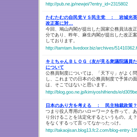
http://pub.ne.jp/newjei/?entry_id=2315802
たむたむの自民党ＶＳ民主党 ：
岩城光
改正案に対…
今回、鳩山内閣が提出した国家公務員法改
分であり、昨年、麻生内閣が提出した改正
しております。
http://tamtam.livedoor.biz/archives/51410362.
キミちゃんＢＬＯＧ（友が見る衆議院議員
について
公務員制度については、「天下り」がよく
し、これまでの日本の公務員制度で予算の
は、そこではないと思います。
http://blog.goo.ne.jp/kimiyoshifriends/e/d3
日本のあり方を考える ：
民主独裁政策
つまり役人専用のハローワークを作って、
り分けることを法定化するというもの。え
をなくするって言ってなかったっけ。
http://takaojisan.blog13.fc2.com/blog-entry-19