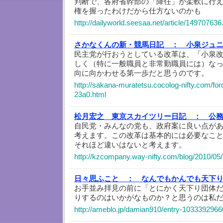
判断で、各府省幹部の「降任」が柔軟に行
権を握ったわけだから仕方ないのかも
http://dailyworld.seesaa.net/article/149707636
さかなくんの新・競馬日記 ：
小泉ジュ
民主党が行おうとしている改革は、「小泉
しく（特に一般職員と非常勤職員には）な
向に向かわせる第一歩だと思うのです。
http://sakana-muratetsu.cocolog-nifty.com/for
23a0.html
松月宏之 東京スカイツリー日記 ：
公務
自民党・みんなの党も、政府案に良い点が
考えます。この改革は基本的には必要なこ
それほど違いはないと考えます。
http://kzcompany.way-nifty.com/blog/2010/05
日々思ふこと ：
なんでもかんでも天下
お手並み拝見の前に「とにかく天下り団体
りするのはいかがなものか？と思うのは私
http://ameblo.jp/damian910/entry-1033392966