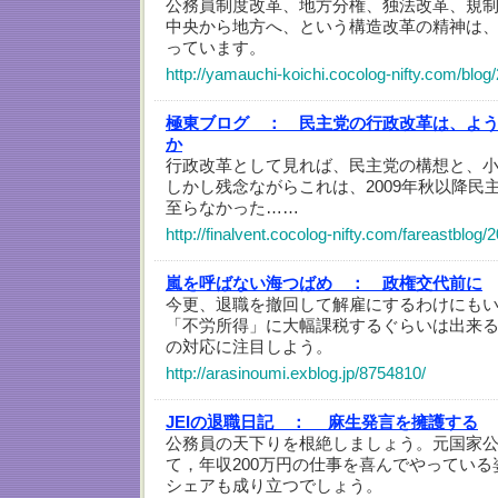
公務員制度改革、地方分権、独法改革、規
中央から地方へ、という構造改革の精神は
っています。
http://yamauchi-koichi.cocolog-nifty.com/blog
極東ブログ ：
民主党の行政改革は、よ
か
行政改革として見れば、民主党の構想と、
しかし残念ながらこれは、2009年秋以降民
至らなかった……
http://finalvent.cocolog-nifty.com/fareastblog
嵐を呼ばない海つばめ ：
政権交代前に
今更、退職を撤回して解雇にするわけにも
「不労所得」に大幅課税するぐらいは出来
の対応に注目しよう。
http://arasinoumi.exblog.jp/8754810/
JEIの退職日記 ：
麻生発言を擁護する
公務員の天下りを根絶しましょう。元国家
て，年収200万円の仕事を喜んでやってい
シェアも成り立つでしょう。