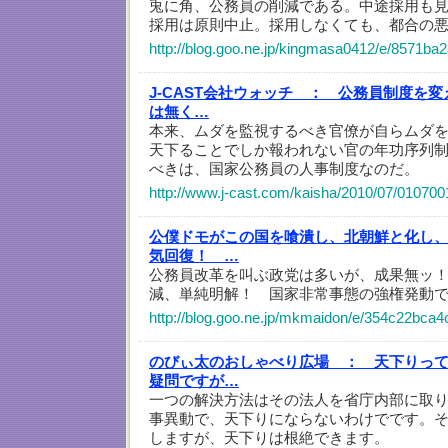
兎に角、公務員の削減である。中途採用も
採用は原則中止。採用しなくても、都合の
http://blog.goo.ne.jp/kingmasa0412/e/8571b
J-CAST会社ウォッチ ：
公務員制度を変
は無く…
本来、ムダを監視するべき官僚が自らムダ
天下ることでしか報われない官の年功序列
べきは、国家公務員の人事制度なのだ。
http://www.j-cast.com/kaisha/2010/07/010700
公僕ドモがこの国を喰潰し、北朝鮮と化し
気回復！ …
公務員改革を叫ぶ政党は多いが、成果無ッ
減、単純明解！ 国家非常事態の強権発動
http://blog.goo.ne.jp/mkmaidon/e/354c22bc
のびぃ太のおしゃべり広場 ：
天下りっ
疑問ですが…
一つの解決方法はその法人を省庁内部に取
事異動で、天下りにならないわけでです。
しますが、天下りは根絶できます。