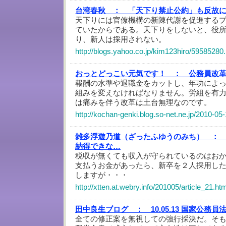
台湾春秋 ：
「天下り禁止公約」も反故
天下りには官僚機構の新陳代謝を促進する
ていたからである。天下りをしないと、役
り、新人は採用されない。
http://blogs.yahoo.co.jp/kim123hiro/59585280
おっとどっこい元気です！ ：
公務員改
報酬の水準や退職金をカットし、年功によ
組みを変えなければなりません。労組を有
は痛みを伴う改革は土台無理なのです。
http://kochan-genki.blog.so-net.ne.jp/2010-05
雑多浮遊乃道（ざったふゆうのみち） ：
納得できな…
税収が無くても収入が守られているのはお
支払うお金があったら、新卒を２人採用し
しますが・・・
http://xtten.at.webry.info/201005/article_21.htm
田中良生ブログ ：
10.05.13 国家公務
全ての修正案を無視しての強行採決だ。そ