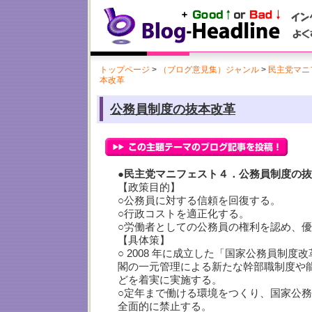
トップページ
>
（ブログ意見集）ジャンル
>
民主党マニフ
本改革
公務員制度の抜本改革
●民主党マニフェスト４．公務員制度の
【政策目的】
○公務員に対する信頼を回復する。
○行政コストを適正化する。
○労働者としての公務員の権利を認め、
【具体策】
○ 2008 年に成立した「国家公務員制
閣の一元管理による新たな幹部職制度や
どを着実に実施する。
○定年まで働ける環境をつくり、国家公
全面的に禁止する。