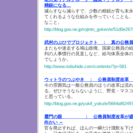
精鋭になる…
減らすなら減らすで、少数の精鋭が育ち末
てくれるような仕組みを作っていくことも
なこと。
http://blog.goo.ne.jp/rojinto_goken/e/51d0e
武村のぶひでプロジェクト ：
真の公務
またもや迷走する鳩山政権。国家公務員の
列の人事慣行の見直しなど、給与体系全体
でしょうか。
http://www.nobuhide.com/contents/?p=581
ウィトラのつぶやき ：
公務員制度改革
今の雰囲気は一般公務員のほうの改革は流
る。ぜひそうならないように、野党・マス
と思っている。
http://blog.goo.ne.jp/yukif_yoko/e/5664af62
霞門の眼 ：
公務員制度改革が盛
向かい ～
官を廃止すれば、ほんの一瞬だけ溜飲を下