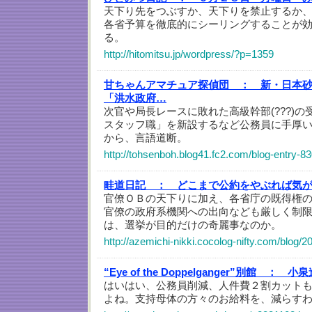
天下り先をつぶすか、天下りを禁止するか
各省予算を徹底的にシーリングすることが
る。
http://hitomitsu.jp/wordpress/?p=1359
甘ちゃんアマチュア探偵団 ：
新・日本砂
「洪水政府…
次官や局長レースに敗れた高級幹部(???)
スタッフ職」を新設するなど公務員に手厚
から、言語道断。
http://tohsenboh.blog41.fc2.com/blog-entry-83
畦道日記 ：
どこまで公約をやぶれば気
官僚ＯＢの天下りに加え、各省庁の既得権
官僚の政府系機関への出向なども厳しく制
は、選挙が目的だけの奇麗事なのか。
http://azemichi-nikki.cocolog-nifty.com/blog/2
“Eye of the Doppelganger”別館 ：
小泉
はいはい、公務員削減、人件費２割カット
よね。支持母体の方々のお給料を、減らす