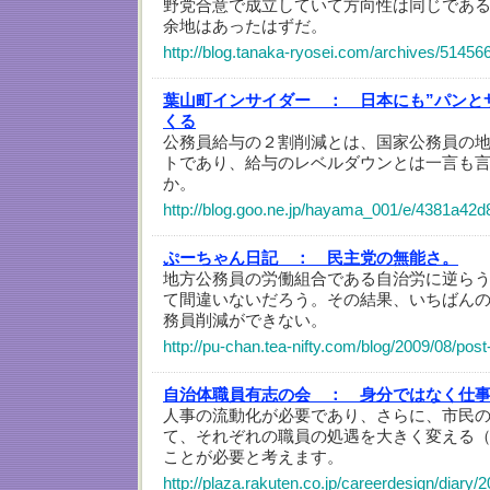
野党合意で成立していて方向性は同じであ
余地はあったはずだ。
http://blog.tanaka-ryosei.com/archives/51456
葉山町インサイダー ：
日本にも”パンと
くる
公務員給与の２割削減とは、国家公務員の
トであり、給与のレベルダウンとは一言も
か。
http://blog.goo.ne.jp/hayama_001/e/4381a42
ぷーちゃん日記 ：
民主党の無能さ。
地方公務員の労働組合である自治労に逆ら
て間違いないだろう。その結果、いちばん
務員削減ができない。
http://pu-chan.tea-nifty.com/blog/2009/08/post
自治体職員有志の会 ：
身分ではなく仕
人事の流動化が必要であり、さらに、市民
て、それぞれの職員の処遇を大きく変える
ことが必要と考えます。
http://plaza.rakuten.co.jp/careerdesign/diary