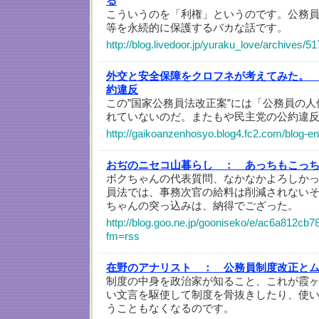
る
こういうのを「利権」というのです。公務
等を永続的に保護するバカな話です。
http://blog.livedoor.jp/yuraku_love/archives/5
外交と安全保障をクロフネが考えてみた。
約違反
この”国家公務員法改正案”には「公務員の人
れていないのだ。またもや民主党の公約違
http://gaikoanzenhosyo.blog4.fc2.com/blog-en
おぢのニセコ山暮らし ：
あっちもこっ
ボクちゃんの代表質問、なかなかよろしか
員法では、事務次官の給料は削減されない
ちゃんの突っ込みは、納得でござった。
http://blog.goo.ne.jp/gooniseko/e/ac6a812cb
fm=rss
在野のアナリスト ：
公務員制度改正と
制度の中身を政治家が知ること、これが霞
い文言を駆使して制度を骨抜きしたり、使
うこともなくなるのです。