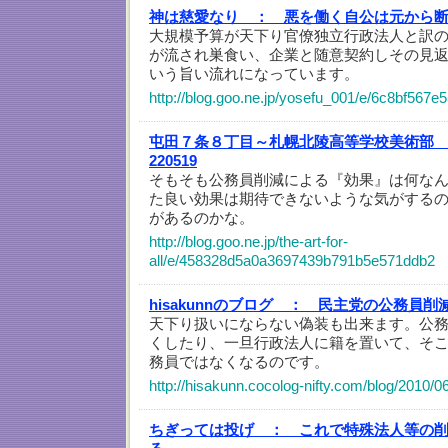
神は慈愛なり ：
悪を働く自公は元から
大規模予算が天下り官僚独立行政法人と訳
が流され巣食い、企業と随意契約しその見
いう旨い流れになっています。
http://blog.goo.ne.jp/yosefu_001/e/6c8bf56
屯田７条８丁目～札幌北陵高等学校美術部
220519
そもそも公務員削減による『効果』は何な
た良い効果は期待できないような気がする
があるのかな。
http://blog.goo.ne.jp/the-art-for-
all/e/458328d5a0a3697439b791b5e571ddb2
hisakunnのブログ ：
民主党の公務員削
天下り扱いにならない偽装も出来ます。公
くしたり、一旦行政法人に籍を置いて、そ
務員ではなくなるのです。
http://hisakunn.cocolog-nifty.com/blog/2010/0
ちぎっては投げ ：
これで特殊法人等の