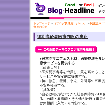
トップページ
>
（ブログ意見集）ジャンル
>
民主党マニフ
制度の廃止
後期高齢者医療制度の廃止
●民主党マニフェスト22．医療崩壊を食
療サービスを提供する
【政策目的】
○医療従事者等を増員し、質を高めるこ
サービスを安定的に提供する。
○特に救急、産科、小児、外科等の医療
不安を軽減する。
【具体策】
○自公政権が続けてきた社会保障費2200
る。医師・看護師・その他の医療従事者
診療報酬（入院）を増額する。