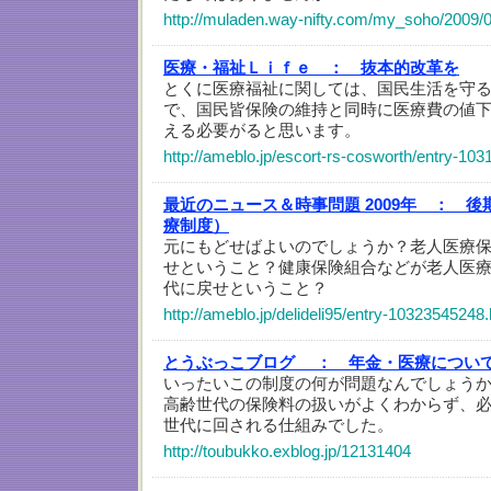
http://muladen.way-nifty.com/my_soho/2009/0
医療・福祉Ｌｉｆｅ ：
抜本的改革を
とくに医療福祉に関しては、国民生活を守
で、国民皆保険の維持と同時に医療費の値
える必要がると思います。
http://ameblo.jp/escort-rs-cosworth/entry-10
最近のニュース＆時事問題 2009年 ：
後
療制度）
元にもどせばよいのでしょうか？老人医療
せということ？健康保険組合などが老人医
代に戻せということ？
http://ameblo.jp/delideli95/entry-10323545248.
とうぶっこブログ ：
年金・医療について
いったいこの制度の何が問題なんでしょう
高齢世代の保険料の扱いがよくわからず、
世代に回される仕組みでした。
http://toubukko.exblog.jp/12131404