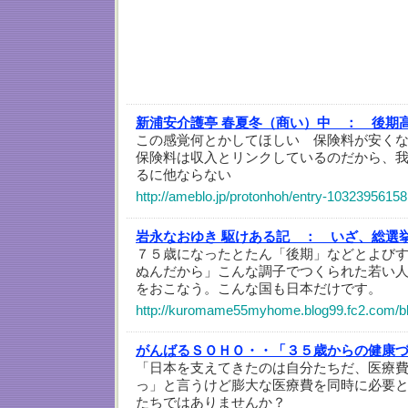
新浦安介護亭 春夏冬（商い）中 ：
後期
この感覚何とかしてほしい 保険料が安く
保険料は収入とリンクしているのだから、
るに他ならない
http://ameblo.jp/protonhoh/entry-10323956158
岩永なおゆき 駆けある記 ：
いざ、総選
７５歳になったとたん「後期」などとよび
ぬんだから」こんな調子でつくられた若い
をおこなう。こんな国も日本だけです。
http://kuromame55myhome.blog99.fc2.com/bl
がんばるＳＯＨＯ・・「３５歳からの健康
「日本を支えてきたのは自分たちだ、医療
っ」と言うけど膨大な医療費を同時に必要
たちではありませんか？