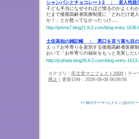
シャンパンとチョコレート2 ：
老人性政
子ども手当になぜそれほど憤るのかよくわ
だまで後期高齢者医療制度に「どれだけ老
か！」とか怒ってなかったっけ…。
http://prima7.blog21.fc2.com/blog-entry-1636.
土佐高知の雑記帳 ：
悪口を言う落ち目
えっ？お年寄りを差別する後期高齢者医療
おいて「お年寄りの福祉をもっと充実した
http://jcphata.blog26.fc2.com/blog-entry-1613.
カテゴリ：
民主党マニフェスト2009
｜テー
廃止
｜更新日時：2026-08-08 06:08:56
<< 前のテーマへ
|
メイン
|
次のテー