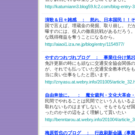
http://katumiann3.blog59.fc2.com/blog-entry-3
演歌＆日々雑感 ：
怒れ、日本国民！！
国で言えば、埋蔵金の発掘、取り崩し。 だ
曝すのには、役人の徹底抗戦があるだろう。
な既得権益を奪うことになるから。
http://aiaoi1.iza.ne.jp/blog/entry/1154977/
やすのつれづれブログ ：
事業仕分け第2
免許更新の時にも頑なに交通安全協会関係
が、それでも払っていた交通安全教本代を
当に良い仕事をしたと思います。
http://znyasu.at.webry.info/201005/article_32.
自由奔放に。 ：
魔女裁判・文化大革命
民間でやれることは民間でという人もいる
取れないものはまずしない。そもそもなぜ
ったのかその辺をよく理解して貰いたい
http://benntarou.at.webry.info/201004/article_
梅原哲也のブログ ：
行政刷新会議（事