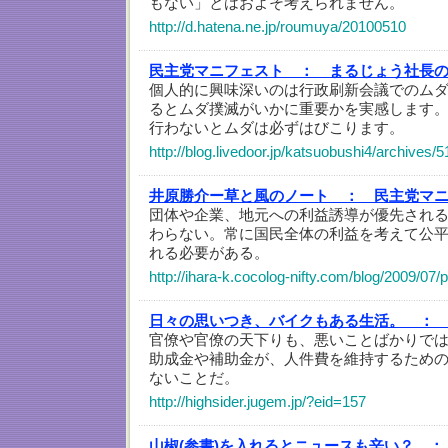
もない」とはおよそ考えられません。
http://d.hatena.ne.jp/roumuya/20100510
民主党マニフェスト ：
まるじょう社長
個人的に興味深いのは行政刷新会議でのム
るとムダ撲滅がいかに重要かを実感します
行わないとムダは必ずはびこります。
http://blog.livedoor.jp/katsuobushi4/archives/
井原勝介ー草と風のノート ：
民主党マニ
団体や企業、地元への利益誘導が優先され
わらない。常に国民全体の利益を考えて公
れる必要がある。
http://ihara-k.cocolog-nifty.com/blog/2009/07/
日々の思いつき、バイクもある生活。 ：
官僚や官僚の天下りも、悪いことばかりで
助成金や補助金が、人件費を維持するため
ないことだ。
http://highsider.jugem.jp/?eid=157
山椒(参書)を入れるとニュースも辛い？ ：