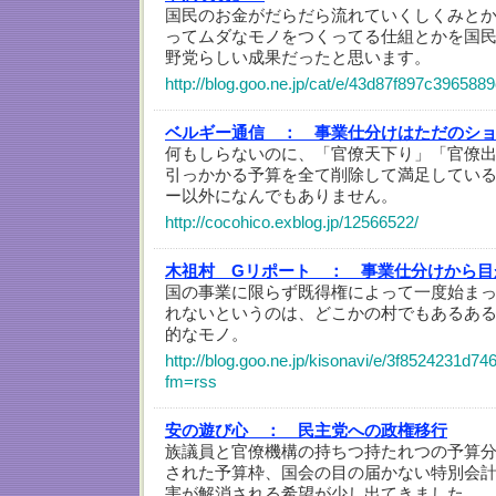
国民のお金がだらだら流れていくしくみと
ってムダなモノをつくってる仕組とかを国
野党らしい成果だったと思います。
http://blog.goo.ne.jp/cat/e/43d87f897c39658
ベルギー通信 ：
事業仕分けはただのシ
何もしらないのに、「官僚天下り」「官僚
引っかかる予算を全て削除して満足してい
ー以外になんでもありません。
http://cocohico.exblog.jp/12566522/
木祖村 Gリポート ：
事業仕分けから目
国の事業に限らず既得権によって一度始ま
れないというのは、どこかの村でもあるあ
的なモノ。
http://blog.goo.ne.jp/kisonavi/e/3f8524231
fm=rss
安の遊び心 ：
民主党への政権移行
族議員と官僚機構の持ちつ持たれつの予算
された予算枠、国会の目の届かない特別会
害が解消される希望が少し出てきました