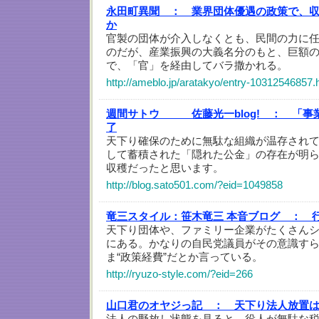
永田町異聞 ：
業界団体優遇の政策で、
か
官製の団体が介入しなくとも、民間の力に
のだが、産業振興の大義名分のもと、巨額
で、「官」を経由してバラ撒かれる。
http://ameblo.jp/aratakyo/entry-10312546857.
週間サトウ 佐藤光一blog! ：
「事
了
天下り確保のために無駄な組織が温存され
して蓄積された「隠れた公金」の存在が明
収穫だったと思います。
http://blog.sato501.com/?eid=1049858
竜三スタイル：笹木竜三 本音ブログ ：
天下り団体や、ファミリー企業がたくさん
にある。かなりの自民党議員がその意識す
ま“政策経費”だとか言っている。
http://ryuzo-style.com/?eid=266
山口君のオヤジっ記 ：
天下り法人放置は
法人の野放し状態を見ると、役人が無駄な