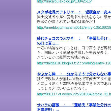
http://rinkaibu.exblog.jp/13842515/
メタボ社長のアトリエ ：
埋蔵金が一兆
国土交通省や厚生労働省の独法をさらに細
埋蔵金が隠されているのは確かだ！
http://ameblo.jp/masami0512/entry-10519923
紗代チョコのつぶやき ：
「事業仕分け
の口で言っ…
一応の結論を出すことは、口で言うほど容
も、国民という聴衆を意識した発言が多く
きているかは疑問の余地がある。
http://daidai618.blog60.fc2.com/blog-entry-12
やぶから棒 ：
分かりそうで分からない
独立行政法人が無駄の権化で官僚天下りの
とにより易々と20兆円を捻出できるのであ
してしまえばいいことだろう。
http://091117.at.webry.info/201004/article_31.
サハラの薔薇 ：
「蓮舫氏「事業仕分け
不満表明」…