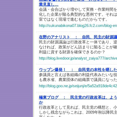
業見直し…
会議・会合ばかり増やして実務・作業時間
化した企業が陥る典型的な悪例です。それ
室ではなく現場で進むものだからです。
http://sukunabikona07.blog26.fc2.com/blog-en
在野のアナリスト ：
自民、民主の財源
民主の財源議論は行政改革と一体であり、
なければ、政策がどん詰まりに陥ることが
利益に資する財源を確保できるのか？
http://blog.livedoor.jp/analyst_zaiya777/arch
ウップン爆発！ ：
自民党の本性を晒し
参議員と言えば各組織の利益代表みたいな
も農水省、農業団体の組織票で議員になっ
http://blog.goo.ne.jp/seijunj/e/5a52a918de4
極東ブログ ：
民主党の行政改革は、よ
か
行政改革として見れば、民主党の構想と、
しかし残念ながらこれは、2009年秋以降民