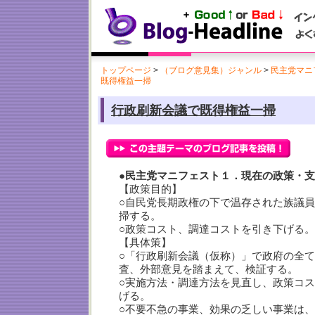
トップページ
>
（ブログ意見集）ジャンル
>
民主党マニフ
既得権益一掃
行政刷新会議で既得権益一掃
●民主党マニフェスト１．現在の政策・
【政策目的】
○自民党長期政権の下で温存された族議
掃する。
○政策コスト、調達コストを引き下げる。
【具体策】
○「行政刷新会議（仮称）」で政府の全
査、外部意見を踏まえて、検証する。
○実施方法・調達方法を見直し、政策コ
げる。
○不要不急の事業、効果の乏しい事業は