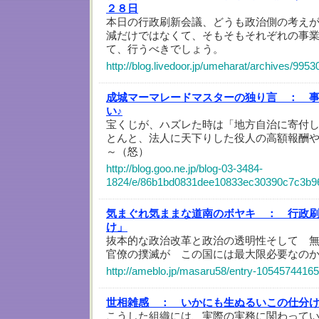
２８日
本日の行政刷新会議、どうも政治側の考え
減だけではなくて、そもそもそれぞれの事
て、行うべきでしょう。
http://blog.livedoor.jp/umeharat/archives/9953
成城マーマレードマスターの独り言 ：
い♪
宝くじが、ハズレた時は「地方自治に寄付
とんと、法人に天下りした役人の高額報酬
～（怒）
http://blog.goo.ne.jp/blog-03-3484-
1824/e/86b1bd0831dee10833ec30390c7c3b9
気まぐれ気ままな道南のボヤキ ：
行政刷
け」
抜本的な政治改革と政治の透明性そして 
官僚の撲滅が この国には最大限必要なの
http://ameblo.jp/masaru58/entry-10545744165
世相雑感 ：
いかにも生ぬるいこの仕分
こうした組織には、実際の実務に関わって