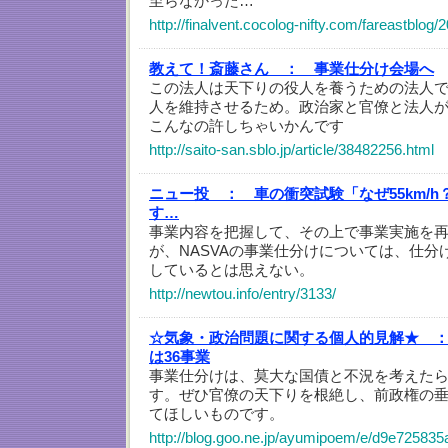
至らなかった…
http://finalvent.cocolog-nifty.com/fareastblog
教えて！斎藤さん ：
事業仕分け会場へ
この法人は天下りの役人を養うための法人
人を維持させるため。政治家と官僚と法人
こんなの許しちゃいかんです
http://saito-san.sblo.jp/article/38482256.html
ニュー投 ：
車の衝突試験「なぜ55km/h
す…
事業内容を把握して、その上で事業実施を
が、NASVAの事業仕分けについては、仕分
しているとは思えない。
http://newtou.info/entry/3133/
☆気象・政治問題に関する個人的見解★ 
は36事業
事業仕分けは、莫大な国債と不況を考えた
す。ぜひ官僚の天下りを根絶し、前政権の
てほしいものです。
http://blog.goo.ne.jp/ayumipoem/e/d9e7258