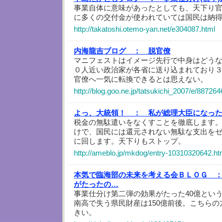
事業自体に意味があったとしても、天下り
に多くの交付金が使われていては国民は納
http://takatoshi.otemo-yan.net/e304087.html
内海龍吉ブログ ：
脱官僚
マニフェストはイメージ先行で中身はどう
０人近い政治家が各省に送り込まれており
官僚へ一気に転換できるとは思えない。
http://blog.goo.ne.jp/tatsukichi_2007/e/887
よっ、大統領！ ：
私が総理大臣になっ
税金の無駄遣いをなくすことを徹底します
けで、国民には還元されない無駄な支出を
に回します。天下りもストップ。
http://ameblo.jp/mkdog/entry-10310320642.ht
本気で臨海部の未来を考える会ＢＬＯＧ 
がたったの…
事業仕分け第二弾の効果がたった40億とい
南高で失う県民財産は150億前後。こちら
きい。