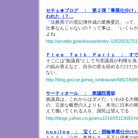
セチェ★ブログ ：
第２弾「事業仕分け
われた（？…
「法務局での登記簿作成の業務委託」って
仕事なんじゃないの？って事は、「いくら
よね
http://ameblo.jp/airiloveairi/entry-10535032701
Ｆｒｅｅ Ｔａｌｋ Ｐａｒｔｙ ：
すで
そこには”族議員”として与党議員が利権を
の組み替えなど、自分の首を絞めるだけだ
ない。
http://blog.goo.ne.jp/nwj_ishikawa/e/fd821fb
サーティオール ：
衆議院選挙
族議員は、これからはダメだ。いわゆる大
の、立派な略歴の人よりも、本当に日本の
えて働いてくれる人を、国民は望んでる
http://blogs.yahoo.co.jp/amu1016/55113693.h
n u s i l o g ：
宝くじ・競輪事業仕分け
もちろん「公益」事業たる，天下り理事の