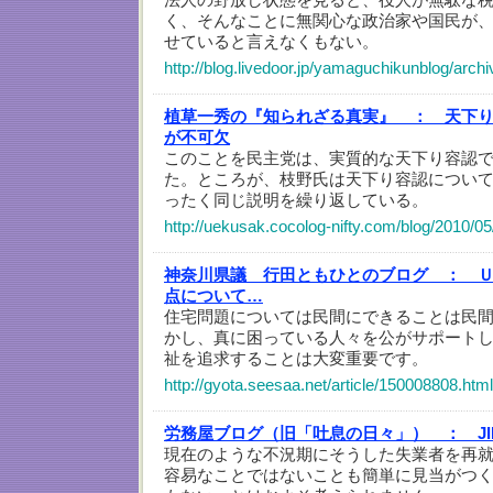
く、そんなことに無関心な政治家や国民が
せていると言えなくもない。
http://blog.livedoor.jp/yamaguchikunblog/arc
植草一秀の『知られざる真実』 ：
天下
が不可欠
このことを民主党は、実質的な天下り容認
た。ところが、枝野氏は天下り容認につい
ったく同じ説明を繰り返している。
http://uekusak.cocolog-nifty.com/blog/2010/05
神奈川県議 行田ともひとのブログ ：
点について…
住宅問題については民間にできることは民
かし、真に困っている人々を公がサポート
祉を追求することは大変重要です。
http://gyota.seesaa.net/article/150008808.html
労務屋ブログ（旧「吐息の日々」） ：
J
現在のような不況期にそうした失業者を再
容易なことではないことも簡単に見当がつ