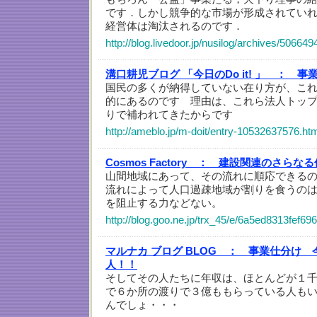
です．しかし競争的な市場が形成されてい
経営体は淘汰されるのです．
http://blog.livedoor.jp/nusilog/archives/506649
溝口耕児ブログ 「今日のDo it! 」 ：
事
国民の多くが納得していない在り方が、こ
的にあるのです 理由は、これら法人トッ
りで補われてきたからです
http://ameblo.jp/m-doit/entry-10532637576.ht
Cosmos Factory ：
建設関連のさらなる
山間地域にあって、その流れに順応できる
流れによって人口過疎地域が割りを食うの
を阻止する力などない。
http://blog.goo.ne.jp/trx_45/e/6a5ed8313fef6
マルナカ ブログ BLOG ：
事業仕分け 
人！！
そしてその人たちに年収は、ほとんどが１
で６か所の渡りで３億ももらっている人も
んでしょ・・・