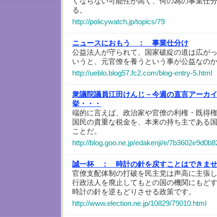
くならない可能性が高く、何の為の事業仕
る。
http://policywatch.jp/topics/79
ニュースにおもう ：
事業仕分け
公益法人が守られて、国家破綻の道は広が
いうと、元官僚を養うという事が公益なの
http://ueblo.blog57.fc2.com/blog-entry-5.html
衆議院議員江田けんじ－今週の直言アーカ
挙・・・
端的に言えば、政治家や官僚の利権・既得
国民の貴重な税金を、本来の持ち主である
ことだ。
http://blog.goo.ne.jp/edakenji/e/7b3602e9d
誠一杯 ：
時計の針を戻すことはできま
官僚支配体制の打破を民主党は声高に主張
行政法人を廃止してもとの国の機関にもど
時計の針を逆もどりさせる政策です。
http://www.election.ne.jp/10829/79010.html