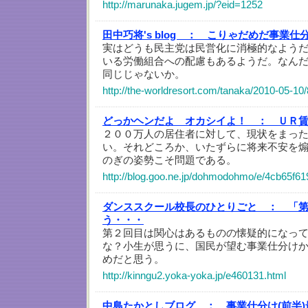
http://marunaka.jugem.jp/?eid=1252
田中巧将's blog ：
こりゃだめだ事業仕
実はどうも民主党は民営化に消極的なよう
いる労働組合への配慮もあるようだ。なん
同じじゃないか。
http://the-worldresort.com/tanaka/2010-05-10/
どっかヘンだよ オカシイよ！ ：
ＵＲ
２００万人の居住者に対して、現状をまっ
い。それどころか、いたずらに将来不安を
のぎの姿勢こそ問題である。
http://blog.goo.ne.jp/dohmodohmo/e/4cb65f6
ダンススクール校長のひとりごと ：
「
う・・・
第２回目は関心はあるものの懐疑的になっ
な？小生が思うに、国民が望む事業仕分け
めだと思う。
http://kinngu2.yoka-yoka.jp/e460131.html
中島たかとしブログ ：
事業仕分け(前半